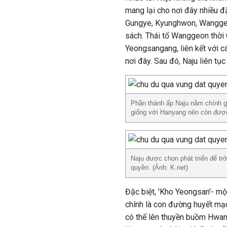
mang lại cho nơi đây nhiều đặ
Gungye, Kyunghwon, Wanggeon 
sách. Thái tổ Wanggeon thời
Yeongsangang, liên kết với cá
nơi đây. Sau đó, Naju liên tụ
Phần thành ấp Naju nằm chính g
giống với Hanyang nên còn được g
Naju được chọn phát triển để trở
quyền. (Ảnh: K.net)
Đặc biệt, 'Kho Yeongsan'- mộ
chính là con đường huyết mạ
có thể lên thuyền buồm Hwang