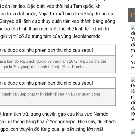
c ân lớn lao. Đặc biệt, vào thời hậu Tam quốc, khi
trị vì đất nước, Naju đã xuất hiện trên khắp trong sử
 Goryeo đã lãnh đạo thủy quân tiến vào thành bằng sông
c bộ tộc hình thành nên một thể chế kinh tế - chính trị
c giữ vị trí cố ấp trung tâm của vùng Jeonlanamdo.
iữa bản đồ Najumok được vẽ vào năm 1872. Naju có địa thế
ọi là 'Sokyung' (tiểu kinh thành). (Ảnh: K.net)
 thành bàn đạp phát triển kinh tế của nhiều cơ quan công
t trạm tích trữ, trung chuyển gạo của khu vực Namdo
ch lưu thông hàng hóa ở Yeongsanpo. Hiện nay, du khách
po, con thuyền đã từng qua lại bến cảng lớn nhất