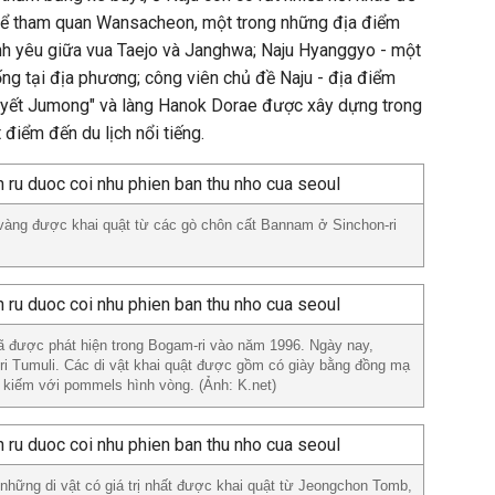
thể tham quan Wansacheon, một trong những địa điểm
ình yêu giữa vua Taejo và Janghwa; Naju Hyanggyo - một
ống tại địa phương; công viên chủ đề Naju - địa điểm
uyết Jumong" và làng Hanok Dorae được xây dựng trong
iểm đến du lịch nổi tiếng.
àng được khai quật từ các gò chôn cất Bannam ở Sinchon-ri
ã được phát hiện trong Bogam-ri vào năm 1996. Ngày nay,
i Tumuli. Các di vật khai quật được gồm có giày bằng đồng mạ
 kiếm với pommels hình vòng. (Ảnh: K.net)
những di vật có giá trị nhất được khai quật từ Jeongchon Tomb,