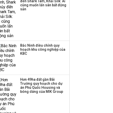
đến Shark Tam, Khải Silk: Ai
cũng muốn lấn sân bất động
Thị trường thường
sản
‘phất lên’ trong tháng 8,
nhóm ngành nào có
tiềm năng dẫn sóng?
Bắc Ninh điều chỉnh quy
hoạch khu công nghiệp của
KBC
Hơn 49ha đất gần Bãi
Trường quy hoạch cho dự
án Phú Quốc Housing và
bóng dáng của MIK Group