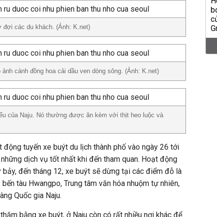
đợi các du khách. (Ảnh: K.net)
p ảnh cánh đồng hoa cải dầu ven dòng sông. (Ảnh: K.net)
ểu của Naju. Nó thường được ăn kèm với thịt heo luộc và
 động tuyến xe buýt du lịch thành phố vào ngày 26 tới
những dịch vụ tốt nhất khi đến tham quan. Hoạt động
bảy, đến tháng 12, xe buýt sẽ dừng tại các điểm đỗ là
, bến tàu Hwangpo, Trung tâm văn hóa nhuộm tự nhiên,
àng Quốc gia Naju.
 thăm bằng xe buýt, ở Naju còn có rất nhiều nơi khác để