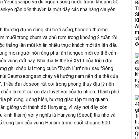
yền Yeongsanpo và du ngoạn sông nước trong khoảng 50
ankyo gần bến thuyền là một dãy các nhà hàng chuyên
ình thường được dùng khi tươi sống, hongeo thường
m muối trong chum và phủ rơm trong khoảng 2 tuần rồi
ộc thẳng lên mũi khiến nhiều thực khách mới ăn lần đầu
hưng mọi người nói rằng phải ăn hongeo mới có thể cảm
a vùng đất này. Nhà địa lý thế kỷ XVIII của triều đại
 ghi chép lại trong cuốn 'Trạch lí trí' như sau "Sông
núi Geumseongsan chảy về hướng nam nên địa thế của
 Triều đại Joseon rất coi trọng phong thủy địa lý nên
 chắn là một sự ưu đãi tuyệt vời của tự nhiên. Thành phố
 địa phương, đông hiên, hương giáo tập trung quanh
gần giống với thành đô Hanyang, vì vậy nơi đây còn
ểu kinh thành) với ý nghĩa là Hanyang (Seoul) thu nhỏ và
phố trung tâm của vùng Honam trong suốt khoảng 600