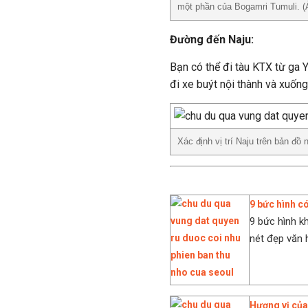
một phần của Bogamri Tumuli. (
Đường đến Naju:
Bạn có thể đi tàu KTX từ ga 
đi xe buýt nội thành và xuống
Xác định vị trí Naju trên bản đồ 
9 bức hình c
9 bức hình k
nét đẹp văn h
Hương vị củ