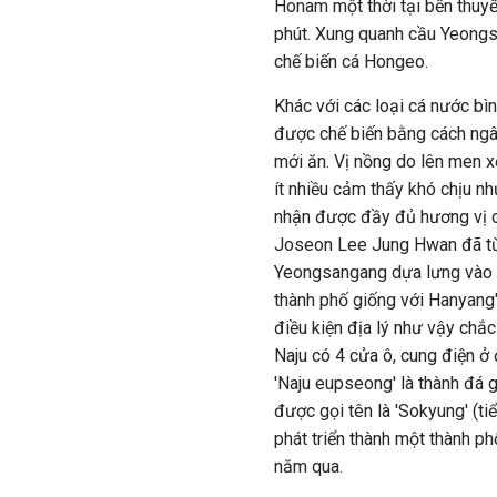
Honam một thời tại bến thu
phút. Xung quanh cầu Yeongs
chế biến cá Hongeo.
Khác với các loại cá nước b
được chế biến bằng cách ngâ
mới ăn. Vị nồng do lên men x
ít nhiều cảm thấy khó chịu n
nhận được đầy đủ hương vị củ
Joseon Lee Jung Hwan đã từng
Yeongsangang dựa lưng vào 
thành phố giống với Hanyang".
điều kiện địa lý như vậy chắc
Naju có 4 cửa ô, cung điện ở
'Naju eupseong' là thành đá 
được gọi tên là 'Sokyung' (ti
phát triển thành một thành 
năm qua.