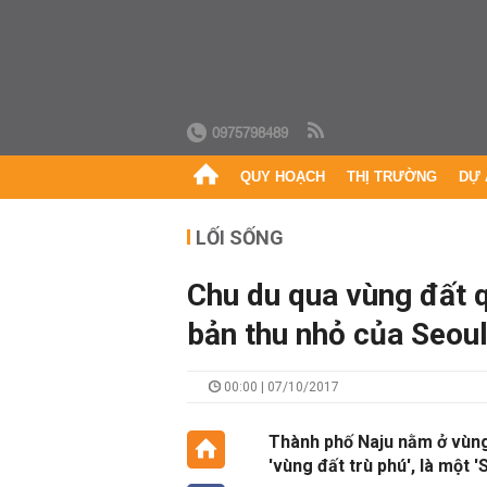
0975798489
QUY HOẠCH
THỊ TRƯỜNG
DỰ 
LỐI SỐNG
Chu du qua vùng đất q
bản thu nhỏ của Seoul
00:00 | 07/10/2017
Thành phố Naju nằm ở vùng
'vùng đất trù phú', là một '