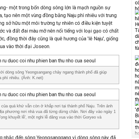
ng- một trong bốn dòng sông lớn là mạch nguồn sự
, tạo nên một vùng đồng bằng Naju phì nhiêu với trung
ng sở hữu một môi trường tự nhiên có điều kiện tuyệt
ớc và đất đai màu mỡ nên nổi tiếng với loại gạo có chất
c, đồng thời đây cũng là quê hương của 'lê Naju', giống
ua vào thời đại Joseon.
với dòng sông Yeongsangang chảy ngang thành phố đã giúp
a phì nhiêu. (Ảnh: K.net)
t của quá khứ vẫn còn ở khắp nơi tại thành phố Naju. Trên ảnh
địa phương nơi nhà vua đã từng dừng chân. Nơi đây vào ngày 1
ọng khuyết lễ', một nghi lễ dâng vua vào thời Goryeo và
ông nhắc đến sông Yeongsanggang vì dòng sông này đã