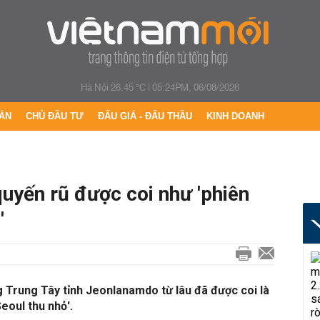
Hà Nội 26.45 °C
|
05:24PM, 06/08/2026
ÁN
CHỦ ĐẦU TƯ
ĐẤU GIÁ - ĐẤU THẦU
KINH DOANH
uyến rũ được coi như 'phiên
'
 Trung Tây tỉnh Jeonlanamdo từ lâu đã được coi là
Seoul thu nhỏ'.