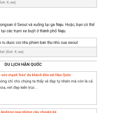
Ảnh: K.net)
Yongsan ở Seoul và xuống tại ga Naju. Hoặc, bạn có thể
 tại các trạm xe buýt ở thành phố Naju.
nhé! (Ảnh: K.net)
DU LỊCH HÀN QUỐC
ó sức mạnh 'kéo' du khách đến với Hàn Quốc
hông chỉ cho chúng ta thấy vẻ đẹp tự nhiên mà còn là cả
óa, nét đẹp kiến trúc ...
a Andong qua những câu chuyện kể