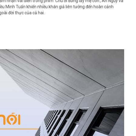
ảm nhận vai diễn trong phim 'Chú ơi đừng lấy mẹ con', An Nguy và
iều Minh Tuấn khiến nhiều khán giả liên tưởng đến hoàn cảnh
goài đời thực của cả hai.