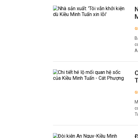
N
M
G
B
c
A
C
T
G
M
c
T
Đ