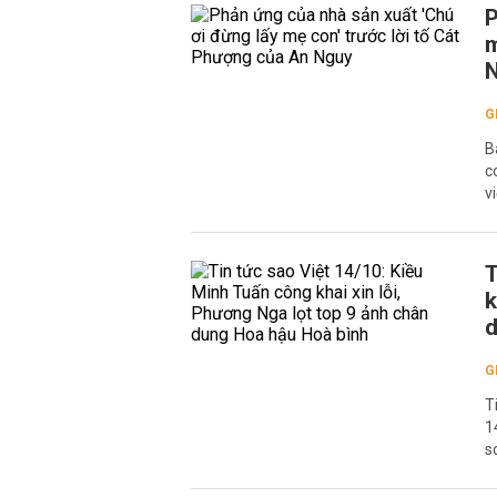
P
m
G
B
c
v
T
k
d
G
T
1
s