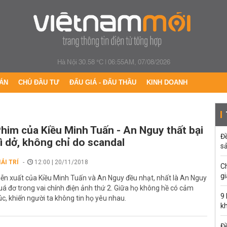
Hà Nội 30.58 °C
|
06:55AM, 07/08/2026
ÁN
CHỦ ĐẦU TƯ
ĐẤU GIÁ - ĐẤU THẦU
KINH DOANH
him của Kiều Minh Tuấn - An Nguy thất bại
Đ
ì dở, không chỉ do scandal
s
IẢI TRÍ
12:00 | 20/11/2018
C
gi
iễn xuất của Kiều Minh Tuấn và An Nguy đều nhạt, nhất là An Nguy
uá đơ trong vai chính điện ảnh thứ 2. Giữa họ không hề có cảm
9
úc, khiến người ta không tin họ yêu nhau.
k
Đề