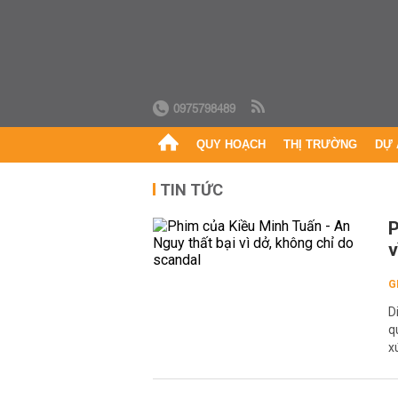
0975798489
QUY HOẠCH
THỊ TRƯỜNG
DỰ 
TIN TỨC
P
v
G
D
q
x