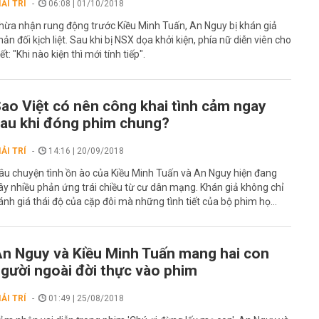
IẢI TRÍ
06:08 | 01/10/2018
hừa nhận rung động trước Kiều Minh Tuấn, An Nguy bị khán giả
hản đối kịch liệt. Sau khi bị NSX dọa khởi kiện, phía nữ diễn viên cho
iết: "Khi nào kiện thì mới tính tiếp".
ao Việt có nên công khai tình cảm ngay
au khi đóng phim chung?
IẢI TRÍ
14:16 | 20/09/2018
âu chuyện tình ồn ào của Kiều Minh Tuấn và An Nguy hiện đang
ây nhiều phản ứng trái chiều từ cư dân mạng. Khán giả không chỉ
ánh giá thái độ của cặp đôi mà những tình tiết của bộ phim họ...
n Nguy và Kiều Minh Tuấn mang hai con
gười ngoài đời thực vào phim
IẢI TRÍ
01:49 | 25/08/2018