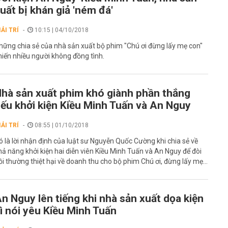
uất bị khán giả 'ném đá'
IẢI TRÍ
10:15 | 04/10/2018
hững chia sẻ của nhà sản xuất bộ phim "Chú ơi đừng lấy mẹ con"
hiến nhiều người không đồng tình.
hà sản xuất phim khó giành phần thắng
ếu khởi kiện Kiều Minh Tuấn và An Nguy
IẢI TRÍ
08:55 | 01/10/2018
ó là lời nhận định của luật sư Nguyễn Quốc Cường khi chia sẻ về
hả năng khởi kiện hai diễn viên Kiều Minh Tuấn và An Nguy để đòi
ồi thường thiệt hại về doanh thu cho bộ phim Chú ơi, đừng lấy mẹ...
n Nguy lên tiếng khi nhà sản xuất dọa kiện
ì nói yêu Kiều Minh Tuấn