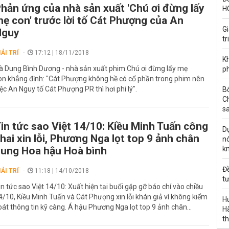
hản ứng của nhà sản xuất 'Chú ơi đừng lấy
H
ẹ con' trước lời tố Cát Phượng của An
G
Nguy
tr
IẢI TRÍ
17:12 | 18/11/2018
Kh
à Dung Bình Dương - nhà sản xuất phim Chú ơi đừng lấy mẹ
ph
on khẳng định: "Cát Phượng không hề có cổ phần trong phim nên
iệc An Nguy tố Cát Phượng PR thì hơi phi lý".
B
C
s
in tức sao Việt 14/10: Kiều Minh Tuấn công
Dự
hai xin lỗi, Phương Nga lọt top 9 ảnh chân
nó
ung Hoa hậu Hoà bình
k
Đ
IẢI TRÍ
11:18 | 14/10/2018
tư
in tức sao Việt 14/10: Xuất hiện tại buổi gặp gỡ báo chí vào chiều
4/10, Kiều Minh Tuấn và Cát Phượng xin lỗi khán giả vì không kiểm
H
oát thông tin kỹ càng. Á hậu Phương Nga lọt top 9 ảnh chân...
Hà
th