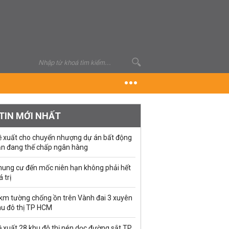
TIN MỚI NHẤT
ề xuất cho chuyển nhượng dự án bất động
ản đang thế chấp ngân hàng
hung cư đến mốc niên hạn không phải hết
á trị
 km tường chống ồn trên Vành đai 3 xuyên
hu đô thị TP HCM
 xuất 28 khu đô thị nén dọc đường sắt TP