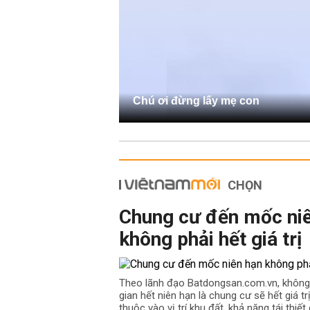
Chú ơi đừng lấy mẹ con
CHỌN
Chung cư đến mốc ni
không phải hết giá trị
Theo lãnh đạo Batdongsan.com.vn, không
gian hết niên hạn là chung cư sẽ hết giá t
thuộc vào vị trí khu đất, khả năng tái thiế