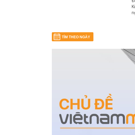
Đ
K
n
TÌM THEO NGÀY