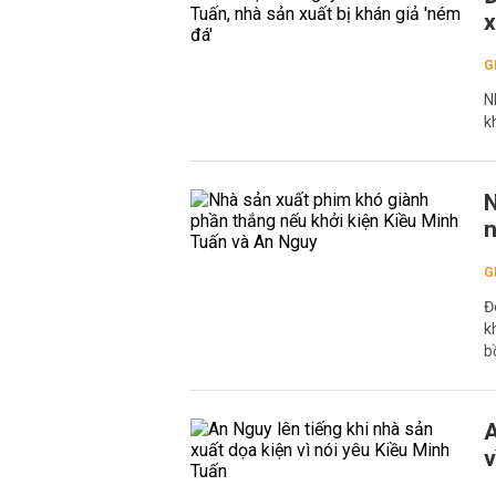
x
G
N
k
N
n
G
Đ
k
b
A
v