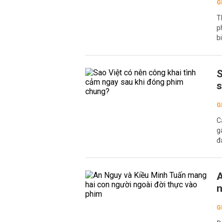
G
T
p
b
S
s
G
C
g
đ
A
n
G