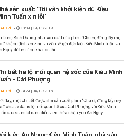
hà sản xuất: 'Tôi vẫn khởi kiện dù Kiều
inh Tuấn xin lỗi'
IẢI TRÍ
10:04 | 14/10/2018
à Dung Bình Dương, nhà sản xuất của phim "Chú ơi, đừng lấy mẹ
on" khẳng định với Zing.vn vẫn sẽ gửi đơn kiện Kiều Minh Tuấn và
n Nguy dù họ công khai xin lỗi.
hi tiết hé lộ mối quan hệ sốc của Kiều Minh
uấn - Cát Phượng
IẢI TRÍ
04:24 | 08/10/2018
ới đây, một chi tiết được nhà sản xuất phim “Chú ơi, đừng lấy mẹ
on” chia sẻ đã hé lộ mối quan hệ của Cát Phượng với Kiều Minh
uấn sau scandal nam diễn viên thừa nhận yêu An Nguy.
òi kiện An Nguy-Kiều Minh Tuấn, nhà sản