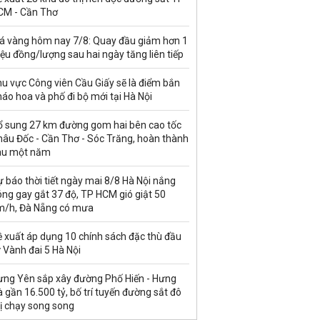
CM - Cần Thơ
iá vàng hôm nay 7/8: Quay đầu giảm hơn 1
iệu đồng/lượng sau hai ngày tăng liên tiếp
u vực Công viên Cầu Giấy sẽ là điểm bắn
áo hoa và phố đi bộ mới tại Hà Nội
ổ sung 27 km đường gom hai bên cao tốc
hâu Đốc - Cần Thơ - Sóc Trăng, hoàn thành
au một năm
 báo thời tiết ngày mai 8/8 Hà Nội nắng
ng gay gắt 37 độ, TP HCM gió giật 50
m/h, Đà Nẵng có mưa
ề xuất áp dụng 10 chính sách đặc thù đầu
 Vành đai 5 Hà Nội
ưng Yên sắp xây đường Phố Hiến - Hưng
 gần 16.500 tỷ, bố trí tuyến đường sắt đô
ị chạy song song