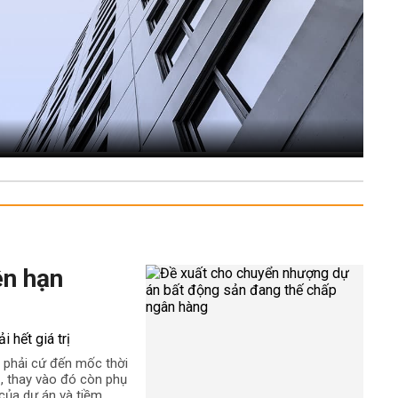
ên hạn
 phải cứ đến mốc thời
rị, thay vào đó còn phụ
t của dự án và tiềm