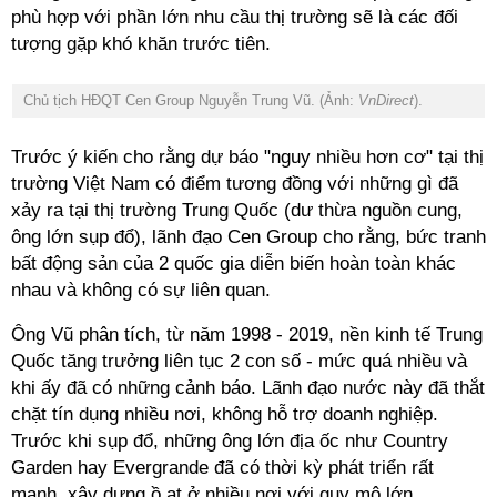
phù hợp với phần lớn nhu cầu thị trường sẽ là các đối
tượng gặp khó khăn trước tiên.
Chủ tịch HĐQT Cen Group Nguyễn Trung Vũ
. (Ảnh:
VnDirect
).
Trước ý kiến cho rằng dự báo "nguy nhiều hơn cơ" tại thị
trường Việt Nam có điểm tương đồng với những gì đã
xảy ra tại thị trường Trung Quốc (dư thừa nguồn cung,
ông lớn sụp đổ), lãnh đạo Cen Group cho rằng, bức tranh
bất động sản của 2 quốc gia diễn biến hoàn toàn khác
nhau và không có sự liên quan.
Ông Vũ phân tích, từ năm 1998 - 2019, nền kinh tế Trung
Quốc tăng trưởng liên tục 2 con số - mức quá nhiều và
khi ấy đã có những cảnh báo. Lãnh đạo nước này đã thắt
chặt tín dụng nhiều nơi, không hỗ trợ doanh nghiệp.
Trước khi sụp đổ, những ông lớn địa ốc như
Country
Garden hay Evergrande
đã có thời kỳ phát triển rất
mạnh, xây dựng ồ ạt ở nhiều nơi với quy mô lớn.