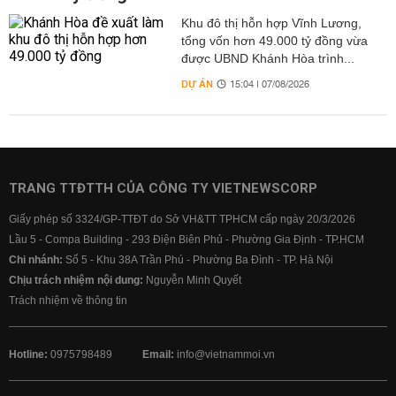
Khu đô thị hỗn hợp Vĩnh Lương,
tổng vốn hơn 49.000 tỷ đồng vừa
được UBND Khánh Hòa trình...
DỰ ÁN
15:04 | 07/08/2026
TRANG TTĐTTH CỦA CÔNG TY VIETNEWSCORP
Giấy phép số 3324/GP-TTĐT do Sở VH&TT TPHCM cấp ngày 20/3/2026
Lầu 5 - Compa Building - 293 Điện Biên Phủ - Phường Gia Định - TP.HCM
Chi nhánh:
Số 5 - Khu 38A Trần Phú - Phường Ba Đình - TP. Hà Nội
Chịu trách nhiệm nội dung:
Nguyễn Minh Quyết
Trách nhiệm về thông tin
Hotline:
0975798489
Email:
info@vietnammoi.vn