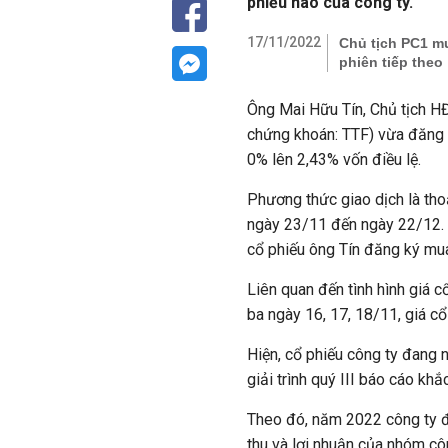
phiếu nào của công ty.
17/11/2022
Chủ tịch PC1 mua
phiên tiếp theo
Ông Mai Hữu Tín, Chủ tịch 
chứng khoán: TTF) vừa đăng k
0% lên 2,43% vốn điều lệ.
Phương thức giao dịch là tho
ngày 23/11 đến ngày 22/12. C
cổ phiếu ông Tín đăng ký mu
Liên quan đến tình hình giá cổ
ba ngày 16, 17, 18/11, giá cổ
Hiện, cổ phiếu công ty đang 
giải trình quý III báo cáo khắ
Theo đó, n
ăm 2022 công ty đ
thu và lợi nhuận của nhóm côn