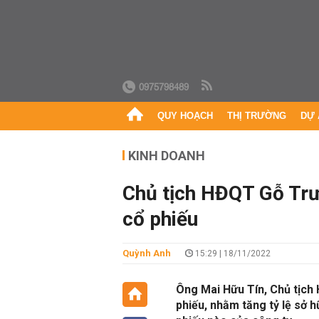
0975798489
QUY HOẠCH
THỊ TRƯỜNG
DỰ 
KINH DOANH
Chủ tịch HĐQT Gỗ Tr
cổ phiếu
Quỳnh Anh
15:29 | 18/11/2022
Ông Mai Hữu Tín, Chủ tịch
phiếu, nhằm tăng tỷ lệ sở 