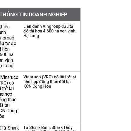
Việt Nam muốn phát
THÔNG TIN DOANH NGHIỆP
triển quỹ hưu trí: Từ tiết
kiệm gia đình thành
Liên danh Vingroup đầu tư
nguồn cấp vốn dài hạn
đô thị hơn 4.600 ha ven vịnh
và kinh nghiệm từ
Hạ Long
Malaysia
Quy mô quỹ PYN Elite
giảm hơn 2.100 tỷ đồng
sau tháng 7 ‘tồi tệ’
Vinaruco (VRG) có lãi trở lại
nhờ hợp đồng thuê đất tại
Iran xem xét cấm tàu
KCN Cộng Hòa
Mỹ qua eo biển
Hormuz, giá dầu bật
tăng trở lại
Thành viên HĐQT
VPBankS xin từ nhiệm
Từ Shark Bình, Shark Thủy