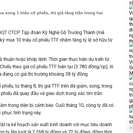
 xong 1 triệu cổ phiếu, thị giá tăng trần trong hai
HĐQT CTCP Tập đoàn Kỹ Nghệ Gỗ Trường Thành (mã
ý mua 10 triệu cổ phiếu TTF nhằm tăng tỷ lệ sở hữu từ
ả thuận hoặc khớp lệnh. Thời gian thực hiện dự kiến từ
hiếu theo giá cổ phiếu TTF hiện tại (3.780 đồng/cp), lô
a đang có giá thị trường khoảng 38 tỷ đồng.
 phiếu, từ tháng 8, thị giá TTF trên đà giảm, song, trong
 phiếu đã quay đầu và giao dịch trong sắc tím trần.
nằm trong diện bị cảnh báo. Cuối tháng 10, công ty đã có
c phục tình trạng này.
ặt ra kế hoạch sản xuất kinh doanh với mục tiêu doanh
g ty lần lượt là 2.268 tỷ đồng và 72 tỷ đồng, đồng thời