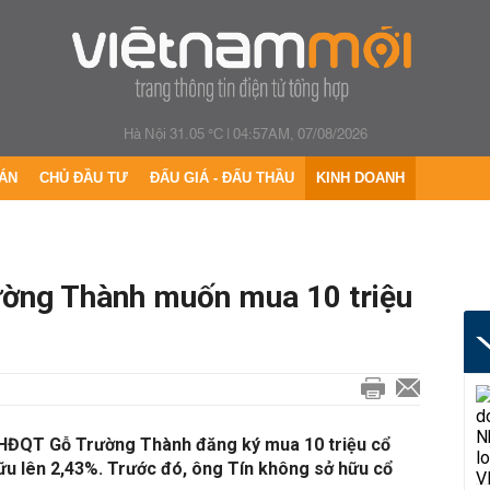
Hà Nội 31.05 °C
|
04:57AM, 07/08/2026
ÁN
CHỦ ĐẦU TƯ
ĐẤU GIÁ - ĐẤU THẦU
KINH DOANH
ường Thành muốn mua 10 triệu
 HĐQT Gỗ Trường Thành đăng ký mua 10 triệu cổ
hữu lên 2,43%. Trước đó, ông Tín không sở hữu cổ