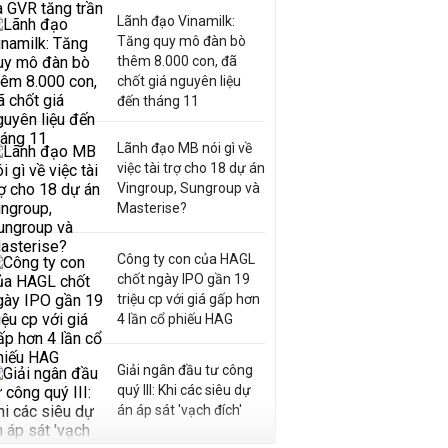
Lãnh đạo Vinamilk:
Tăng quy mô đàn bò
thêm 8.000 con, đã
chốt giá nguyên liệu
đến tháng 11
Lãnh đạo MB nói gì về
việc tài trợ cho 18 dự án
Vingroup, Sungroup và
Masterise?
Công ty con của HAGL
chốt ngày IPO gần 19
triệu cp với giá gấp hơn
4 lần cổ phiếu HAG
Giải ngân đầu tư công
quý III: Khi các siêu dự
án áp sát 'vạch đích'