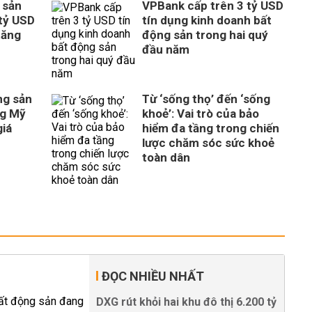
 sản
VPBank cấp trên 3 tỷ USD
tỷ USD
tín dụng kinh doanh bất
tăng
động sản trong hai quý
đầu năm
ng sản
Từ ‘sống thọ’ đến ‘sống
ng Mỹ
khoẻ’: Vai trò của bảo
giá
hiểm đa tầng trong chiến
lược chăm sóc sức khoẻ
toàn dân
ĐỌC NHIỀU NHẤT
DXG rút khỏi hai khu đô thị 6.200 tỷ