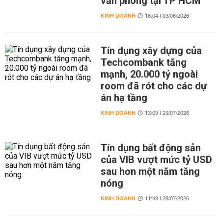
văn phòng tại TP HCM
KINH DOANH
16:04 | 03/08/2026
Tín dụng xây dựng của
Techcombank tăng
mạnh, 20.000 tỷ ngoài
room đã rót cho các dự
án hạ tầng
KINH DOANH
13:09 | 29/07/2026
Tín dụng bất động sản
của VIB vượt mức tỷ USD
sau hơn một năm tăng
nóng
KINH DOANH
11:49 | 28/07/2026