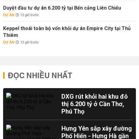
Duyệt đầu tư dự án 6.200 tỷ tại Bến cảng Liên Chiểu
DỰ ÁN
13 giờ trước
Keppel thoái toàn bộ vốn khỏi dự án Empire City tại Thủ
Thiêm
DỰ ÁN
13 giờ trước
ĐỌC NHIỀU NHẤT
DXG rút khỏi hai khu đô
thị 6.200 tỷ ở Cần Thơ,
Phú Thọ
Hưng Yên sắp xây đường
Phố Hiến - Hưng Hà gần