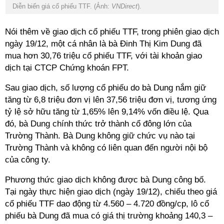
Diễn biến giá cổ phiếu TTF. (Ảnh:
VNDirect
).
Nói thêm về giao dịch cổ phiếu TTF, trong phiên giao dịch
ngày 19/12, một cá nhân là bà Đinh Thị Kim Dung đã
mua hơn 30,76 triệu cổ phiếu TTF, với tài khoản giao
dịch tại CTCP Chứng khoán FPT.
Sau giao dịch, số lượng cổ phiếu do bà Dung nắm giữ
tăng từ 6,8 triệu đơn vị lên 37,56 triệu đơn vị, tương ứng
tỷ lệ sở hữu tăng từ 1,65% lên 9,14% vốn điều lệ. Qua
đó, bà Dung chính thức trở thành cổ đông lớn của
Trường Thành. Bà Dung không giữ chức vụ nào tại
Trường Thành và không có liên quan đến người nội bộ
của công ty.
Phương thức giao dịch không được bà Dung công bố.
Tại ngày thực hiện giao dịch (ngày 19/12), chiếu theo giá
cổ phiếu TTF dao động từ 4.560 – 4.720 đồng/cp, lô cổ
phiếu bà Dung đã mua có giá thị trường khoảng 140,3 –