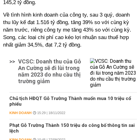
145,2 tỷ đồng.
Về tình hình kinh doanh của công ty, sau 3 quý, doanh
thu lũy kế đạt 1.516 tỷ đồng, tăng 39% so với cùng kỳ
năm trước, riêng công ty mẹ tăng 43% so với cùng kỳ.
Song, các loại chi phí cao kéo lợi nhuận sau thuế hợp
nhất giảm 34,5%, đạt 7,2 tỷ đồng.
>>
VCSC: Doanh thu của Gỗ
An Cường sẽ đi lùi trong
năm 2023 do nhu cầu thị
trường giảm
Chủ tịch HĐQT Gỗ Trường Thành muốn mua 10 triệu cổ
phiếu
KINH DOANH
15:29 | 18/11/2022
Phạt Gỗ Trường Thành 150 triệu do công bố thông tin sai
lệch
KINH DOANH
10:45 | 27/09/2022