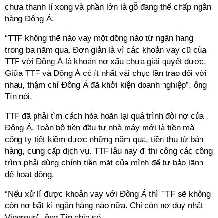
chưa thanh lí xong và phần lớn là gỗ đang thế chấp ngân
hàng Đông Á.
“TTF không thể nào vay một đồng nào từ ngân hàng
trong ba năm qua. Đơn giản là vì các khoản vay cũ của
TTF với Đông Á là khoản nợ xấu chưa giải quyết được.
Giữa TTF và Đông Á có ít nhất vài chục lần trao đổi với
nhau, thậm chí Đông Á đã khởi kiện doanh nghiệp”, ông
Tín nói.
TTF đã phải tìm cách hòa hoãn lại quá trình đòi nợ của
Đông Á. Toàn bộ tiền đầu tư nhà máy mới là tiền mà
công ty tiết kiệm được những năm qua, tiền thu từ bán
hàng, cung cấp dịch vụ. TTF lâu nay đi thi công các công
trình phải dùng chính tiền mặt của mình để tự bảo lãnh
để hoạt động.
“Nếu xử lí được khoản vay với Đông Á thì TTF sẽ không
còn nợ bất kì ngân hàng nào nữa. Chỉ còn nợ duy nhất
Vingroup”, ông Tín chia sẻ.