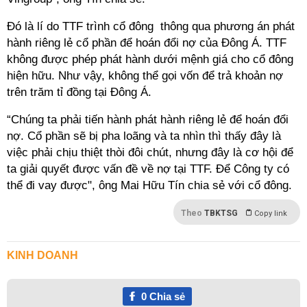
Đó là lí do TTF trình cổ đông thông qua phương án phát
hành riêng lẻ cổ phần để hoán đổi nợ của Đông Á. TTF
không được phép phát hành dưới mệnh giá cho cổ đông
hiện hữu. Như vậy, không thể gọi vốn để trả khoản nợ
trên trăm tỉ đồng tại Đông Á.
“Chúng ta phải tiến hành phát hành riêng lẻ để hoán đổi
nợ. Cổ phần sẽ bị pha loãng và ta nhìn thì thấy đây là
việc phải chịu thiệt thòi đôi chút, nhưng đây là cơ hội để
ta giải quyết được vấn đề về nợ tại TTF. Để Công ty có
thể đi vay được", ông Mai Hữu Tín chia sẻ với cổ đông.
Theo
TBKTSG
Copy link
KINH DOANH
0
Chia sẻ