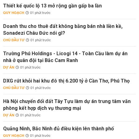
Thiết kế quốc lộ 13 mở rộng gần gấp ba lần
QUY HOẠCH
01 phút trước
Doanh thu cho thuê đất không bằng bán nhà liền kề,
Sonadezi Châu Đức nói gì?
CHỦ ĐẦU TƯ
01 phút trước
Trường Phú Holdings - Licogi 14 - Toàn Cầu làm dự án
nhà ở quân đội tại Bắc Cam Ranh
DỰ ÁN
01 phút trước
DXG rút khỏi hai khu đô thị 6.200 tỷ ở Cần Thơ, Phú Thọ
CHỦ ĐẦU TƯ
01 phút trước
Hà Nội chuyển đổi đất Tây Tựu làm dự án trung tâm văn
phòng kết hợp dịch vụ thương mại
DỰ ÁN
01 phút trước
Quảng Ninh, Bắc Ninh đủ điều kiện lên thành phố
QUY HOẠCH
01 phút trước