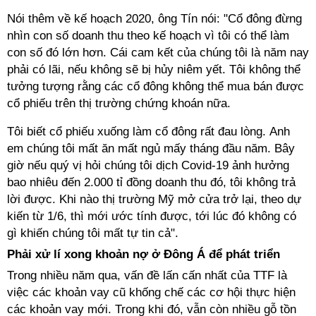
Nói thêm về kế hoạch 2020, ông Tín nói: "Cổ đông đừng
nhìn con số doanh thu theo kế hoạch vì tôi có thể làm
con số đó lớn hơn. Cái cam kết của chúng tôi là năm nay
phải có lãi, nếu không sẽ bị hủy niêm yết. Tôi không thể
tưởng tượng rằng các cổ đông không thể mua bán được
cổ phiếu trên thị trường chứng khoán nữa.
Tôi biết cổ phiếu xuống làm cổ đông rất đau lòng. Anh
em chúng tôi mất ăn mất ngủ mấy tháng đầu năm. Bây
giờ nếu quý vị hỏi chúng tôi dịch Covid-19 ảnh hưởng
bao nhiêu đến 2.000 tỉ đồng doanh thu đó, tôi không trả
lời được. Khi nào thị trường Mỹ mở cửa trở lại, theo dự
kiến từ 1/6, thì mới ước tính được, tới lúc đó không có
gì khiến chúng tôi mất tự tin cả".
Phải xử lí xong khoản nợ ở Đông Á để phát triển
Trong nhiều năm qua, vấn đề lấn cấn nhất của TTF là
việc các khoản vay cũ khống chế các cơ hội thực hiện
các khoản vay mới. Trong khi đó, vẫn còn nhiều gỗ tồn