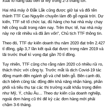
xuất lô hàng đầu tiên đi Mỹ trong 2-3 tháng tới.
Hai nhà máy ở Đắk Lắk cũng được giữ lại và đổi tên
thành TTF Cao Nguyên chuyên làm đồ gỗ ngoài trời. Dự
kiến, TTF sẽ tổ chức lại, đủ hàng cho hai nhà máy chạy
hết công suất trong năm nay. Trên thực tế, hai nhà máy
này nợ rất nhiều và đã âm vốn", Chủ tịch TTF thông tin.
Theo đó, TTF dự kiến doanh thu năm 2020 đạt trên 2.427
tỉ đồng, gấp 3,7 lần kết quả đạt được trong năm 2019 và
lãi trước thuế kì vọng đạt gần 70 tỉ đồng.
Tuy nhiên, TTF cũng cho rằng năm 2020 có nhiều rủi ro,
thách thức với công ty. Trước mắt là dịch Covid-19 tác
động mạnh đến ngành gỗ và chế biến gỗ. Bên cạnh đó,
dịch bệnh cũng tác động đến khả năng nhận hàng, phân
phối và tiêu thụ tại các thị trường xuất khẩu trọng điểm
như Mỹ, Ý, châu Âu… Theo dự kiến của doanh nghiệp,
ngoài đơn hàng cũ thì để ký các đơn hàng mới phải
chậm 3-6 tháng.