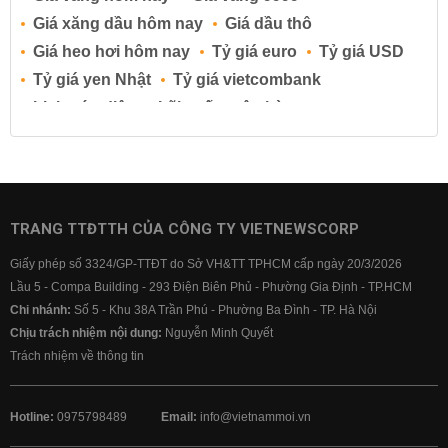
Giá xăng dầu hôm nay
Giá dầu thô
Giá heo hơi hôm nay
Tỷ giá euro
Tỷ giá USD
Tỷ giá yen Nhật
Tỷ giá vietcombank
Lịch cúp điện
Lãi suất ngân hàng
Lãi suất tiết kiệm
Lãi suất tiền gửi
Lãi suất ngân hàng Agribank
Lãi suất ngân hàng Sacombank
Lãi suất ngân hàng BIDV
TRANG TTĐTTH CỦA CÔNG TY VIETNEWSCORP
Lãi suất ngân hàng Vietinbank
Giấy phép số 3324/GP-TTĐT do Sở VH&TT TPHCM cấp ngày 20/3/2026
Lãi suất ngân hàng Vietcombank
Lầu 5 - Compa Building - 293 Điện Biên Phủ - Phường Gia Định - TP.HCM
Chi nhánh:
Số 5 - Khu 38A Trần Phú - Phường Ba Đình - TP. Hà Nội
Chịu trách nhiệm nội dung:
Nguyễn Minh Quyết
Trách nhiệm về thông tin
Hotline:
0975798489
Email:
info@vietnammoi.vn