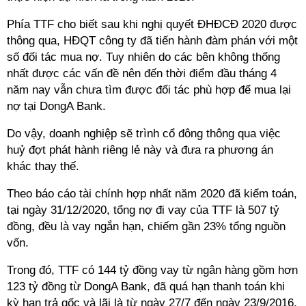
Phía TTF cho biết sau khi nghị quyết ĐHĐCĐ 2020 được
thông qua, HĐQT công ty đã tiến hành đàm phán với một
số đối tác mua nợ. Tuy nhiên do các bên không thống
nhất được các vấn đề nên đến thời điểm đầu tháng 4
năm nay vẫn chưa tìm được đối tác phù hợp để mua lại
nợ tại
DongA Bank
.
Do vậy, doanh nghiệp sẽ trình cổ đông thông qua việc
huỷ đợt phát hành riêng lẻ này và đưa ra phương án
khác thay thế.
Theo báo cáo tài chính hợp nhất năm 2020 đã kiểm toán,
tại ngày 31/12/2020, tổng nợ đi vay của TTF là 507 tỷ
đồng, đều là vay ngắn hạn, chiếm gần 23% tổng nguồn
vốn.
Trong đó, TTF có 144 tỷ đồng vay từ ngân hàng gồm hơn
123 tỷ đồng từ
DongA Bank
, đã quá hạn thanh toán khi
kỳ hạn trả gốc và lãi là từ ngày 27/7 đến ngày 23/9/2016.