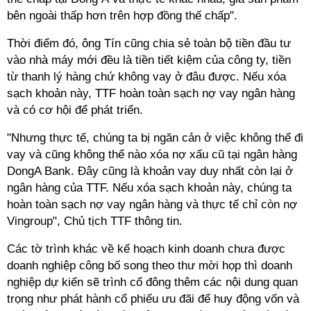
bên ngoài thấp hơn trên hợp đồng thế chấp".
Thời điểm đó, ông Tín cũng chia sẻ toàn bộ tiền đầu tư
vào nhà máy mới đều là tiền tiết kiệm của công ty, tiền
từ thanh
lý
hàng chứ không vay ở đâu được. Nếu xóa
sạch khoản này, TTF hoàn toàn sạch nợ vay ngân hàng
và có cơ hội để phát triển.
"Nhưng thực tế, chúng ta bị ngăn cản ở việc không thể đi
vay và cũng không thể nào xóa nợ xấu cũ tại ngân hàng
DongA Bank
. Đây cũng là khoản vay duy nhất còn lại ở
ngân hàng của TTF. Nếu xóa sạch khoản này, chúng ta
hoàn toàn sạch nợ vay ngân hàng và thực tế chỉ còn nợ
Vingroup", Chủ tịch TTF thông tin.
Các tờ trình khác về kế hoạch kinh doanh chưa được
doanh nghiệp công bố song theo thư mời họp thì doanh
nghiệp dự kiến sẽ trình cổ đông thêm các nội dung quan
trọng như phát hành cổ phiếu ưu đãi để huy động vốn và