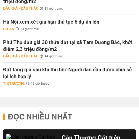
triệu đồng/m2
ĐẤU GIÁ - ĐẤU THẦU
11 giờ trước
Hà Nội xem xét gia hạn thủ tục 6 dự án lớn
DỰ ÁN
13 giờ trước
Phú Thọ đấu giá 30 thửa đất tại xã Tam Dương Bắc, khởi
điểm 2,3 triệu đồng/m2
ĐẤU GIÁ - ĐẤU THẦU
14 giờ trước
Đất tăng giá sau khi thu hồi: Người dân cần được chia sẻ
lợi ích hợp lý
THỊ TRƯỜNG
15 giờ trước
ĐỌC NHIỀU NHẤT
Cầu Thượng Cát trên