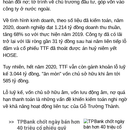
hoán đổi nợ; tờ trình về chủ trương đầu tư, góp vốn vào
công ty ở nước ngoài.
Về tình hình kinh doanh, theo số liệu đã kiểm toán, năm
2020, doanh nghiệp đạt 1.214 tỷ đồng doanh thu thuần,
tăng 68% so với thực hiện năm 2019. Công ty đã có lãi
trở lại với lãi ròng gần 31 tỷ đồng sau hai năm liên tiếp lỗ
đậm và cổ phiếu TTF đã thoát được án huỷ niêm yết
HOSE.
Tuy nhiên, hết năm 2020, TTF vẫn còn gánh khoản lỗ luỹ
kế 3.044 tỷ đồng, "ăn mòn" vốn chủ sở hữu khi âm tới
585 tỷ đồng.
Lỗ luỹ kế, vốn chủ sở hữu âm, vốn lưu động âm, nợ quá
hạn thanh toán là những vấn đề khiến kiểm toán nghi ngờ
về khả năng hoạt động liên tục của Gỗ Trường Thành.
>>
TPBank chốt ngày bán hơn
40 triệu cổ phiếu quỹ