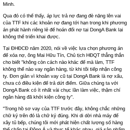
Minh.
Qua đó có thể thấy, áp lực trả nợ đang đè nặng lên vai
của TTF khi các khoản nợ đang tới hạn trong khi phương
án phát hành riêng lẻ để hoán đổi nợ tại
DongA Bank
lại
không thể triển khai được.
Tại ĐHĐCĐ năm 2020, nói về việc lựa chọn phương án
để xóa nợ, ông Mai Hữu Tín, Chủ tịch HĐQT thẳng thắn
cho biết "không còn cách nào khác để mà làm, TTF
không thể nào vay ngân hàng, từ khi tôi tiếp nhận công
ty. Đơn giản vì khoản vay cũ tại
DongA Bank
là nợ xấu,
chưa có điều kiện để trả dứt điểm. Giữa chúng ta với
DongA Bank
có ít nhất vài chục lần làm việc, thậm chí
ngân hàng đã khởi kiện công ty".
"Trong hồ sơ vay của TTF trước đây, không chắc những
chữ
ký
trên đó là chữ
ký
đúng. Khi di dời nhà máy để
xây tủ bếp, chúng tôi mới phát hiện chất lượng số hàng
thế chấp tại Đông Á và thực tế khác nhau, giá sản phẩm