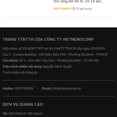
mở rộng lên 60 m, 10-14 làn...
QUY HOẠCH
01 giờ trước
TRANG TTĐTTH CỦA CÔNG TY VIETNEWSCORP
Giấy phép số 3324/GP-TTĐT do Sở VH&TT TPHCM cấp ngày 20/3/2026
Lầu 5 - Compa Building - 293 Điện Biên Phủ - Phường Gia Định - TP.HCM
Chi nhánh:
Số 5 - Khu 38A Trần Phú - Phường Ba Đình - TP. Hà Nội
Chịu trách nhiệm nội dung:
Nguyễn Minh Quyết
Trách nhiệm về thông tin
Hotline:
0975798489
Email:
info@vietnammoi.vn
DỊCH VỤ QUẢNG CÁO:
Tel:
0931589222 (Ms Ngọc)