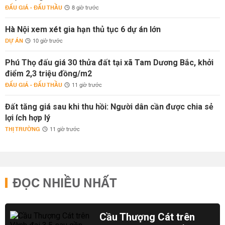
ĐẤU GIÁ - ĐẤU THẦU
8 giờ trước
Hà Nội xem xét gia hạn thủ tục 6 dự án lớn
DỰ ÁN
10 giờ trước
Phú Thọ đấu giá 30 thửa đất tại xã Tam Dương Bắc, khởi
điểm 2,3 triệu đồng/m2
ĐẤU GIÁ - ĐẤU THẦU
11 giờ trước
Đất tăng giá sau khi thu hồi: Người dân cần được chia sẻ
lợi ích hợp lý
THỊ TRƯỜNG
11 giờ trước
ĐỌC NHIỀU NHẤT
Cầu Thượng Cát trên