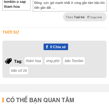
Đông, sức gió mạnh nhất ở vùng gần tâm bão khi
tiến gần đất ...
Theo
Tuổi trẻ
Copy link
THỜI SỰ
0
Chia sẻ
thảm họa
ứng phó
bão Tembin
Tag:
bão số 16
CÓ THỂ BẠN QUAN TÂM