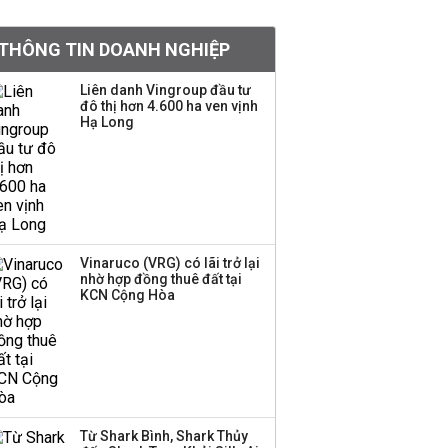
khoản
THÔNG TIN DOANH NGHIỆP
Sau nhịp điều chỉnh
mạnh, CTCK nhìn thấy
Liên danh Vingroup đầu tư
cơ hội ở nhóm cổ phiếu
đô thị hơn 4.600 ha ven vịnh
nào?
Hạ Long
Một thương hiệu thời
trang Việt đóng cửa
sau 5 năm hoạt động,
thanh lý toàn bộ cửa
hàng
Vinaruco (VRG) có lãi trở lại
nhờ hợp đồng thuê đất tại
TOP 10 ngân hàng lãi
KCN Cộng Hòa
lớn nhất từ kinh doanh
ngoại hối nửa đầu năm
2026: Vietcombank
quán quân, ACB dẫn
đầu nhóm tư nhân
Từ Shark Bình, Shark Thủy
Công ty 100 tỷ của