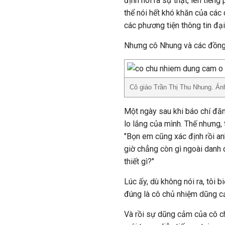
định nói ra sự thật, lên tiến
thể nói hết khó khăn của các 
các phương tiện thông tin đại
Nhưng cô Nhung và các đồng 
Cô giáo Trần Thị Thu Nhung. Ản
Một ngày sau khi báo chí đăng
lo lắng của mình. Thế nhưng, t
"Bọn em cũng xác định rồi an
giờ chẳng còn gì ngoài danh
thiết gì?"
Lúc ấy, dù không nói ra, tôi b
đúng là cô chủ nhiệm dũng c
Và rồi sự dũng cảm của cô c