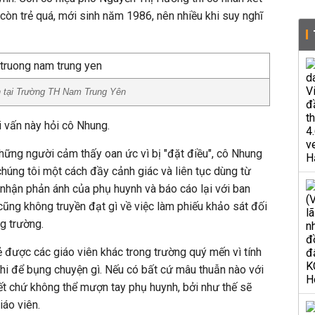
còn trẻ quá, mới sinh năm 1986, nên nhiều khi suy nghĩ
ạn tại Trường TH Nam Trung Yên
 vấn này hỏi cô Nhung.
ững người cảm thấy oan ức vì bị "đặt điều", cô Nhung
chúng tôi một cách đầy cảnh giác và liên tục dùng từ
i nhận phản ánh của phụ huynh và báo cáo lại với ban
cũng không truyền đạt gì về việc làm phiếu khảo sát đối
ng trường.
rẻ được các giáo viên khác trong trường quý mến vì tính
 khi để bụng chuyện gì. Nếu có bất cứ mâu thuẫn nào với
yết chứ không thể mượn tay phụ huynh, bởi như thế sẽ
iáo viên.