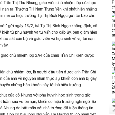
 cô Trần Thị Thu Nhung, giáo viên chủ nhiệm lớp của học
tai nạn tại Trường TH Nam Trung Yên khi phát hiện những
in mà cô hiệu trưởng Tạ Thị Bích Ngọc gửi tới báo chí.
ét" gửi ngày 13/2, bà Tạ Thị Bích Ngọc khẳng định, cô
ý kiến từ phụ huynh và tư vấn cho cấp ủy, ban giám hiệu
khảo sát cán bộ và giáo viên và học sinh về vụ tai nạn
 vậy.
 giáo chủ nhiệm lớp 2A4 của cháu Trần Chí Kiên được
viên chủ nhiệm lớp, là người đầu tiên được anh Trần Chí
 của anh về nguyên nhân thực sự khiến con anh bị gãy
huyển những băn khoăn này tới bà hiệu trưởng.
phút của cô Nhung với phụ huynh học sinh trong giờ
 tuần sau vụ tai nạn, khiến cô hiệu trưởng nghi ngờ. Bà
ô Nhung do bất mãn với nhà trường đã tuồn thông tin
ynh. Còn cô hiệu phó Nguyễn Thị Hương thì có nhân xét