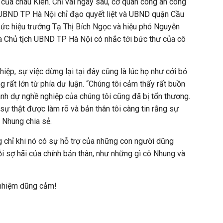
n của cháu Kiên. Chỉ vài ngày sau, cơ quan công an công
h UBND TP Hà Nội chỉ đạo quyết liệt và UBND quận Cầu
hức hiệu trưởng Tạ Thị Bích Ngọc và hiệu phó Nguyễn
a Chủ tịch UBND TP Hà Nội có nhắc tới bức thư của cô
iệp, sự việc dừng lại tại đây cũng là lúc họ như cởi bỏ
 rất lớn từ phía dư luận. “Chúng tôi cảm thấy rất buồn
danh dự nghề nghiệp của chúng tôi cũng đã bị tổn thương.
 sự thật được làm rõ và bản thân tôi càng tin rằng sự
ô Nhung chia sẻ.
g chỉ khi nó có sự hỗ trợ của những con người dũng
 sợ hãi của chính bản thân, như những gì cô Nhung và
 nhiệm dũng cảm!