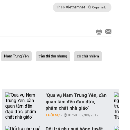
Theo
Vietnamnet
Copy link
Nam Trung Yên
trần thị thu nhung
cô chủ nhiệm
'Qua vụ Nam Trung Yên, cần
quan tâm đến đạo đức,
phẩm chất nhà giáo'
THỜI SỰ
01:50 | 02/03/2017
Dối trá như quả bóng tuyết,