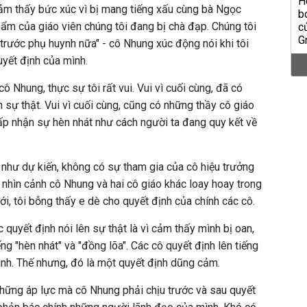
ảm thấy bức xúc vì bị mang tiếng xấu cùng bà Ngọc
ẩm của giáo viên chúng tôi đang bị chà đạp. Chúng tôi
trước phụ huynh nữa" - cô Nhung xúc động nói khi tôi
yết định của mình.
ô Nhung, thực sự tôi rất vui. Vui vì cuối cùng, đã có
sự thật. Vui vì cuối cùng, cũng có những thầy cô giáo
ấp nhận sự hèn nhát như cách người ta đang quy kết về
như dự kiến, không có sự tham gia của cô hiệu trưởng
 nhìn cảnh cô Nhung và hai cô giáo khác loay hoay trong
ới, tôi bỗng thấy e dè cho quyết định của chính các cô.
quyết định nói lên sự thật là vì cảm thấy mình bị oan,
ếng "hèn nhát" và "đồng lõa". Các cô quyết định lên tiếng
ình. Thế nhưng, đó là một quyết định dũng cảm.
hững áp lực mà cô Nhung phải chịu trước và sau quyết