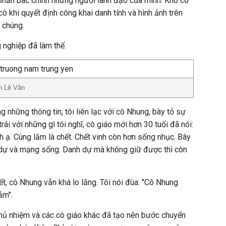
g phản bác chính những người lãnh đạo của mình. Khó có
cô khi quyết định công khai danh tính và hình ảnh trên
 chúng.
nghiệp đã làm thế.
h Lê Văn
 những thông tin, tôi liên lạc với cô Nhung, bày tỏ sự
rái với những gì tôi nghĩ, cô giáo mới hơn 30 tuổi đã nói:
h ạ. Cùng lắm là chết. Chết vinh còn hơn sống nhục. Bây
 dự và mạng sống. Danh dự mà không giữ được thì còn
iết, cô Nhung vẫn khá lo lắng. Tôi nói đùa: "Cô Nhung
ảm".
hủ nhiệm và các cô giáo khác đã tạo nên bước chuyển