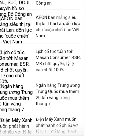
Công an
AEON bán mảng siêu
thị tại Thái Lan, dồn lực
cho ‘cuộc chiến’ tại Việt
Nam
Lịch cổ tức tuần tới:
Masan Consumer, BSR,
MB chốt quyền, tỷ lệ
cao nhất 100%
Ngân hàng Trung ương
Trung Quốc mua thêm
20 tấn vàng trong
tháng 7
Điện Máy Xanh muốn
phát hành cổ phiếu với
tỷ lệ 1:1 để tăng thanh