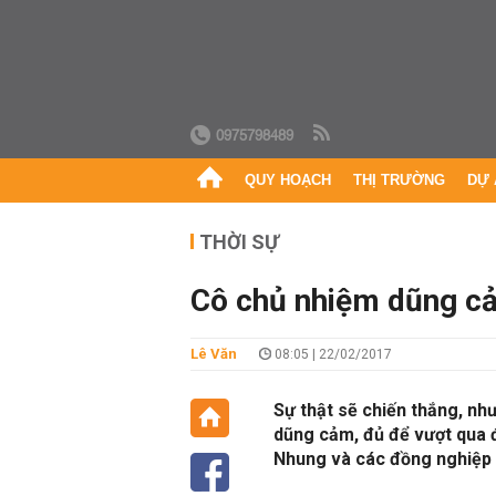
0975798489
QUY HOẠCH
THỊ TRƯỜNG
DỰ 
THỜI SỰ
Cô chủ nhiệm dũng c
Lê Văn
08:05 | 22/02/2017
Sự thật sẽ chiến thắng, nh
dũng cảm, đủ để vượt qua đ
Nhung và các đồng nghiệp 