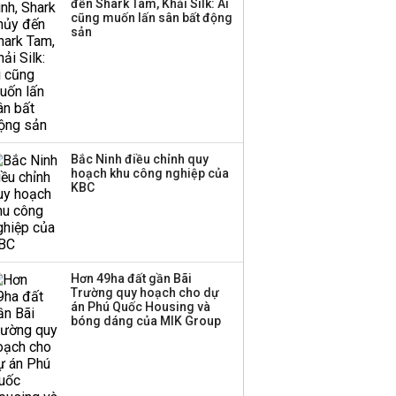
đến Shark Tam, Khải Silk: Ai
Huấn Hoa Hồng bỗng
cũng muốn lấn sân bất động
dưng ‘biến mất’, một
sản
công ty khác đã giải thể
Bắc Ninh điều chỉnh quy
hoạch khu công nghiệp của
KBC
Hơn 49ha đất gần Bãi
Trường quy hoạch cho dự
án Phú Quốc Housing và
bóng dáng của MIK Group