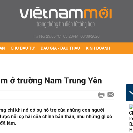
Hà Nội 29.85 °C
|
03:28PM, 08/08/2026
ÁN
CHỦ ĐẦU TƯ
ĐẤU GIÁ - ĐẤU THẦU
KINH DOANH
ảm ở trường Nam Trung Yên
ưng chỉ khi nó có sự hỗ trợ của những con người
ược nỗi sợ hãi của chính bản thân, như những gì cô
đã làm.