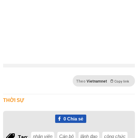
Theo
Vietnamnet
Copy link
THỜI SỰ
0
Chia sẻ
nhân viên
Cán bộ
lãnh đạo
công chức
Tag: