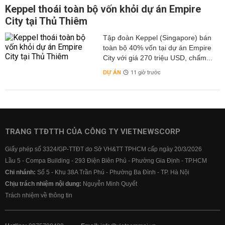
Keppel thoái toàn bộ vốn khỏi dự án Empire
City tại Thủ Thiêm
Tập đoàn Keppel (Singapore) bán
toàn bộ 40% vốn tại dự án Empire
City với giá 270 triệu USD, chấm...
DỰ ÁN
11 giờ trước
TRANG TTĐTTH CỦA CÔNG TY VIETNEWSCORP
Giấy phép số 3324/GP-TTĐT do Sở VH&TT TPHCM cấp ngày 20/3/2026
Lầu 5 - Compa Building - 293 Điện Biên Phủ - Phường Gia Định - TP.HCM
Chi nhánh:
Số 5 - Khu 38A Trần Phú - Phường Ba Đình - TP. Hà Nội
Chịu trách nhiệm nội dung:
Nguyễn Minh Quyết
Trách nhiệm về thông tin