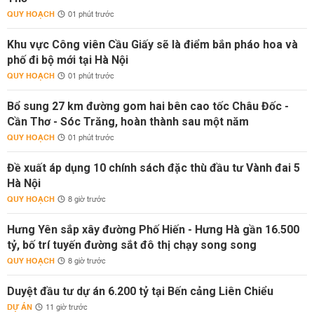
QUY HOẠCH
01 phút trước
Khu vực Công viên Cầu Giấy sẽ là điểm bắn pháo hoa và
phố đi bộ mới tại Hà Nội
QUY HOẠCH
01 phút trước
Bổ sung 27 km đường gom hai bên cao tốc Châu Đốc -
Cần Thơ - Sóc Trăng, hoàn thành sau một năm
QUY HOẠCH
01 phút trước
Đề xuất áp dụng 10 chính sách đặc thù đầu tư Vành đai 5
Hà Nội
QUY HOẠCH
8 giờ trước
Hưng Yên sắp xây đường Phố Hiến - Hưng Hà gần 16.500
tỷ, bố trí tuyến đường sắt đô thị chạy song song
QUY HOẠCH
8 giờ trước
Duyệt đầu tư dự án 6.200 tỷ tại Bến cảng Liên Chiểu
DỰ ÁN
11 giờ trước