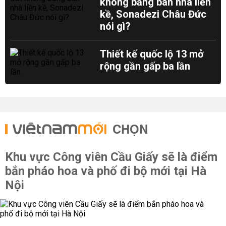
không bằng bán nhà liền
kề, Sonadezi Châu Đức
nói gì?
Thiết kế quốc lộ 13 mở
rộng gần gấp ba lần
CHỌN
Khu vực Công viên Cầu Giấy sẽ là điểm
bắn pháo hoa và phố đi bộ mới tại Hà
Nội