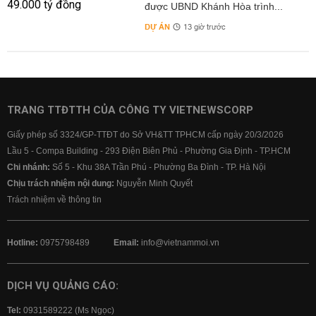
được UBND Khánh Hòa trình...
DỰ ÁN
13 giờ trước
TRANG TTĐTTH CỦA CÔNG TY VIETNEWSCORP
Giấy phép số 3324/GP-TTĐT do Sở VH&TT TPHCM cấp ngày 20/3/2026
Lầu 5 - Compa Building - 293 Điện Biên Phủ - Phường Gia Định - TP.HCM
Chi nhánh:
Số 5 - Khu 38A Trần Phú - Phường Ba Đình - TP. Hà Nội
Chịu trách nhiệm nội dung:
Nguyễn Minh Quyết
Trách nhiệm về thông tin
Hotline:
0975798489
Email:
info@vietnammoi.vn
DỊCH VỤ QUẢNG CÁO:
Tel:
0931589222 (Ms Ngọc)