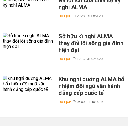
Ba lợi ích của chia sẻ kỳ
nghỉ ALMA
DU LỊCH
20:28 | 31/08/2020
Sở hữu kì nghỉ ALMA
thay đổi lối sống gia đình
hiện đại
DU LỊCH
19:16 | 31/07/2020
Khu nghỉ dưỡng ALMA bổ
nhiệm đội ngũ vận hành
đẳng cấp quốc tế
DU LỊCH
08:00 | 11/10/2019