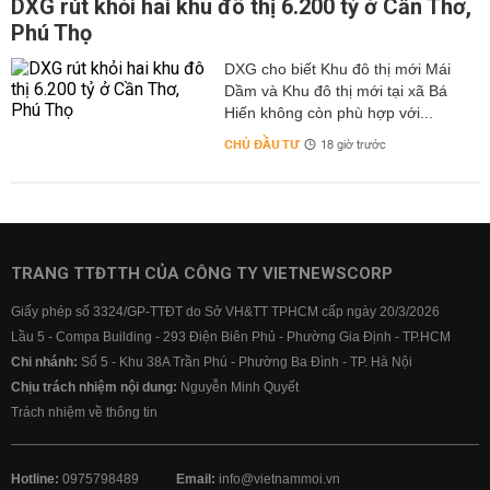
DXG rút khỏi hai khu đô thị 6.200 tỷ ở Cần Thơ,
Phú Thọ
DXG cho biết Khu đô thị mới Mái
Dầm và Khu đô thị mới tại xã Bá
Hiến không còn phù hợp với...
CHỦ ĐẦU TƯ
18 giờ trước
TRANG TTĐTTH CỦA CÔNG TY VIETNEWSCORP
Giấy phép số 3324/GP-TTĐT do Sở VH&TT TPHCM cấp ngày 20/3/2026
Lầu 5 - Compa Building - 293 Điện Biên Phủ - Phường Gia Định - TP.HCM
Chi nhánh:
Số 5 - Khu 38A Trần Phú - Phường Ba Đình - TP. Hà Nội
Chịu trách nhiệm nội dung:
Nguyễn Minh Quyết
Trách nhiệm về thông tin
Hotline:
0975798489
Email:
info@vietnammoi.vn