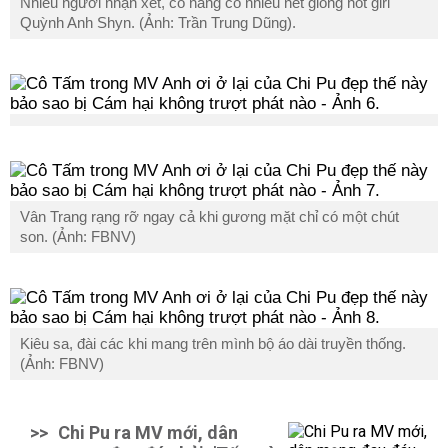
Nhiều người nhận xét, cô nàng có nhiều nét giống hot girl
Quỳnh Anh Shyn. (Ảnh: Trần Trung Dũng).
Vân Trang rạng rỡ ngay cả khi gương mặt chỉ có một chút
son. (Ảnh: FBNV)
Kiêu sa, đài các khi mang trên mình bộ áo dài truyền thống.
(Ảnh: FBNV)
>>
Chi Pu ra MV mới, dân