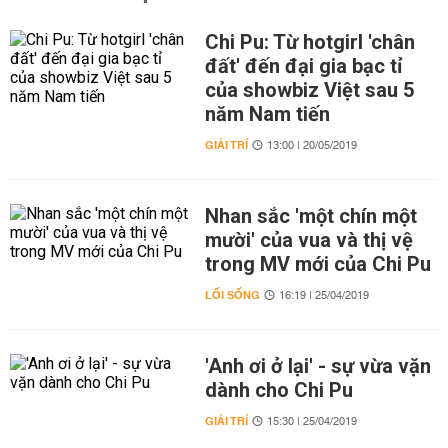
Chi Pu: Từ hotgirl 'chân
đất' đến đại gia bạc tỉ
của showbiz Việt sau 5
năm Nam tiến
GIẢI TRÍ
13:00 | 20/05/2019
Nhan sắc 'một chín một
mười' của vua và thị vệ
trong MV mới của Chi Pu
LỐI SỐNG
16:19 | 25/04/2019
'Anh ơi ở lại' - sự vừa vặn
dành cho Chi Pu
GIẢI TRÍ
15:30 | 25/04/2019