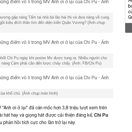
ợng gặp nàng Tấm tại nhà bà lão hái thị và đưa nàng về cung.
gồi kiệu đích thân tìm đến diện kiến Quân Vương? (Ảnh chụp
ốt Chi Pu ngày khi poster Mv được tung ra. Nhiều người cho
u, nàng Cám phải cần đến lược chảy chấy. (Ảnh: FB/Chi Pu)
 của khổ chủ. (Ảnh chụp màn hình)
"Anh ơi ở lại" đã cán mốc hơn 3,8 triệu lượt xem trên
i hát hay và giọng hát được cải thiện đáng kể,
Chi Pu
 phản hồi tích cực cho lần trở lại này.