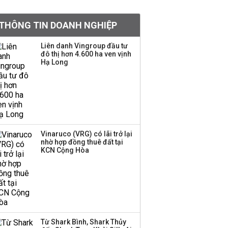
BIDV sắp phát hành
THÔNG TIN DOANH NGHIỆP
gần 500 triệu cổ phiếu,
tăng vốn lên gần
Liên danh Vingroup đầu tư
77.800 tỷ
đô thị hơn 4.600 ha ven vịnh
Hạ Long
Dàn lãnh đạo GenZ nhà
Vingroup,
Techcombank,
VPBank, PC1: Người
nắm 10.000 tỷ đồng cổ
phiếu, người làm chủ
Vinaruco (VRG) có lãi trở lại
tịch ở tuổi 27
nhờ hợp đồng thuê đất tại
KCN Cộng Hòa
Lãnh đạo Vinamilk:
Tăng quy mô đàn bò
thêm 8.000 con, đã
chốt giá nguyên liệu
đến tháng 11
Từ Shark Bình, Shark Thủy
Việt Nam muốn phát