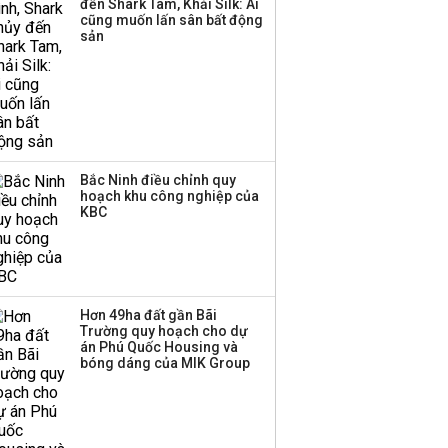
đến Shark Tam, Khải Silk: Ai
triển quỹ hưu trí: Từ tiết
cũng muốn lấn sân bất động
kiệm gia đình thành
sản
nguồn cấp vốn dài hạn
và kinh nghiệm từ
Malaysia
Bắc Ninh điều chỉnh quy
hoạch khu công nghiệp của
KBC
Hơn 49ha đất gần Bãi
Trường quy hoạch cho dự
án Phú Quốc Housing và
bóng dáng của MIK Group