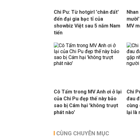
Chi Pu: Từ hotgirl 'chân đất'
Nhan 
đến đại gia bạc tỉ của
mười'
showbiz Việt sau 5 năm Nam
MV mớ
tiến
Cô Tấm trong MV Anh ơi ở lại
Chi P
của Chi Pu đẹp thế này bảo
đau đ
sao bị Cám hại 'không trượt
cùng 
phát nào'
lại là
CÙNG CHUYÊN MỤC