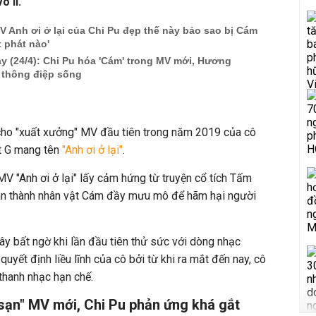
ô lí.
 Anh ơi ở lại của Chi Pu đẹp thế này bảo sao bị Cám
t phát nào'
y (24/4): Chi Pu hóa 'Cám' trong MV mới, Hương
 thông điệp sống
cho "xuất xưởng" MV đầu tiên trong năm 2019 của cô
t G mang tên
"Anh ơi ở lại"
.
MV "Anh ơi ở lại" lấy cảm hứng từ truyện cổ tích Tấm
ân thành nhân vật Cám đầy mưu mô để hãm hại người
 gây bất ngờ khi lần đầu tiên thử sức với dòng nhạc
uyết định liều lĩnh của cô bởi từ khi ra mắt đến nay, cô
thanh nhạc hạn chế.
sạn" MV mới, Chi Pu phản ứng khá gắt