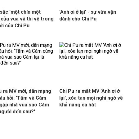
sắc 'một chín một
'Anh ơi ở lại' - sự vừa vặn
 của vua và thị vệ trong
dành cho Chi Pu
i của Chi Pu
u ra MV mới, dân mạng
Chi Pu ra mắt MV 'Anh ơi ở
áu hỏi: 'Tấm và Cám
lại', xóa tan mọi nghi ngờ về
gặp nhà vua sao Cám
khả năng ca hát
 người đến sau?'