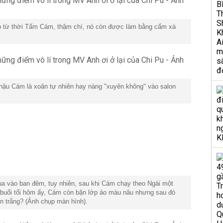
p từ thời Tấm Cám, thậm chí, nó còn được làm bằng cẩm xà
 hậu Cám là xoăn tự nhiên hay nàng "xuyên không" vào salon
ua vào ban đêm, tuy nhiên, sau khi Cám chạy theo Ngài một
g buổi tối hôm ấy, Cám còn bận lớp áo màu nâu nhưng sau đó
ền trắng? (Ảnh chụp màn hình).