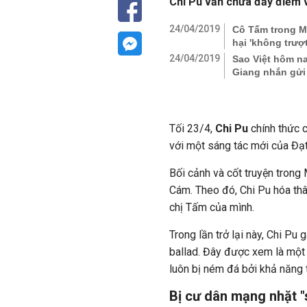
Chi Pu vẫn chứa đầy điểm v
24/04/2019
Cô Tấm trong MV
hại 'không trượ
24/04/2019
Sao Việt hôm na
Giang nhắn gửi
Tối 23/4,
Chi Pu
chính thức 
với một sáng tác mới của Đạ
Bối cảnh và cốt truyện trong 
Cám. Theo đó, Chi Pu hóa th
chị Tấm của mình.
Trong lần trở lại này, Chi Pu
ballad. Đây được xem là một q
luôn bị ném đá bởi khả năng 
Bị cư dân mạng nhặt "