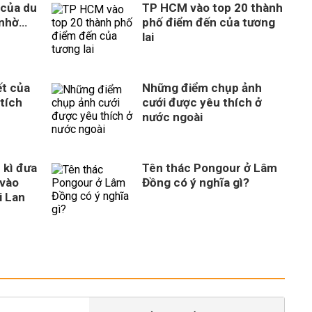
 của du
TP HCM vào top 20 thành
 nhờ…
phố điểm đến của tương
lai
ết của
Những điểm chụp ảnh
tích
cưới được yêu thích ở
nước ngoài
 kì đưa
Tên thác Pongour ở Lâm
vào
Đồng có ý nghĩa gì?
i Lan