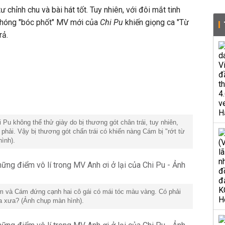
ư chỉnh chu và bài hát tốt. Tuy nhiên, với đôi mắt tinh
chóng "bóc phốt" MV mới của
Chi Pu
khiến giọng ca "Từ
rả.
u không thể thử giày do bị thương gót chân trái, tuy nhiên,
n phải. Vậy bị thương gót chấn trái có khiến nàng Cám bị "rớt từ
hình).
ấm và Cám đứng cạnh hai cô gái có mái tóc màu vàng. Có phải
xa xưa? (Ảnh chụp màn hình).