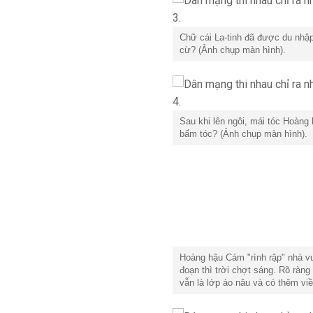
Chữ cái La-tinh đã được du nhậ
cừ? (Ảnh chụp màn hình).
Sau khi lên ngôi, mái tóc Hoàng
bấm tóc? (Ảnh chụp màn hình).
Hoàng hậu Cám "rình rập" nhà v
đoạn thì trời chợt sáng. Rõ ràn
vẫn là lớp áo nâu và có thêm vi