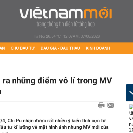
Hà Nội 26.54 °C
|
12:07AM, 07/08/2026
ÁN
CHỦ ĐẦU TƯ
ĐẤU GIÁ - ĐẤU THẦU
KINH DOANH
 ra những điểm vô lí trong MV
u
4, Chi Pu nhận được rất nhiều ý kiến tích cực từ
đầu tư kĩ lưỡng về mặt hình ảnh nhưng MV mới của