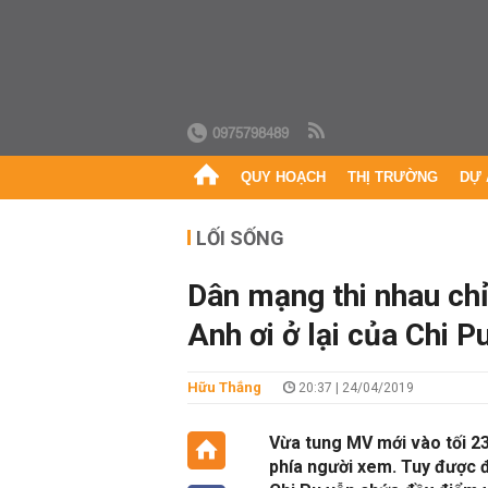
0975798489
QUY HOẠCH
THỊ TRƯỜNG
DỰ 
LỐI SỐNG
Dân mạng thi nhau chỉ
Anh ơi ở lại của Chi P
Hữu Thắng
20:37 | 24/04/2019
Vừa tung MV mới vào tối 23/
phía người xem. Tuy được 