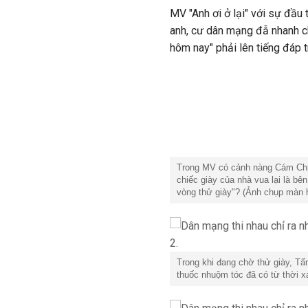
MV "Anh ơi ở lại" với sự đầu t
anh, cư dân mạng đẫ nhanh 
hôm nay" phải lên tiếng đáp t
Trong MV có cảnh nàng Cám Chi P
chiếc giày của nhà vua lại là bê
vòng thử giày"? (Ảnh chụp màn 
Trong khi đang chờ thử giày, T
thuốc nhuộm tóc đã có từ thời 