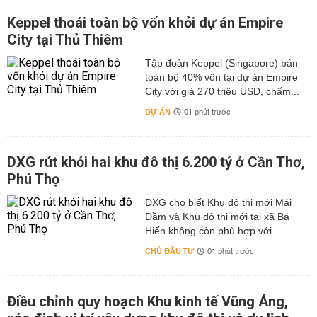
Keppel thoái toàn bộ vốn khỏi dự án Empire
City tại Thủ Thiêm
Tập đoàn Keppel (Singapore) bán
toàn bộ 40% vốn tại dự án Empire
City với giá 270 triệu USD, chấm...
DỰ ÁN
01 phút trước
DXG rút khỏi hai khu đô thị 6.200 tỷ ở Cần Thơ,
Phú Thọ
DXG cho biết Khu đô thị mới Mái
Dầm và Khu đô thị mới tại xã Bá
Hiến không còn phù hợp với...
CHỦ ĐẦU TƯ
01 phút trước
Điều chỉnh quy hoạch Khu kinh tế Vũng Áng,