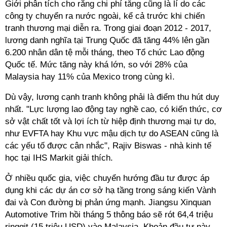
Giới phân tích cho rằng chi phí tăng cũng là lí do các
công ty chuyển ra nước ngoài, kể cả trước khi chiến
tranh thương mại diễn ra. Trong giai đoạn 2012 - 2017,
lương danh nghĩa tại Trung Quốc đã tăng 44% lên gần
6.200 nhân dân tệ mỗi tháng, theo Tổ chức Lao động
Quốc tế. Mức tăng này khá lớn, so với 28% của
Malaysia hay 11% của Mexico trong cùng kì.
Dù vậy, lương cạnh tranh không phải là điểm thu hút duy
nhất. "Lực lượng lao động tay nghề cao, có kiến thức, cơ
sở vật chất tốt và lợi ích từ hiệp định thương mại tự do,
như EVFTA hay Khu vực mậu dịch tự do ASEAN cũng là
các yếu tố được cân nhắc", Rajiv Biswas - nhà kinh tế
học tại IHS Markit giải thích.
Ở nhiều quốc gia, việc chuyển hướng đầu tư được áp
dụng khi các dự án cơ sở hạ tầng trong sáng kiến Vành
đai và Con đường bị phản ứng mạnh. Jiangsu Xinquan
Automotive Trim hồi tháng 5 thông báo sẽ rót 64,4 triệu
ringgit (15 triệu USD) vào Malaysia. Khoản đầu tư này