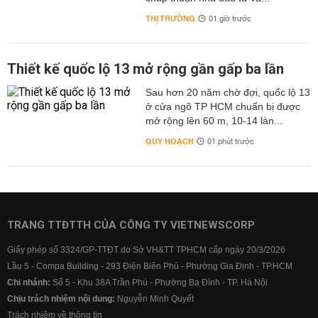
THỊ TRƯỜNG
01 giờ trước
Thiết kế quốc lộ 13 mở rộng gần gấp ba lần
Sau hơn 20 năm chờ đợi, quốc lộ 13
ở cửa ngõ TP HCM chuẩn bị được
mở rộng lên 60 m, 10-14 làn...
QUY HOẠCH
01 phút trước
TRANG TTĐTTH CỦA CÔNG TY VIETNEWSCORP
Giấy phép số 3324/GP-TTĐT do Sở VH&TT TPHCM cấp ngày 20/3/2026
Lầu 5 - Compa Building - 293 Điện Biên Phủ - Phường Gia Định - TP.HCM
Chi nhánh:
Số 5 - Khu 38A Trần Phú - Phường Ba Đình - TP. Hà Nội
Chịu trách nhiệm nội dung:
Nguyễn Minh Quyết
Trách nhiệm về thông tin