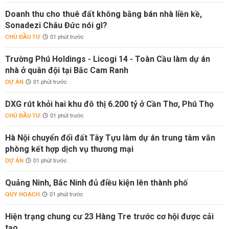
Doanh thu cho thuê đất không bằng bán nhà liền kề,
Sonadezi Châu Đức nói gì?
CHỦ ĐẦU TƯ
01 phút trước
Trường Phú Holdings - Licogi 14 - Toàn Cầu làm dự án
nhà ở quân đội tại Bắc Cam Ranh
DỰ ÁN
01 phút trước
DXG rút khỏi hai khu đô thị 6.200 tỷ ở Cần Thơ, Phú Thọ
CHỦ ĐẦU TƯ
01 phút trước
Hà Nội chuyển đổi đất Tây Tựu làm dự án trung tâm văn
phòng kết hợp dịch vụ thương mại
DỰ ÁN
01 phút trước
Quảng Ninh, Bắc Ninh đủ điều kiện lên thành phố
QUY HOẠCH
01 phút trước
Hiện trạng chung cư 23 Hàng Tre trước cơ hội được cải
tạo