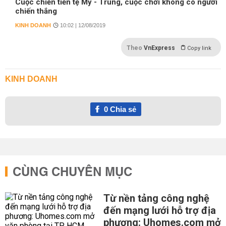
Cuộc chiến tiền tệ Mỹ - Trung, cuộc chơi không có người
chiến thắng
KINH DOANH
10:02 | 12/08/2019
Theo
VnExpress
Copy link
KINH DOANH
0
Chia sẻ
CÙNG CHUYÊN MỤC
Từ nền tảng công nghệ
đến mạng lưới hỗ trợ địa
phương: Uhomes.com mở