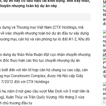
3, dự án này có dấu hiệu tái khởi động. Mới đây nhất,
huyển nhượng toàn bộ dự án này.
dựng và Thương mại Việt Nam (CTX Holdings, mã:
 về việc chuyển nhượng toàn bộ dự án đầu tư xây dựng
thương mại, căn hộ và văn phòng tại lô đất A1-2, Khu đô
i dung dự thảo thỏa thuận đặt cọc nhận chuyển nhượng
m đốc thực hiện các thủ tục chuyển nhượng dự án.
 biết đến với tên tổ hợp căn hộ chung cư cao cấp, căn
ơng mại Constrexim Complex, được Hà Nội cấp Giấy
 7/2012 đối với CTX Holdings.
5 ha, nằm ở nút giao cầu vượt Mai Dịch với 3 mặt tiền là
g), Xuân Thủy và Trần Quốc Vượng.
Hồi tháng 2 vừa
h chủ trương đầu tư.