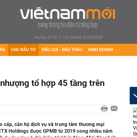
Hà Nội 27.45 °C
|
01:25AM, 07/08/2026
ÁN
CHỦ ĐẦU TƯ
ĐẤU GIÁ - ĐẤU THẦU
KINH DOANH
nhượng tổ hợp 45 tầng trên
o cấp, căn hộ dịch vụ và trung tâm thương mại
TX Holdings được GPMB từ 2019 song nhiều năm