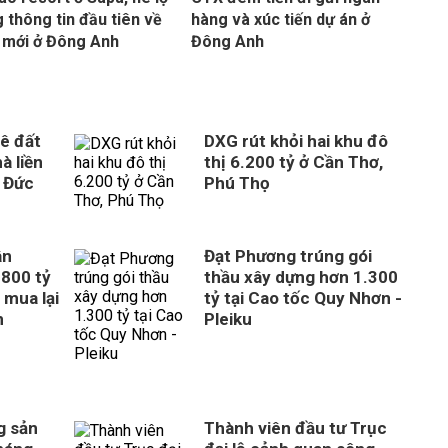
 thông tin đầu tiên về
hàng và xúc tiến dự án ở
 mới ở Đông Anh
Đông Anh
ê đất
DXG rút khỏi hai khu đô
à liền
thị 6.200 tỷ ở Cần Thơ,
 Đức
Phú Thọ
ân
Đạt Phương trúng gói
800 tỷ
thầu xây dựng hơn 1.300
 mua lại
tỷ tại Cao tốc Quy Nhơn -
n
Pleiku
g sản
Thành viên đầu tư Trục