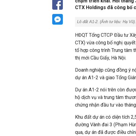
chậm triển khai. Hồi tháng 
CTX Holdings đã công bố c
Lô đất A1-2. (Ảnh tư liệu:
Hạ Vũ
).
HĐQT Tổng CTCP Đầu tư Xây 
CTX) vừa công bố nghị quyết
tổ hợp công trình Trung tâm 
thị mới Cầu Giấy, Hà Nội.
Doanh nghiệp cũng đồng ý nộ
dự án A1-2 và giao Tổng Giá
Dự án A1-2 nói trên còn được
hộ dịch vụ và trung tâm thư
chứng nhận đầu tư vào tháng
Khu đất dự án có diện tích 2,
đường Vành đai 3 (Phạm Hùn
qua, dự án đã được điều chỉn