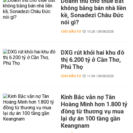
Doanh thu cho thuê đất
không bằng bán nhà liền
kề, Sonadezi Châu Đức
nói gì?
CHỦ ĐẦU TƯ
15:26 | 06/08/2026
DXG rút khỏi hai khu đô
thị 6.200 tỷ ở Cần Thơ,
Phú Thọ
CHỦ ĐẦU TƯ
11:09 | 06/08/2026
Kinh Bắc vẫn nợ Tân
Hoàng Minh hơn 1.800 tỷ
đồng từ thương vụ mua
lại dự án 100 tầng gần
Keangnam