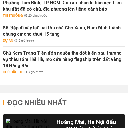
Phường Tam Bình, TP HCM: Cò rao phân lô bán nền trên
khu đất đã có chủ, địa phương lên tiếng cảnh báo
THỊ TRƯỜNG
23 phút trước
Sẽ 'đập đi xây lại' hai tòa nhà Chợ Xanh, Nam Định thành
chung cư cho thuê 15 tầng
DỰ ÁN
2 giờ trước
Chủ Kem Tràng Tiền đón nguồn thu đột biến sau thương
vụ thâu tóm Hải Hà, mở cửa hàng flagship trên đất vàng
18 Hàng Bài
CHỦ ĐẦU TƯ
3 giờ trước
ĐỌC NHIỀU NHẤT
Hoàng Mai, Hà Nội đấu