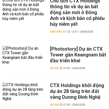
Chủ tịch CTX Holdings
thông tin về dự án bất
động sản mới ở Đông
Anh và kịch bản cổ phiếu
hủy niêm yết
CHỦ ĐẦU TƯ
13:51 | 26/06/2026
[Photostory] Dự án CTX
Tower gần Keangnam bắt
đầu triển khai
DỰ ÁN
07:00 | 26/06/2026
CTX Holdings khởi động
dự án 28 tầng trên đất
vàng Dương Đình Nghệ
DỰ ÁN
07:00 | 25/06/2026