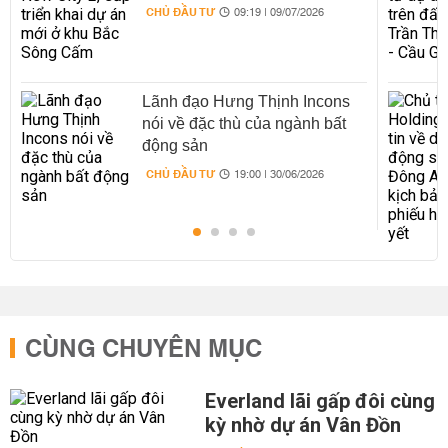
Sông Cấm
CHỦ ĐẦU TƯ
09:19 | 09/07/2026
Lãnh đạo Hưng Thịnh Incons
nói về đặc thù của ngành bất
động sản
CHỦ ĐẦU TƯ
19:00 | 30/06/2026
CÙNG CHUYÊN MỤC
Everland lãi gấp đôi cùng
kỳ nhờ dự án Vân Đồn