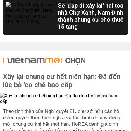
Sẽ 'đập đi xây lại' hai tòa
nhà Chợ Xanh, Nam Định
thành chung cư cho thuê
15 tầng
CHỌN
Xây lại chung cư hết niên hạn: Đã đến
lúc bỏ 'cơ chế bao cấp'
Theo tinh thần của Nghị quyết 21, chủ sở hữu căn hộ
được quyền thực hiện nghĩa vụ tài chính để xây dựng
mới chung cư khi hết thời hạn. HoREA đánh giá định
hướng này sẽ giúp xóa bỏ cơ chế bao cấp và trao quyền