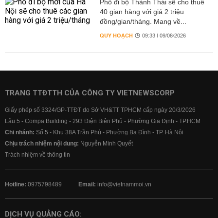
Phố đi bộ Thành Thái sẽ cho thuê
40 gian hàng với giá 2 triệu
đồng/gian/tháng. Mang về...
QUY HOẠCH
09:33 | 09/08/2026
TRANG TTĐTTH CỦA CÔNG TY VIETNEWSCORP
Giấy phép số 3324/GP-TTĐT do Sở VH&TT TPHCM cấp ngày 20/3/2026
Lầu 5 - Compa Building - 293 Điện Biên Phủ - Phường Gia Định - TP.HCM
Chi nhánh:
Số 5 - Khu 38A Trần Phú - Phường Ba Đình - TP. Hà Nội
Chịu trách nhiệm nội dung:
Nguyễn Minh Quyết
Trách nhiệm về thông tin
Hotline:
0975798489
Email:
info@vietnammoi.vn
DỊCH VỤ QUẢNG CÁO: