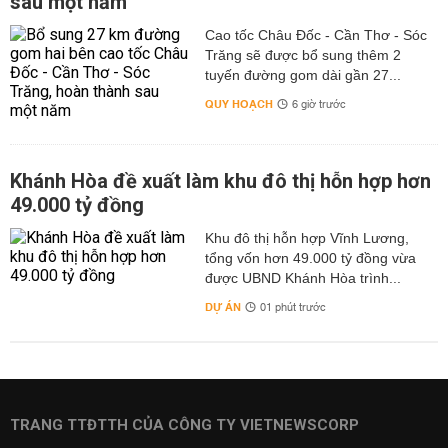
sau một năm
Cao tốc Châu Đốc - Cần Thơ - Sóc
Trăng sẽ được bổ sung thêm 2
tuyến đường gom dài gần 27...
QUY HOẠCH
6 giờ trước
Khánh Hòa đề xuất làm khu đô thị hỗn hợp hơn
49.000 tỷ đồng
Khu đô thị hỗn hợp Vĩnh Lương,
tổng vốn hơn 49.000 tỷ đồng vừa
được UBND Khánh Hòa trình...
DỰ ÁN
01 phút trước
TRANG TTĐTTH CỦA CÔNG TY VIETNEWSCORP