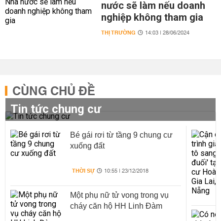
nước sẽ làm nếu doanh
nghiệp không tham gia
THỊ TRƯỜNG
14:03 | 28/06/2024
CÙNG CHỦ ĐỀ
Tin tức chung cư
Bé gái rơi từ tầng 9 chung cư
xuống đất
THỜI SỰ
10:55 | 23/12/2018
Một phụ nữ tử vong trong vụ
cháy căn hộ HH Linh Đàm