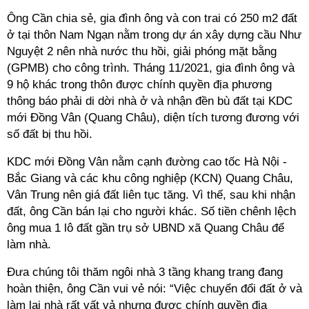
Ông Cần chia sẻ, gia đình ông và con trai có 250 m2 đất
ở tại thôn Nam Ngạn nằm trong dự án xây dựng cầu Như
Nguyệt 2 nên nhà nước thu hồi, giải phóng mặt bằng
(GPMB) cho công trình. Tháng 11/2021, gia đình ông và
9 hộ khác trong thôn được chính quyền địa phương
thông báo phải di dời nhà ở và nhận đền bù đất tại KDC
mới Đồng Vân (Quang Châu), diện tích tương đương với
số đất bị thu hồi.
KDC mới Đồng Vân nằm cạnh đường cao tốc Hà Nội -
Bắc Giang và các khu công nghiệp (KCN) Quang Châu,
Vân Trung nên giá đất liên tục tăng. Vì thế, sau khi nhận
đất, ông Cần bán lại cho người khác. Số tiền chênh lệch
ông mua 1 lô đất gần trụ sở UBND xã Quang Châu để
làm nhà.
Đưa chúng tôi thăm ngôi nhà 3 tầng khang trang đang
hoàn thiện, ông Cần vui vẻ nói: “Việc chuyển đổi đất ở và
làm lại nhà rất vất vả nhưng được chính quyền địa