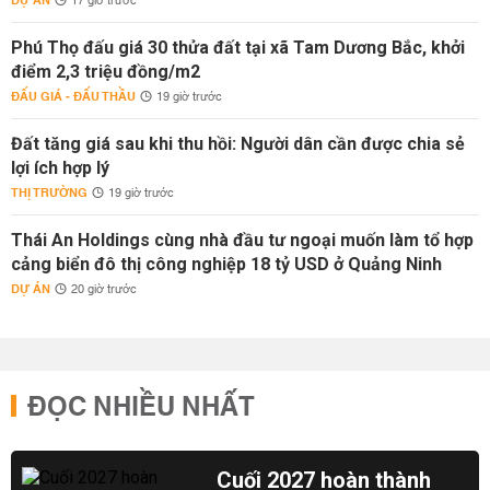
DỰ ÁN
17 giờ trước
Phú Thọ đấu giá 30 thửa đất tại xã Tam Dương Bắc, khởi
điểm 2,3 triệu đồng/m2
ĐẤU GIÁ - ĐẤU THẦU
19 giờ trước
Đất tăng giá sau khi thu hồi: Người dân cần được chia sẻ
lợi ích hợp lý
THỊ TRƯỜNG
19 giờ trước
Thái An Holdings cùng nhà đầu tư ngoại muốn làm tổ hợp
cảng biển đô thị công nghiệp 18 tỷ USD ở Quảng Ninh
DỰ ÁN
20 giờ trước
ĐỌC NHIỀU NHẤT
Cuối 2027 hoàn thành