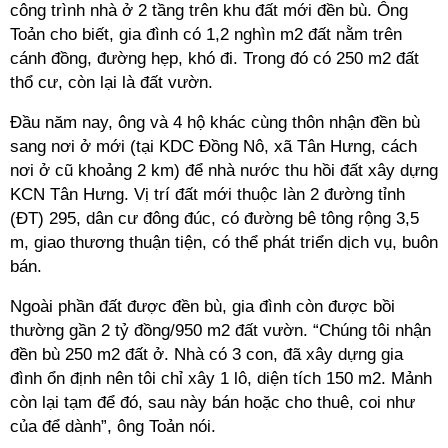
công trình nhà ở 2 tầng trên khu đất mới đền bù. Ông
Toản cho biết, gia đình có 1,2 nghìn m2 đất nằm trên
cánh đồng, đường hẹp, khó đi. Trong đó có 250 m2 đất
thổ cư, còn lại là đất vườn.
Đầu năm nay, ông và 4 hộ khác cùng thôn nhận đền bù
sang nơi ở mới (tại KDC Đồng Nô, xã Tân Hưng, cách
nơi ở cũ khoảng 2 km) để nhà nước thu hồi đất xây dựng
KCN Tân Hưng. Vị trí đất mới thuộc làn 2 đường tỉnh
(ĐT) 295, dân cư đông đúc, có đường bê tông rộng 3,5
m, giao thương thuận tiện, có thể phát triển dịch vụ, buôn
bán.
Ngoài phần đất được đền bù, gia đình còn được bồi
thường gần 2 tỷ đồng/950 m2 đất vườn. “Chúng tôi nhận
đền bù 250 m2 đất ở. Nhà có 3 con, đã xây dựng gia
đình ổn định nên tôi chỉ xây 1 lô, diện tích 150 m2. Mảnh
còn lại tạm để đó, sau này bán hoặc cho thuê, coi như
của để dành”, ông Toản nói.