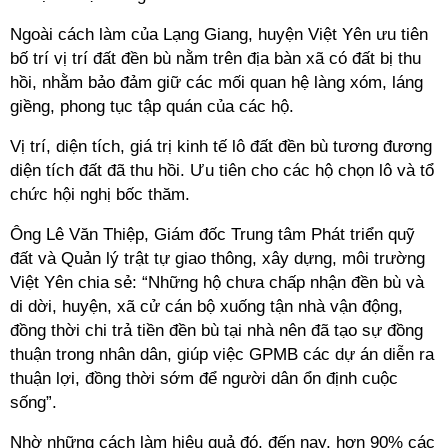
Ngoài cách làm của Lạng Giang, huyện Việt Yên ưu tiên
bố trí vị trí đất đền bù nằm trên địa bàn xã có đất bị thu
hồi, nhằm bảo đảm giữ các mối quan hệ làng xóm, láng
giềng, phong tục tập quán của các hộ.
Vị trí, diện tích, giá trị kinh tế lô đất đền bù tương đương
diện tích đất đã thu hồi. Ưu tiên cho các hộ chọn lô và tổ
chức hội nghị bốc thăm.
Ông Lê Văn Thiệp, Giám đốc Trung tâm Phát triển quỹ
đất và Quản lý trật tự giao thông, xây dựng, môi trường
Việt Yên chia sẻ: “Những hộ chưa chấp nhận đền bù và
di dời, huyện, xã cử cán bộ xuống tận nhà vận động,
đồng thời chi trả tiền đền bù tại nhà nên đã tạo sự đồng
thuận trong nhân dân, giúp việc GPMB các dự án diễn ra
thuận lợi, đồng thời sớm để người dân ổn định cuộc
sống”.
Nhờ những cách làm hiệu quả đó, đến nay, hơn 90% các