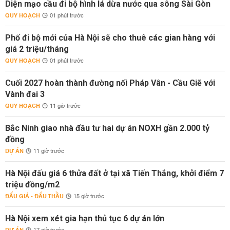
Diện mạo cầu đi bộ hình lá dừa nước qua sông Sài Gòn
QUY HOẠCH
01 phút trước
Phố đi bộ mới của Hà Nội sẽ cho thuê các gian hàng với
giá 2 triệu/tháng
QUY HOẠCH
01 phút trước
Cuối 2027 hoàn thành đường nối Pháp Vân - Cầu Giẽ với
Vành đai 3
QUY HOẠCH
11 giờ trước
Bắc Ninh giao nhà đầu tư hai dự án NOXH gần 2.000 tỷ
đồng
DỰ ÁN
11 giờ trước
Hà Nội đấu giá 6 thửa đất ở tại xã Tiến Thắng, khởi điểm 7
triệu đồng/m2
ĐẤU GIÁ - ĐẤU THẦU
15 giờ trước
Hà Nội xem xét gia hạn thủ tục 6 dự án lớn