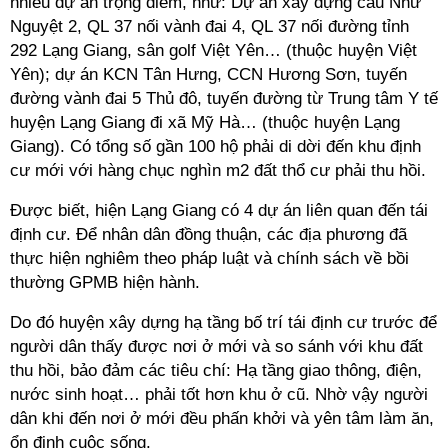
nhiều dự án trọng điểm, như: Dự án xây dựng cầu Như
Nguyệt 2, QL 37 nối vành đai 4, QL 37 nối đường tỉnh
292 Lạng Giang, sân golf Việt Yên… (thuộc huyện Việt
Yên); dự án KCN Tân Hưng, CCN Hương Sơn, tuyến
đường vành đai 5 Thủ đô, tuyến đường từ Trung tâm Y tế
huyện Lạng Giang đi xã Mỹ Hà… (thuộc huyện Lạng
Giang). Có tổng số gần 100 hộ phải di dời đến khu định
cư mới với hàng chục nghìn m2 đất thổ cư phải thu hồi.
Được biết, hiện Lạng Giang có 4 dự án liên quan đến tái
định cư. Để nhân dân đồng thuận, các địa phương đã
thực hiện nghiêm theo pháp luật và chính sách về bồi
thường GPMB hiện hành.
Do đó huyện xây dựng hạ tầng bố trí tái định cư trước để
người dân thấy được nơi ở mới và so sánh với khu đất
thu hồi, bảo đảm các tiêu chí: Hạ tầng giao thông, điện,
nước sinh hoạt… phải tốt hơn khu ở cũ. Nhờ vậy người
dân khi đến nơi ở mới đều phấn khởi và yên tâm làm ăn,
ổn định cuộc sống.