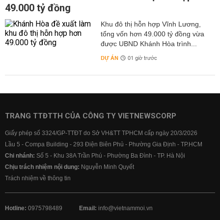
49.000 tỷ đồng
Khu đô thị hỗn hợp Vĩnh Lương,
tổng vốn hơn 49.000 tỷ đồng vừa
được UBND Khánh Hòa trình...
DỰ ÁN
01 giờ trước
TRANG TTĐTTH CỦA CÔNG TY VIETNEWSCORP
Giấy phép số 3324/GP-TTĐT do Sở VH&TT TPHCM cấp ngày 20/3/2026
Lầu 5 - Compa Building - 293 Điện Biên Phủ - Phường Gia Định - TP.HCM
Chi nhánh:
Số 5 - Khu 38A Trần Phú - Phường Ba Đình - TP. Hà Nội
Chịu trách nhiệm nội dung:
Nguyễn Minh Quyết
Trách nhiệm về thông tin
Hotline:
0975798489
Email:
info@vietnammoi.vn