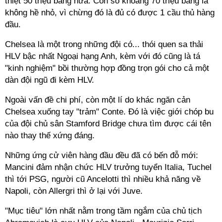
thiệt 50 triệu bảng nữa. Con số khoảng 70 triệu bảng là
không hề nhỏ, vì chừng đó là đủ có được 1 cầu thủ hàng
đầu.
Chelsea là một trong những đội có... thói quen sa thải
HLV bậc nhất Ngoại hạng Anh, kèm với đó cũng là tá
"kinh nghiệm" bồi thường hợp đồng trọn gói cho cả một
dàn đội ngũ đi kèm HLV.
Ngoài vấn đề chi phí, còn một lí do khác ngăn cản
Chelsea xuống tay "trảm" Conte. Đó là việc giới chóp bu
của đội chủ sân Stamford Bridge chưa tìm được cái tên
nào thay thế xứng đáng.
Những ứng cử viên hàng đầu đều đã có bến đỗ mới:
Mancini đảm nhận chức HLV trưởng tuyển Italia, Tuchel
thì tới PSG, người cũ Ancelotti thì nhiều khả năng về
Napoli, còn Allergri thì ở lại với Juve.
"Mục tiêu" lớn nhất nằm trong tầm ngắm của chủ tịch