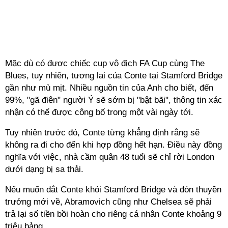
Mặc dù có được chiếc cup vô địch FA Cup cùng The
Blues, tuy nhiên, tương lai của Conte tại Stamford Bridge
gần như mù mịt. Nhiều nguồn tin của Anh cho biết, đến
99%, "gã điên" người Ý sẽ sớm bị "bật bãi", thông tin xác
nhận có thể được công bố trong một vài ngày tới.
Tuy nhiên trước đó, Conte từng khẳng định rằng sẽ
không ra đi cho đến khi hợp đồng hết hạn. Điều này đồng
nghĩa với việc, nhà cầm quân 48 tuổi sẽ chỉ rời London
dưới dạng bị sa thải.
Nếu muốn dắt Conte khỏi Stamford Bridge và đón thuyền
trưởng mới về, Abramovich cũng như Chelsea sẽ phải
trả lại số tiền bồi hoàn cho riêng cá nhân Conte khoảng 9
triệu bảng.