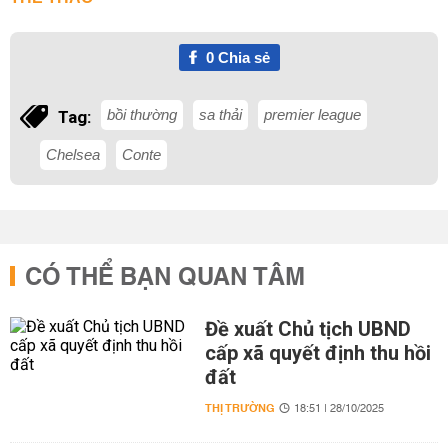
0
Chia sẻ
bồi thường
sa thải
premier league
Tag:
Chelsea
Conte
CÓ THỂ BẠN QUAN TÂM
Đề xuất Chủ tịch UBND
cấp xã quyết định thu hồi
đất
THỊ TRƯỜNG
18:51 | 28/10/2025