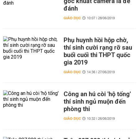
góc khuất camera là để
đánh
GIÁO DỤC
10:07 | 28/06/2019
Phụ huynh hồi hộp chờ,
thí sinh cười rạng rỡ sau
buổi cuối thi THPT quốc
gia 2019
GIÁO DỤC
14:36 | 27/06/2019
Công an hú còi 'hộ tống'
thí sinh ngủ muộn đến
phòng thi
GIÁO DỤC
10:32 | 26/06/2019