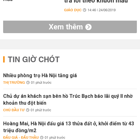
trả lời theo khuôn mẫu'
GIÁO DỤC
14:46 | 24/06/2019
Xem thêm
TIN GIỜ CHÓT
Nhiều phòng trọ Hà Nội tăng giá
THỊ TRƯỜNG
01 phút trước
Chủ dự án khách sạn bên hồ Trúc Bạch báo lãi quý II nhờ
khoản thu đột biến
CHỦ ĐẦU TƯ
01 phút trước
Hoàng Mai, Hà Nội đấu giá 13 thửa đất ở, khởi điểm từ 43
triệu đồng/m2
ĐẤU GIÁ - ĐẤU THẦU
01 phút trước