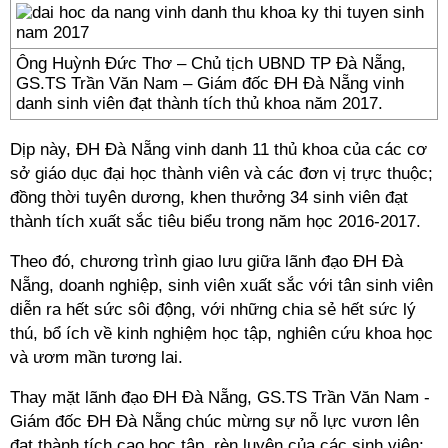
Ông Huỳnh Đức Thơ – Chủ tịch UBND TP Đà Nẵng,
GS.TS Trần Văn Nam – Giám đốc ĐH Đà Nẵng vinh
danh sinh viên đạt thành tích thủ khoa năm 2017.
Dịp này, ĐH Đà Nẵng vinh danh 11 thủ khoa của các cơ
sở giáo dục đại học thành viên và các đơn vị trực thuộc;
đồng thời tuyên dương, khen thưởng 34 sinh viên đạt
thành tích xuất sắc tiêu biểu trong năm học 2016-2017.
Theo đó, chương trình giao lưu giữa lãnh đạo ĐH Đà
Nẵng, doanh nghiệp, sinh viên xuất sắc với tân sinh viên
diễn ra hết sức sôi động, với những chia sẻ hết sức lý
thú, bổ ích về kinh nghiệm học tập, nghiên cứu khoa học
và ươm mần tương lai.
Thay mặt lãnh đạo ĐH Đà Nẵng, GS.TS Trần Văn Nam -
Giám đốc ĐH Đà Nẵng chúc mừng sự nỗ lực vươn lên
đạt thành tích cao học tập, rèn luyện của các sinh viên;