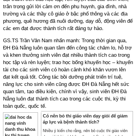
trân trọng gửi lời cảm ơn đến phụ huynh, gia đình, nhà
trường và các thầy cô giáo ở bậc phổ thông và các địa
phương, quê hương đã nuôi dưỡng, dạy dỗ, động viên để
các em đạt được thành tích rất đáng tự hào.
GS.TS Trần Văn Nam nhấn mạnh: Trong thời gian qua,
ĐH Đà Nẵng luôn quan tâm đến công tác chăm lo, hỗ trợ
và khen thưởng sinh viên đạt nhiều thành tích cao trong
học tập và rèn luyện; trao học bổng khuyến học – khuyến
tài cho các sinh viên có hoàn cảnh khó khăn vươn lên
đạt kết quả tốt. Công tác bồi dưỡng phát triển trí tuệ,
năng lực cho sinh viên cũng được ĐH Đà Nẵng hết sức
quan tâm, tạo điều kiện, chính vì vậy, sinh viên ĐH Đà
Nẵng luôn đạt thành tích cao trong các cuộc thi, kỳ thi
toàn quốc, quốc tế.
Có nên bỏ thi giáo viên dạy giỏi để giảm
áp lực và bệnh thành tích?
Nhiều ý kiến cho rằng, nên bỏ cuộc thi giáo viên