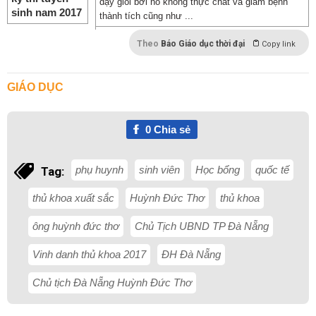
dạy giỏi bởi nó không thực chất và giảm bệnh
thành tích cũng như ...
Theo
Báo Giáo dục thời đại
Copy link
GIÁO DỤC
0
Chia sẻ
phụ huynh
sinh viên
Học bổng
quốc tế
Tag:
thủ khoa xuất sắc
Huỳnh Đức Thơ
thủ khoa
ông huỳnh đức thơ
Chủ Tịch UBND TP Đà Nẵng
Vinh danh thủ khoa 2017
ĐH Đà Nẵng
Chủ tịch Đà Nẵng Huỳnh Đức Thơ