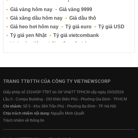
Giá vàng hôm nay
Giá vàng 9999
Giá xăng dầu hôm nay
Giá dầu thô
Giá heo hơi hôm nay
Tỷ giá euro
Tỷ giá USD
Tỷ giá yen Nhật
Tỷ giá vietcombank
Lịch cúp điện
Lãi suất ngân hàng
Lãi suất tiết kiệm
Lãi suất tiền gửi
Lãi suất ngân hàng Agribank
Lãi suất ngân hàng Sacombank
Lãi suất ngân hàng BIDV
TRANG TTĐTTH CỦA CÔNG TY VIETNEWSCORP
Lãi suất ngân hàng Vietinbank
Giấy phép số 3324/GP-TTĐT do Sở VH&TT TPHCM cấp ngày 20/3/2026
Lãi suất ngân hàng Vietcombank
Lầu 5 - Compa Building - 293 Điện Biên Phủ - Phường Gia Định - TP.HCM
Chi nhánh:
Số 5 - Khu 38A Trần Phú - Phường Ba Đình - TP. Hà Nội
Chịu trách nhiệm nội dung:
Nguyễn Minh Quyết
Trách nhiệm về thông tin