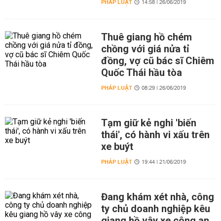
PHÁP LUẬT
14:58 | 26/06/2019
Thuê giang hồ chém
chồng với giá nửa tỉ
đồng, vợ cũ bác sĩ Chiêm
Quốc Thái hầu tòa
PHÁP LUẬT
08:29 | 26/06/2019
Tạm giữ kẻ nghi 'biến
thái', có hành vi xấu trên
xe buýt
PHÁP LUẬT
19:44 | 21/06/2019
Đang khám xét nhà, công
ty chủ doanh nghiệp kêu
giang hồ vây xe công an