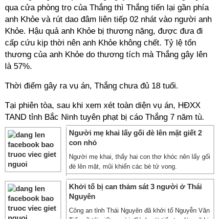
qua cửa phòng trọ của Thắng thì Thắng tiến lại gần phía
anh Khỏe và rút dao đâm liên tiếp 02 nhát vào người anh
Khỏe. Hậu quả anh Khỏe bị thương nặng, được đưa đi
cấp cứu kịp thời nên anh Khỏe không chết. Tỷ lệ tổn
thương của anh Khỏe do thương tích mà Thắng gây lên
là 57%.
Thời điểm gây ra vụ án, Thắng chưa đủ 18 tuổi.
Tại phiên tòa, sau khi xem xét toàn diện vụ án, HĐXX
TAND tỉnh Bắc Ninh tuyên phạt bị cáo Thắng 7 năm tù.
Người mẹ khai lấy gối đè lên mặt giết 2
con nhỏ
Người mẹ khai, thấy hai con thơ khóc nên lấy gối
đè lên mặt, mũi khiến các bé tử vong.
Khởi tố bị can thảm sát 3 người ở Thái
Nguyên
Công an tỉnh Thái Nguyên đã khởi tố Nguyễn Văn