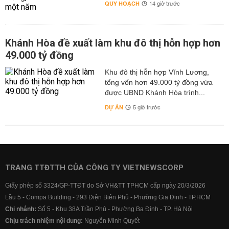
QUY HOẠCH
14 giờ trước
Khánh Hòa đề xuất làm khu đô thị hỗn hợp hơn
49.000 tỷ đồng
Khu đô thị hỗn hợp Vĩnh Lương,
tổng vốn hơn 49.000 tỷ đồng vừa
được UBND Khánh Hòa trình...
DỰ ÁN
5 giờ trước
TRANG TTĐTTH CỦA CÔNG TY VIETNEWSCORP
Giấy phép số 3324/GP-TTĐT do Sở VH&TT TPHCM cấp ngày 20/3/2026
Lầu 5 - Compa Building - 293 Điện Biên Phủ - Phường Gia Định - TP.HCM
Chi nhánh:
Số 5 - Khu 38A Trần Phú - Phường Ba Đình - TP. Hà Nội
Chịu trách nhiệm nội dung:
Nguyễn Minh Quyết