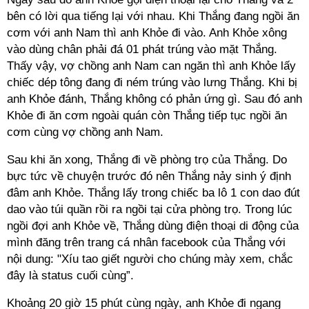
bên có lời qua tiếng lại với nhau. Khi Thắng đang ngồi ăn
cơm với anh Nam thì anh Khỏe đi vào. Anh Khỏe xông
vào dùng chân phải đá 01 phát trúng vào mặt Thắng.
Thấy vậy, vợ chồng anh Nam can ngăn thì anh Khỏe lấy
chiếc dép tông đang đi ném trúng vào lưng Thắng. Khi bị
anh Khỏe đánh, Thắng không có phản ứng gì. Sau đó anh
Khỏe đi ăn cơm ngoài quán còn Thắng tiếp tục ngồi ăn
cơm cùng vợ chồng anh Nam.
Sau khi ăn xong, Thắng đi về phòng trọ của Thắng. Do
bực tức về chuyện trước đó nên Thắng nảy sinh ý định
đâm anh Khỏe. Thắng lấy trong chiếc ba lô 1 con dao đút
dao vào túi quần rồi ra ngồi tại cửa phòng trọ. Trong lúc
ngồi đợi anh Khỏe về, Thắng dùng điện thoại di động của
mình đăng trên trang cá nhân facebook của Thắng với
nội dung: "Xíu tao giết người cho chúng mày xem, chắc
đây là status cuối cùng”.
Khoảng 20 giờ 15 phút cùng ngày, anh Khỏe đi ngang