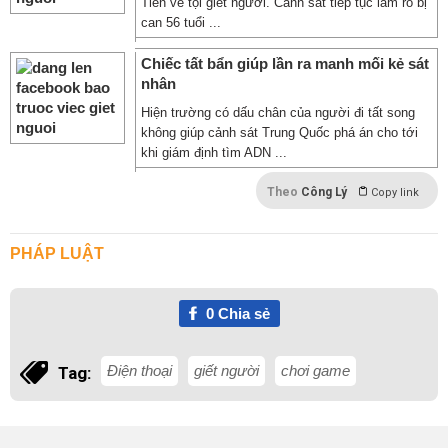
Tiến về tội giết người. Cảnh sát tiếp tục làm rõ bị
can 56 tuổi ...
Chiếc tất bẩn giúp lần ra manh mối kẻ sát
nhân
Hiện trường có dấu chân của người đi tất song
không giúp cảnh sát Trung Quốc phá án cho tới
khi giám định tìm ADN ...
Theo
Công Lý
Copy link
PHÁP LUẬT
0
Chia sẻ
Điện thoại
giết người
chơi game
Tag: