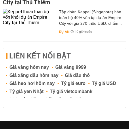
City tại Thủ Thiêm
Tập đoàn Keppel (Singapore) bán
toàn bộ 40% vốn tại dự án Empire
City với giá 270 triệu USD, chấm...
DỰ ÁN
10 giờ trước
LIÊN KẾT NỔI BẬT
Giá vàng hôm nay
Giá vàng 9999
Giá xăng dầu hôm nay
Giá dầu thô
Giá heo hơi hôm nay
Tỷ giá euro
Tỷ giá USD
Tỷ giá yen Nhật
Tỷ giá vietcombank
Lịch cúp điện
Lãi suất ngân hàng
Lãi suất tiết kiệm
Lãi suất tiền gửi
Lãi suất ngân hàng Agribank
Lãi suất ngân hàng Sacombank