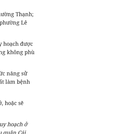
Thường Thạnh;
 phường Lê
uy hoạch được
ụng không phù
ức năng sử
đất làm bệnh
, hoặc sẽ
quy hoạch ở
u quận Cái