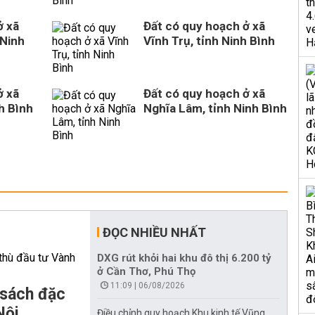
ở xã
Đất có quy hoạch ở xã
 Ninh
Vĩnh Trụ, tỉnh Ninh Bình
ở xã
Đất có quy hoạch ở xã
h Bình
Nghĩa Lâm, tỉnh Ninh Bình
ĐỌC NHIỀU NHẤT
DXG rút khỏi hai khu đô thị 6.200 tỷ
ở Cần Thơ, Phú Thọ
11:09 | 06/08/2026
 sách đặc
Nội
Điều chỉnh quy hoạch Khu kinh tế Vũng