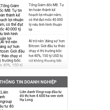
Tổng Giám đốc MB: Tự
tin hoàn thành kế
hoạch lợi nhuận năm,
có thể đạt mốc 40.000
tỷ nếu tình hình thuận
lợi
AI trở nên 'đáng sợ' hơn
Bitcoin: Giới đầu tư tháo
chạy vì thị trường bốc
hơi 40%, 150 tỷ USD bị
rút không thương tiếc
Doanh nghiệp duy nhất
sản xuất vàng mã trên
THÔNG TIN DOANH NGHIỆP
sàn báo lãi tăng 64%,
không vay một đồng
Liên danh Vingroup đầu tư
nào từ ngân hàng
đô thị hơn 4.600 ha ven vịnh
Hạ Long
Con gái tỷ phú Phạm
Nhật Vượng lần đầu