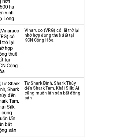
tham gia vào hệ sinh
thái Vingroup
Hơn 227.000 tài khoản
Vinaruco (VRG) có lãi trở lại
gia nhập thị trường
nhờ hợp đồng thuê đất tại
chứng khoán trong
KCN Cộng Hòa
tháng 7 biến động
Bamboo Capital và
BCG Land bị hủy tư
cách công ty đại chúng
Từ Shark Bình, Shark Thủy
đến Shark Tam, Khải Silk: Ai
cũng muốn lấn sân bất động
Thị trường thường
sản
‘phất lên’ trong tháng 8,
nhóm ngành nào có
tiềm năng dẫn sóng?