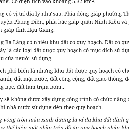
ăng. Có diện tích vào khoảng 5,32 km².
g có vị trí địa lý như sau: Phía đông giáp phường 
 huyện Phong Điền; phía bắc giáp quận Ninh Kiều và
m giáp tỉnh Hậu Giang.
g Ba Láng có nhiều khu đất có quy hoạch. Đất có q
ây là các loại đất được quy hoạch có mục đích sử d
ầu của người sử dụng.
ạch phổ biến là những khu đất được quy hoạch có ch
xanh, đất mặt nước, đất công cộng, đất giao thông, 
ờng học, đất làm trạm bơm…
ày sẽ không được xây dựng công trình có chức năng ở
khi nhà nước sử dụng đến theo quy hoạch.
g vòng tròn màu xanh dương là ví dụ khu đất dính 
ng
thể hiện một phần trên
đồ án quy hoạch phân kh