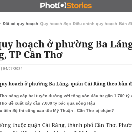
N
CHỦ ĐẦU TƯ
ĐẤU GIÁ - ĐẤU THẦU
KINH DOANH
ở
Đất có quy hoạch
Quy hoạch đẹp
Điều chỉnh quy hoạch
Bản đ
quy hoạch ở phường Ba Láng
g, TP Cần Thơ
 | 04/07/2024
 quy hoạch ở phường Ba Láng, quận Cái Răng theo bản đ
Thơ nâng cấp hai tuyến đường với tổng vốn đầu tư gần 1.700 tỷ
Thơ đề xuất xây cầu 7.000 tỷ bắc qua sông Hậu
ao tiến độ thi công cao tốc Mỹ Thuận - Cần Thơ bị chậm?
ường thuộc quận Cái Răng, thành phố Cần Thơ. Phư