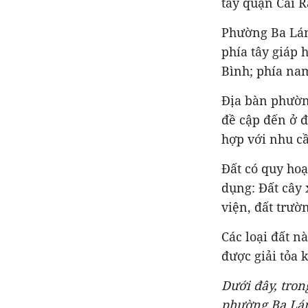
tây quận Cái R
Phường Ba Lán
phía tây giáp
Bình; phía na
Địa bàn phườn
đề cập đến ở đ
hợp với nhu c
Đất có quy ho
dụng: Đất cây 
viện, đất trư
Các loại đất n
được giải tỏa 
Dưới đây, tron
phường
Ba Lá