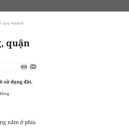
ồ quy hoạch
, quận
ồ sử dụng đất.
 đồng
ờng nằm ở phía