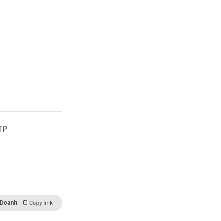
TP
 Doanh
Copy link