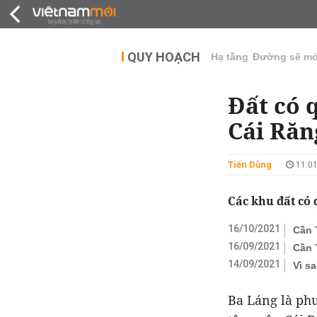
QUY HOẠCH
THỊ TRƯỜNG
DỰ Á
QUY HOẠCH
Hạ tầng
Đường sẽ m
Đất có 
Cái Răn
Tiến Dũng
11:01
Các khu đất có
16/10/2021
Cần 
16/09/2021
Cần 
14/09/2021
Vì s
Ba Láng là ph