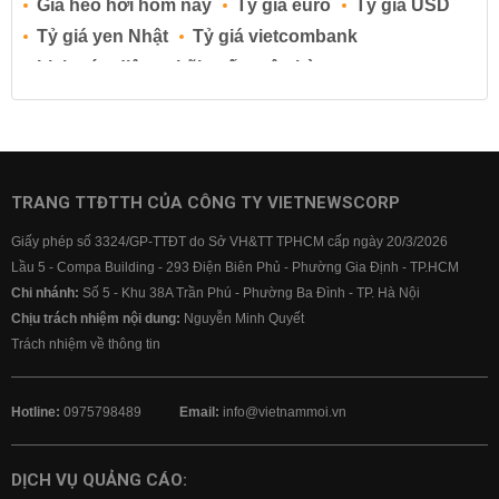
Giá heo hơi hôm nay
Tỷ giá euro
Tỷ giá USD
Tỷ giá yen Nhật
Tỷ giá vietcombank
Lịch cúp điện
Lãi suất ngân hàng
Lãi suất tiết kiệm
Lãi suất tiền gửi
Lãi suất ngân hàng Agribank
Lãi suất ngân hàng Sacombank
Lãi suất ngân hàng BIDV
TRANG TTĐTTH CỦA CÔNG TY VIETNEWSCORP
Lãi suất ngân hàng Vietinbank
Giấy phép số 3324/GP-TTĐT do Sở VH&TT TPHCM cấp ngày 20/3/2026
Lãi suất ngân hàng Vietcombank
Lầu 5 - Compa Building - 293 Điện Biên Phủ - Phường Gia Định - TP.HCM
Chi nhánh:
Số 5 - Khu 38A Trần Phú - Phường Ba Đình - TP. Hà Nội
Chịu trách nhiệm nội dung:
Nguyễn Minh Quyết
Trách nhiệm về thông tin
Hotline:
0975798489
Email:
info@vietnammoi.vn
DỊCH VỤ QUẢNG CÁO: