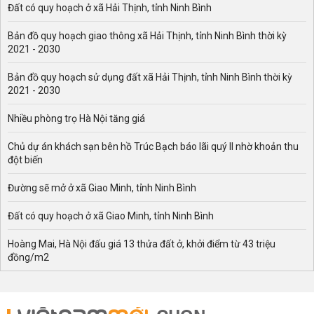
cung cấp những thông tin đáng chú ý sau đây:
Đất có quy hoạch ở xã Hải Thịnh, tỉnh Ninh Bình
- Các khu đất có quy hoạch ở tỉnh Phú Yên theo bản đồ
Bản đồ quy hoạch giao thông xã Hải Thịnh, tỉnh Ninh Bình thời kỳ
sử dụng đất.
2021 - 2030
- Hình ảnh bản đồ quy hoạch sử dụng đất của tỉnh Phú
Bản đồ quy hoạch sử dụng đất xã Hải Thịnh, tỉnh Ninh Bình thời kỳ
Yên.
2021 - 2030
- Hình ảnh khu đất dính quy hoạch của tỉnh Phú Yên thể
Nhiều phòng trọ Hà Nội tăng giá
hiện bản đồ trên ứng dụng Thông tin quy hoạch xây dựng
do Sở Xây dựng tỉnh Phú Yên cung cấp.
Chủ dự án khách sạn bên hồ Trúc Bạch báo lãi quý II nhờ khoản thu
Trên địa bàn tỉnh Phú Yên hiện có nhiều khu đất có quy
đột biến
hoạch. Đất có quy hoạch được đề cập đến ở đây chủ
Đường sẽ mở ở xã Giao Minh, tỉnh Ninh Bình
yếu là các loại đất được quy hoạch có mục đích sử dụng
không phù hợp với nhu cầu của người sử dụng.
Đất có quy hoạch ở xã Giao Minh, tỉnh Ninh Bình
Đất có quy hoạch phổ biến là những khu đất được quy
hoạch có chức năng sử dụng: Đất cây xanh, đất mặt
Hoàng Mai, Hà Nội đấu giá 13 thửa đất ở, khởi điểm từ 43 triệu
đồng/m2
nước, đất công cộng, đất giao thông, đất làm bệnh viện,
đất trường học, đất làm trạm bơm...
Các loại đất này sẽ không được xây dựng công trình có
chức năng ở, hoặc sẽ được giải tỏa khi nhà nước sử