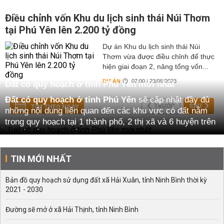
Điều chỉnh vốn Khu du lịch sinh thái Núi Thơm
tại Phú Yên lên 2.200 tỷ đồng
Dự án Khu du lịch sinh thái Núi
Thơm vừa được điều chỉnh để thực
hiện giai đoạn 2, nâng tổng vốn...
DỰ ÁN
07:00 | 23/05/2023
Đất có quy hoạch ở tỉnh Phú Yên mới nhất
Đất có quy hoạch ở tỉnh Phú Yên
sẽ cập nhật đầy đủ
TRƯỚC
SAU
TÌM THEO NGÀY
những nội dung liên quan đến các khu vực có đất nằm
trong quy hoạch tại 1 thành phố, 2 thị xã và 6 huyện trên
địa bàn tỉnh. Cụ thể:
Gồm, 6 huyện là: Đất có quy hoạch ở huyện Đồng Xuân,
TIN MỚI NHẤT
Phú Hòa, Sơn Hòa, Sông Hinh, Tây Hòa, Tuy An.
Tại 2 thị xã: Đất có quy hoạch ở thị xã Đông Hòa, Sông
Bản đồ quy hoạch sử dụng đất xã Hải Xuân, tỉnh Ninh Bình thời kỳ
Cầu.
2021 - 2030
Tại 1 thành phố: Đất có quy hoạch ở thành phố Tuy Hòa.
Đường sẽ mở ở xã Hải Thịnh, tỉnh Ninh Bình
Bên cạnh đó,
đất có quy hoạch ở tỉnh Phú Yên
cũng sẽ