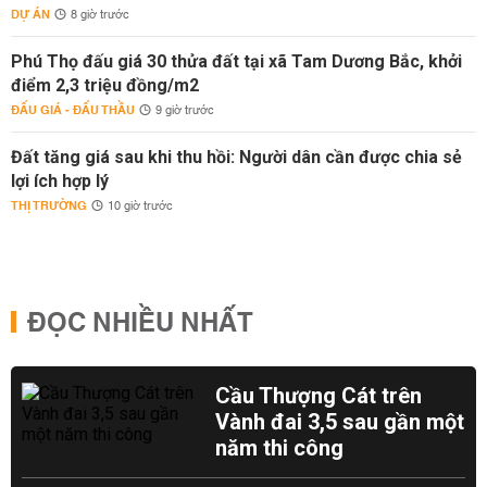
DỰ ÁN
8 giờ trước
Phú Thọ đấu giá 30 thửa đất tại xã Tam Dương Bắc, khởi
điểm 2,3 triệu đồng/m2
ĐẤU GIÁ - ĐẤU THẦU
9 giờ trước
Đất tăng giá sau khi thu hồi: Người dân cần được chia sẻ
lợi ích hợp lý
THỊ TRƯỜNG
10 giờ trước
ĐỌC NHIỀU NHẤT
Cầu Thượng Cát trên
Vành đai 3,5 sau gần một
năm thi công