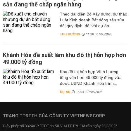
sản đang thế chấp ngân hàng
Theo đại diện Bộ Xây dựng, dự thảo
Luật Kinh doanh Bất động sản sửa
đổi quy định, đối với dự án...
THỊ TRƯỜNG
11:26 | 07/08/2026
Khánh Hòa đề xuất làm khu đô thị hỗn hợp hơn
49.000 tỷ đồng
Khu đô thị hỗn hợp Vĩnh Lương,
tổng vốn hơn 49.000 tỷ đồng vừa
được UBND Khánh Hòa trình...
DỰ ÁN
15:04 | 07/08/2026
TRANG TTĐTTH CỦA CÔNG TY VIETNEWSCORP
Giấy phép số 3324/GP-TTĐT do Sở VH&TT TPHCM cấp ngày 20/3/2026