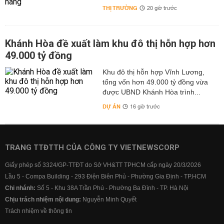
THỊ TRƯỜNG
20 giờ trước
Khánh Hòa đề xuất làm khu đô thị hỗn hợp hơn
49.000 tỷ đồng
Khu đô thị hỗn hợp Vĩnh Lương,
tổng vốn hơn 49.000 tỷ đồng vừa
được UBND Khánh Hòa trình...
DỰ ÁN
16 giờ trước
TRANG TTĐTTH CỦA CÔNG TY VIETNEWSCORP
Giấy phép số 3324/GP-TTĐT do Sở VH&TT TPHCM cấp ngày 20/3/2026
Lầu 5 - Compa Building - 293 Điện Biên Phủ - Phường Gia Định - TP.HCM
Chi nhánh:
Số 5 - Khu 38A Trần Phú - Phường Ba Đình - TP. Hà Nội
Chịu trách nhiệm nội dung:
Nguyễn Minh Quyết
Trách nhiệm về thông tin