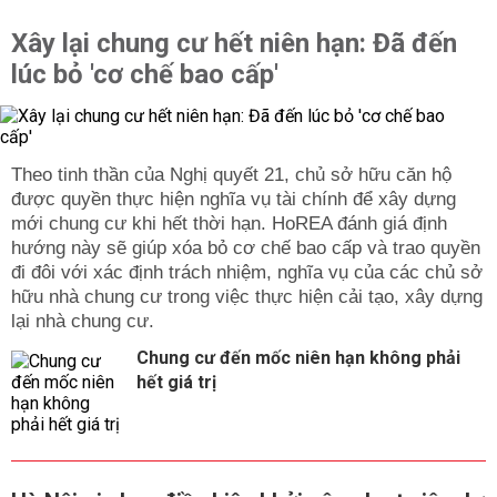
thực hiện việc giao đất, thu hồi đất theo quy định của
Pháp luật.
Xây lại chung cư hết niên hạn: Đã đến
- Giúp UBND khu vực đưa ra những giải pháp tối ưu cho
lúc bỏ 'cơ chế bao cấp'
các chiến lược phát triển kinh tế, xã hội phù hợp với
tiềm năng đất đai.
- Hạn chế sự chồng chéo và chuyển đổi mục đích tùy
Theo tinh thần của Nghị quyết 21, chủ sở hữu căn hộ
tiện trong quản lý sử dụng đất đai.
được quyền thực hiện nghĩa vụ tài chính để xây dựng
- Góp phần tạo lập sự ổn định, sự minh bạch, công bằng
mới chung cư khi hết thời hạn. HoREA đánh giá định
xã hội trong hoạt động giao đất, cho thuê đất, đảm bảo
hướng này sẽ giúp xóa bỏ cơ chế bao cấp và trao quyền
lợi ích của Nhà nước và lợi ích của người sử dụng đất.
đi đôi với xác định trách nhiệm, nghĩa vụ của các chủ sở
hữu nhà chung cư trong việc thực hiện cải tạo, xây dựng
lại nhà chung cư.
Chung cư đến mốc niên hạn không phải
hết giá trị