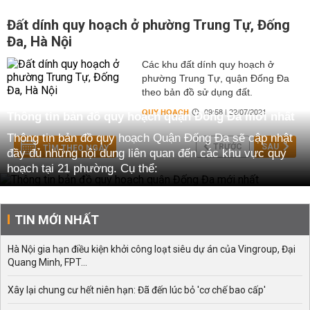
Đất dính quy hoạch ở phường Trung Tự, Đống
Đa, Hà Nội
Các khu đất dính quy hoạch ở
phường Trung Tự, quận Đống Đa
theo bản đồ sử dụng đất.
QUY HOẠCH
09:58 | 22/07/2021
Thông tin bản đồ quy hoạch quận Đống Đa mới nhất
Thông tin bản đồ quy hoạch Quận Đống Đa sẽ cập nhật
TRƯỚC
SAU
TÌM THEO NGÀY
đầy đủ những nội dung liên quan đến các khu vực quy
hoạch tại 21 phường. Cụ thể:
Gồm, 21 phường: Bản đồ quy hoạch ở phường Cát Linh,
Hàng Bột, Khâm Thiên, Khương Thượng, Kim Liên, Láng
TIN MỚI NHẤT
Hạ, Láng Thượng, Nam Đồng, Ngã Tư Sở, Ô Chợ Dừa,
Phương Liên, Phương Mai, Quang Trung, Quốc Tử
Hà Nội gia hạn điều kiện khởi công loạt siêu dự án của Vingroup, Đại
Giám, Thịnh Quang, Thổ Quan, Trung Liệt, Trung Phụng,
Quang Minh, FPT...
Trung Tự, Văn Chương, Văn Miếu.
Bên cạnh đó, bản đồ quy hoạch Quận Đống Đa cũng sẽ
Xây lại chung cư hết niên hạn: Đã đến lúc bỏ 'cơ chế bao cấp'
cung cấp những thông tin đáng chú ý sau đây: