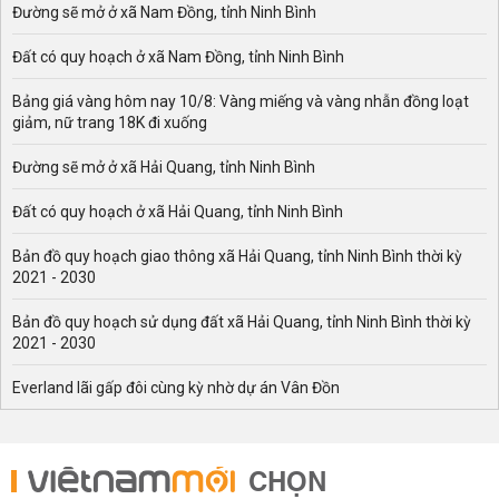
Đường sẽ mở ở xã Nam Đồng, tỉnh Ninh Bình
- Thông tin quy hoạch đất gồm có vị trí, diện tích, thời
gian sử dụng khu đất theo quy hoạch ở các phường trên
Đất có quy hoạch ở xã Nam Đồng, tỉnh Ninh Bình
địa bàn Quận Đống Đa.
Bảng giá vàng hôm nay 10/8: Vàng miếng và vàng nhẫn đồng loạt
- Sơ đồ khu đất nằm trong diện quy hoạch.
giảm, nữ trang 18K đi xuống
- Hình ảnh mô tả khu đất quy hoạch.
Đường sẽ mở ở xã Hải Quang, tỉnh Ninh Bình
- Thông tin quy hoạch giao thông vê vị trí các tuyến
đường.
Đất có quy hoạch ở xã Hải Quang, tỉnh Ninh Bình
Mục đích chính của “bản đồ quy hoạch Quận Đống Đa”
Bản đồ quy hoạch giao thông xã Hải Quang, tỉnh Ninh Bình thời kỳ
Mục tiêu chính của việc quy hoạch Quận Đống Đa là:
2021 - 2030
- Giúp người dân nhận biết được các dự án giao thông
Bản đồ quy hoạch sử dụng đất xã Hải Quang, tỉnh Ninh Bình thời kỳ
nào sẽ được triển khai trên địa bàn như: Đường giao
2021 - 2030
thông, cầu vượt, độ rộng các tuyến đường,...
Everland lãi gấp đôi cùng kỳ nhờ dự án Vân Đồn
- Tạo ra tính thiết thực, tính khả thi cho quy hoạch. Quy
hoạch ngày càng phù hợp với các điều kiện kinh tế xã
hội.
CHỌN
- Làm căn cứ để lập kế hoạch sử dụng đất đai hàng năm,