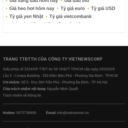
Giá xăng dầu hôm nay
Giá dầu thô
Giá heo hơi hôm nay
Tỷ giá euro
Tỷ giá USD
Tỷ giá yen Nhật
Tỷ giá vietcombank
Lịch cúp điện
Lãi suất ngân hàng
Lãi suất tiết kiệm
Lãi suất tiền gửi
Lãi suất ngân hàng Agribank
Lãi suất ngân hàng Sacombank
Lãi suất ngân hàng BIDV
TRANG TTĐTTH CỦA CÔNG TY VIETNEWSCORP
Lãi suất ngân hàng Vietinbank
Giấy phép số 3324/GP-TTĐT do Sở VH&TT TPHCM cấp ngày 20/3/2026
Lãi suất ngân hàng Vietcombank
Lầu 5 - Compa Building - 293 Điện Biên Phủ - Phường Gia Định - TP.HCM
Chi nhánh:
Số 5 - Khu 38A Trần Phú - Phường Ba Đình - TP. Hà Nội
Chịu trách nhiệm nội dung:
Nguyễn Minh Quyết
Trách nhiệm về thông tin
Hotline:
0975798489
Email:
info@vietnammoi.vn