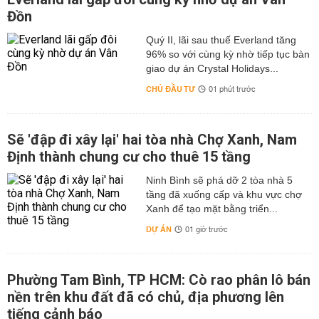
Đồn
Quý II, lãi sau thuế Everland tăng
96% so với cùng kỳ nhờ tiếp tục bàn
giao dự án Crystal Holidays...
CHỦ ĐẦU TƯ
01 phút trước
Sẽ 'đập đi xây lại' hai tòa nhà Chợ Xanh, Nam
Định thành chung cư cho thuê 15 tầng
Ninh Bình sẽ phá dỡ 2 tòa nhà 5
tầng đã xuống cấp và khu vực chợ
Xanh để tạo mặt bằng triển...
DỰ ÁN
01 giờ trước
Phường Tam Bình, TP HCM: Cò rao phân lô bán
nền trên khu đất đã có chủ, địa phương lên
tiếng cảnh báo