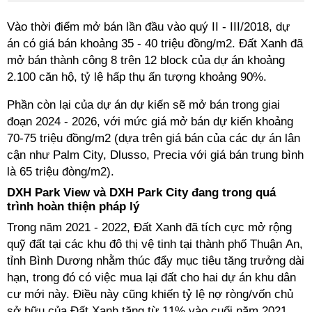
Vào thời điểm mở bán lần đầu vào quý II - III/2018, dự
án có giá bán khoảng 35 - 40 triệu đồng/m2. Đất Xanh đã
mở bán thành công 8 trên 12 block của dự án khoảng
2.100 căn hộ, tỷ lệ hấp thụ ấn tượng khoảng 90%.
Phần còn lại của dự án dự kiến sẽ mở bán trong giai
đoạn 2024 - 2026, với mức giá mở bán dự kiến khoảng
70-75 triệu đồng/m2 (dựa trên giá bán của các dự án lân
cận như Palm City, Dlusso, Precia với giá bán trung bình
là 65 triệu đòng/m2).
DXH Park View và DXH Park City đang trong quá
trình hoàn thiện pháp lý
Trong năm 2021 - 2022, Đất Xanh đã tích cực mở rộng
quỹ đất tại các khu đô thị vệ tinh tại thành phố Thuận An,
tỉnh Bình Dương nhằm thúc đẩy mục tiêu tăng trưởng dài
hạn, trong đó có việc mua lại đất cho hai dự án khu dân
cư mới này. Điều này cũng khiến tỷ lệ nợ ròng/vốn chủ
sở hữu của Đất Xanh tăng từ 11% vào cuối năm 2021