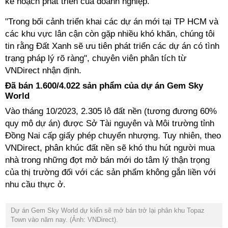
kế hoạch phát triển của doanh nghiệp.
"Trong bối cảnh triển khai các dự án mới tại TP HCM và
các khu vực lân cận còn gặp nhiều khó khăn, chúng tôi
tin rằng Đất Xanh sẽ ưu tiên phát triển các dự án có tình
trạng pháp lý rõ ràng", chuyên viên phân tích từ
VNDirect nhận định.
Đã bán 1.600/4.022 sản phẩm của dự án Gem Sky
World
Vào tháng 10/2023, 2.305 lô đất nền (tương đương 60%
quy mô dự án) được Sở Tài nguyên và Môi trường tỉnh
Đồng Nai cấp giấy phép chuyển nhượng. Tuy nhiên, theo
VNDirect, phân khúc đất nền sẽ khó thu hút người mua
nhà trong những đợt mở bán mới do tâm lý thận trọng
của thị trường đối với các sản phẩm không gắn liền với
nhu cầu thực ở.
Dự án Gem Sky World dự kiến sẽ mở bán trở lại phân khu Topaz
Town vào năm nay. (Ảnh: VNDirect).