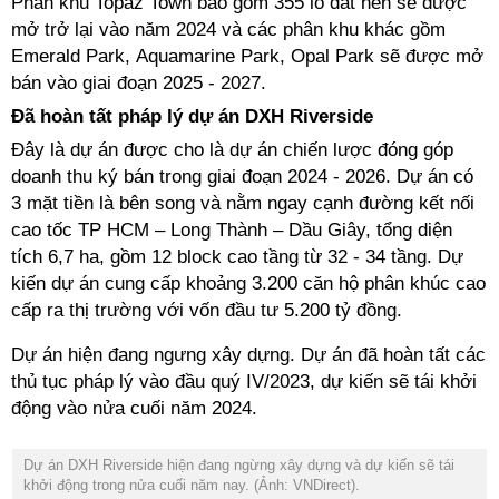
Phân khu Topaz Town bao gồm 355 lô đất nền sẽ được
mở trở lại vào năm 2024 và các phân khu khác gồm
Emerald Park, Aquamarine Park, Opal Park sẽ được mở
bán vào giai đoạn 2025 - 2027.
Đã hoàn tất pháp lý dự án DXH Riverside
Đây là dự án được cho là dự án chiến lược đóng góp
doanh thu ký bán trong giai đoạn 2024 - 2026. Dự án có
3 mặt tiền là bên song và nằm ngay cạnh đường kết nối
cao tốc TP HCM – Long Thành – Dầu Giây, tổng diện
tích 6,7 ha, gồm 12 block cao tầng từ 32 - 34 tầng. Dự
kiến dự án cung cấp khoảng 3.200 căn hộ phân khúc cao
cấp ra thị trường với vốn đầu tư 5.200 tỷ đồng.
Dự án hiện đang ngưng xây dựng. Dự án đã hoàn tất các
thủ tục pháp lý vào đầu quý IV/2023, dự kiến sẽ tái khởi
động vào nửa cuối năm 2024.
Dự án DXH Riverside hiện đang ngừng xây dựng và dự kiến sẽ tái
khởi động trong nửa cuối năm nay. (Ảnh: VNDirect).