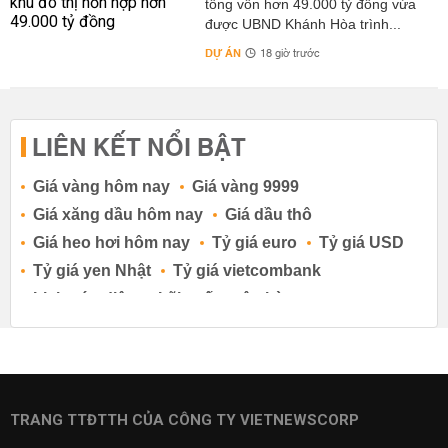
tổng vốn hơn 49.000 tỷ đồng vừa
được UBND Khánh Hòa trình...
DỰ ÁN
18 giờ trước
LIÊN KẾT NỔI BẬT
Giá vàng hôm nay
Giá vàng 9999
Giá xăng dầu hôm nay
Giá dầu thô
Giá heo hơi hôm nay
Tỷ giá euro
Tỷ giá USD
Tỷ giá yen Nhật
Tỷ giá vietcombank
Lịch cúp điện
Lãi suất ngân hàng
Lãi suất tiết kiệm
Lãi suất tiền gửi
Lãi suất ngân hàng Agribank
Lãi suất ngân hàng Sacombank
Lãi suất ngân hàng BIDV
TRANG TTĐTTH CỦA CÔNG TY VIETNEWSCORP
Lãi suất ngân hàng Vietinbank