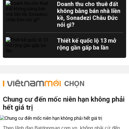
Doanh thu cho thuê đất
không bằng bán nhà liền
kề, Sonadezi Châu Đức
nói gì?
Thiết kế quốc lộ 13 mở
rộng gần gấp ba lần
CHỌN
Chung cư đến mốc niên hạn không phải
hết giá trị
Theo lãnh đạo Batdongsan.com.vn, không phải cứ đến