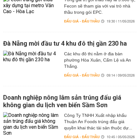
Fecon sẽ tham gia với vai trò nhà
thầu trong gói EPC.
ĐẤU GIÁ - ĐẤU THẦU
19:30 | 11/05/2026
Đà Nẵng mời đầu tư 4 khu đô thị gần 230 ha
Các khu đô thị nằm ở địa bàn
phường Hòa Xuân, Cẩm Lệ và An
Thắng.
ĐẤU GIÁ - ĐẤU THẦU
09:14 | 09/05/2026
Doanh nghiệp nông lâm sản trúng đấu giá
không gian du lịch ven biển Sầm Sơn
Công Ty TNHH Xuất nhập khẩu
Thuận An Foods trúng đấu giá
quyền khai thác tài sản thuộc dự...
ĐẤU GIÁ - ĐẤU THẦU
10:45 | 05/05/2026