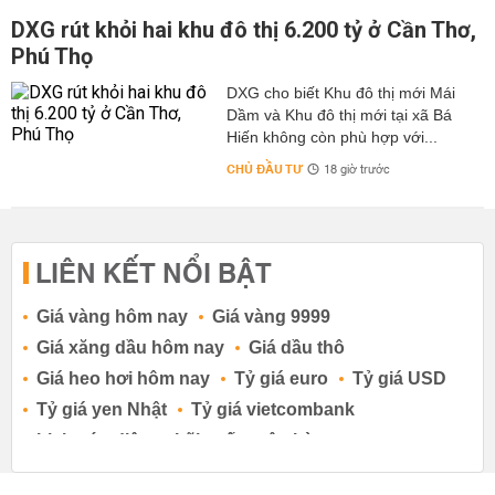
DXG rút khỏi hai khu đô thị 6.200 tỷ ở Cần Thơ,
Phú Thọ
DXG cho biết Khu đô thị mới Mái
Dầm và Khu đô thị mới tại xã Bá
Hiến không còn phù hợp với...
CHỦ ĐẦU TƯ
18 giờ trước
LIÊN KẾT NỔI BẬT
Giá vàng hôm nay
Giá vàng 9999
Giá xăng dầu hôm nay
Giá dầu thô
Giá heo hơi hôm nay
Tỷ giá euro
Tỷ giá USD
Tỷ giá yen Nhật
Tỷ giá vietcombank
Lịch cúp điện
Lãi suất ngân hàng
Lãi suất tiết kiệm
Lãi suất tiền gửi