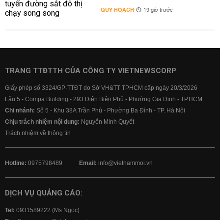
QUY HOẠCH
19 giờ trước
TRANG TTĐTTH CỦA CÔNG TY VIETNEWSCORP
Giấy phép số 3324/GP-TTĐT do Sở VH&TT TPHCM cấp ngày 20/3/2026
Lầu 5 - Compa Building - 293 Điện Biên Phủ - Phường Gia Định - TP.HCM
Chi nhánh:
Số 5 - Khu 38A Trần Phú - Phường Ba Đình - TP. Hà Nội
Chịu trách nhiệm nội dung:
Nguyễn Minh Quyết
Trách nhiệm về thông tin
Hotline:
0975798489
Email:
info@vietnammoi.vn
DỊCH VỤ QUẢNG CÁO:
Tel:
0931589222 (Ms Ngọc)