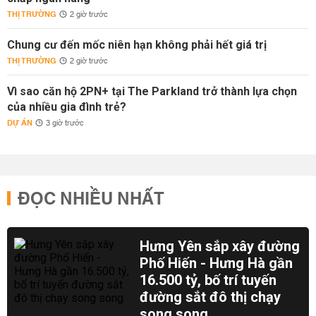
THỊ TRƯỜNG
2 giờ trước
Chung cư đến mốc niên hạn không phải hết giá trị
THỊ TRƯỜNG
2 giờ trước
Vì sao căn hộ 2PN+ tại The Parkland trở thành lựa chọn
của nhiều gia đình trẻ?
DỰ ÁN
3 giờ trước
ĐỌC NHIỀU NHẤT
Hưng Yên sắp xây đường
Phố Hiến - Hưng Hà gần
16.500 tỷ, bố trí tuyến
đường sắt đô thị chạy
song song