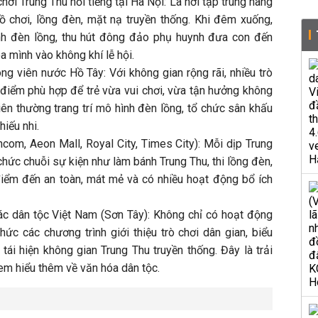
ơi Trung Thu nổi tiếng tại Hà Nội: Là nơi tập trung hàng
 chơi, lồng đèn, mặt nạ truyền thống. Khi đêm xuống,
h đèn lồng, thu hút đông đảo phụ huynh đưa con đến
a mình vào không khí lễ hội.
g viên nước Hồ Tây: Với không gian rộng rãi, nhiều trò
ịa điểm phù hợp để trẻ vừa vui chơi, vừa tận hưởng không
iên thường trang trí mô hình đèn lồng, tổ chức sân khấu
hiếu nhi.
com, Aeon Mall, Royal City, Times City): Mỗi dịp Trung
hức chuỗi sự kiện như làm bánh Trung Thu, thi lồng đèn,
 điểm đến an toàn, mát mẻ và có nhiều hoạt động bổ ích
ác dân tộc Việt Nam (Sơn Tây): Không chỉ có hoạt động
chức các chương trình giới thiệu trò chơi dân gian, biểu
 tái hiện không gian Trung Thu truyền thống. Đây là trải
em hiểu thêm về văn hóa dân tộc.