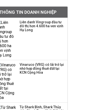
khoản
THÔNG TIN DOANH NGHIỆP
Quy hoạch 4 khu lấn
biển ở Phú Quốc
Liên danh Vingroup đầu tư
đô thị hơn 4.600 ha ven vịnh
Hạ Long
Một thương hiệu thời
trang Việt đóng cửa
sau 5 năm hoạt động,
thanh lý toàn bộ cửa
hàng
Vinaruco (VRG) có lãi trở lại
nhờ hợp đồng thuê đất tại
Dự án Sheraton Phú
KCN Cộng Hòa
Quốc bị buộc chấm dứt
hoạt động
Công ty 100 tỷ của
Huấn Hoa Hồng bỗng
Từ Shark Bình, Shark Thủy
dưng ‘biến mất’, một