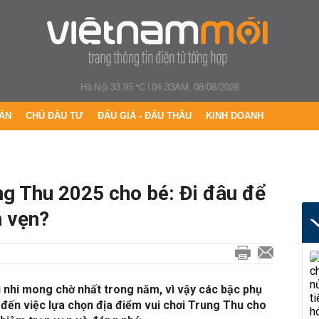
Hà Nội 33.95 °C
|
04:33AM, 08/08/2026
ÁN
CHỦ ĐẦU TƯ
ĐẤU GIÁ - ĐẤU THẦU
KINH DOANH
ng Thu 2025 cho bé: Đi đâu để
n vẹn?
u nhi mong chờ nhất trong năm, vì vậy các bậc phụ
đến việc lựa chọn địa điểm vui chơi Trung Thu cho