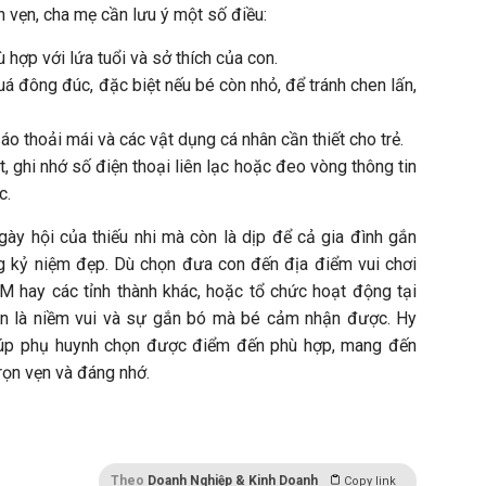
 vẹn, cha mẹ cần lưu ý một số điều:
 hợp với lứa tuổi và sở thích của con.
uá đông đúc, đặc biệt nếu bé còn nhỏ, để tránh chen lấn,
o thoải mái và các vật dụng cá nhân cần thiết cho trẻ.
, ghi nhớ số điện thoại liên lạc hoặc đeo vòng thông tin
c.
gày hội của thiếu nhi mà còn là dịp để cả gia đình gắn
g kỷ niệm đẹp. Dù chọn đưa con đến địa điểm vui chơi
M hay các tỉnh thành khác, hoặc tổ chức hoạt động tại
vẫn là niềm vui và sự gắn bó mà bé cảm nhận được. Hy
iúp phụ huynh chọn được điểm đến phù hợp, mang đến
rọn vẹn và đáng nhớ.
Theo
Doanh Nghiệp & Kinh Doanh
Copy link