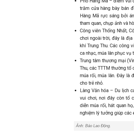
Phố Hàng Mã – điểm vui ch
trăm cửa hàng bày bán đồ
Hàng Mã rực sáng bởi án
tham quan, chụp ảnh và hò
Công viên Thống Nhất, Côn
chơi ngoài trời, đây là đ
khí Trung Thu. Các công v
ca nhạc, múa lân phục vụ t
Trung tâm thương mại (Vin
Thu, các TTTM thường tổ c
múa rối, múa lân. Đây là
cho trẻ nhỏ.
Làng Văn hóa – Du lịch c
vui chơi, nơi đây còn tổ 
diễn múa rối, hát quan họ,
nghiệm lý tưởng giúp các 
Ảnh:
Báo Lao Động.