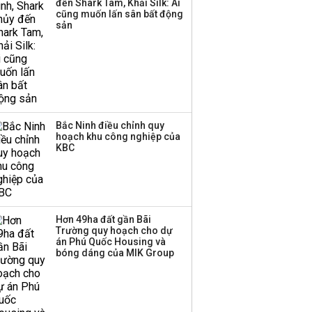
đến Shark Tam, Khải Silk: Ai
công ty khác đã giải thể
cũng muốn lấn sân bất động
sản
Bắc Ninh điều chỉnh quy
hoạch khu công nghiệp của
KBC
Hơn 49ha đất gần Bãi
Trường quy hoạch cho dự
án Phú Quốc Housing và
bóng dáng của MIK Group