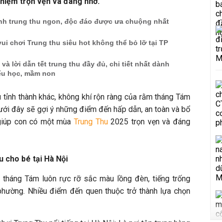
hiệm trọn vẹn và đáng nhớ.
ánh trung thu ngon, độc đáo được ưa chuộng nhất
vui chơi Trung thu siêu hot không thể bỏ lỡ tại TP
và lời dẫn tết trung thu đầy đủ, chi tiết nhất dành
iểu học, mầm non
 tỉnh thành khác, không khí rộn ràng của rằm tháng Tám
 dưới đây sẽ gợi ý những điểm đến hấp dẫn, an toàn và bổ
 giúp con có một mùa
Trung Thu
2025 trọn vẹn và đáng
u cho bé tại Hà Nội
tháng Tám luôn rực rỡ sắc màu lồng đèn, tiếng trống
phường. Nhiều điểm đến quen thuộc trở thành lựa chọn