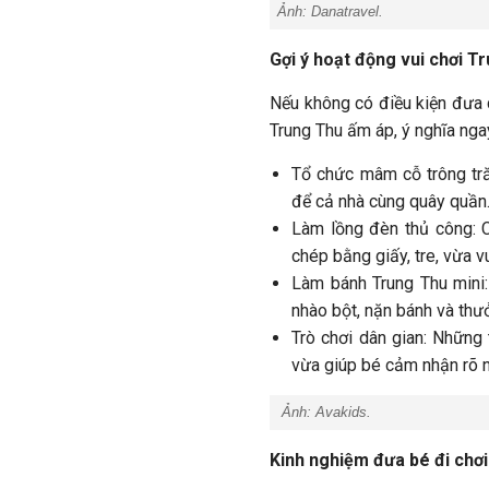
Ảnh:
Danatravel.
Gợi ý hoạt động vui chơi T
Nếu không có điều kiện đưa 
Trung Thu ấm áp, ý nghĩa ngay
Tổ chức mâm cỗ trông tră
để cả nhà cùng quây quần
Làm lồng đèn thủ công: 
chép bằng giấy, tre, vừa vu
Làm bánh Trung Thu mini:
nhào bột, nặn bánh và thư
Trò chơi dân gian: Những 
vừa giúp bé cảm nhận rõ n
Ảnh:
Avakids.
Kinh nghiệm đưa bé đi chơ