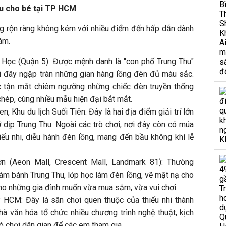
hu cho bé tại TP HCM
g rộn ràng không kém với nhiều điểm đến hấp dẫn dành
ám.
Học (Quận 5): Được mệnh danh là "con phố Trung Thu"
nơi đây ngập tràn những gian hàng lồng đèn đủ màu sắc.
c tận mắt chiêm ngưỡng những chiếc đèn truyền thống
hép, cùng nhiều mẫu hiện đại bắt mắt.
 Khu du lịch Suối Tiên: Đây là hai địa điểm giải trí lớn
 dịp Trung Thu. Ngoài các trò chơi, nơi đây còn có múa
hiếu nhi, diễu hành đèn lồng, mang đến bầu không khí lễ
n (Aeon Mall, Crescent Mall, Landmark 81): Thường
àm bánh Trung Thu, lớp học làm đèn lồng, vẽ mặt nạ cho
cho những gia đình muốn vừa mua sắm, vừa vui chơi.
 HCM: Đây là sân chơi quen thuộc của thiếu nhi thành
hà văn hóa tổ chức nhiều chương trình nghệ thuật, kịch
trò chơi dân gian để các em tham gia.