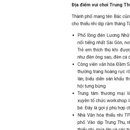
Địa điểm vui chơi Trung T
Thành phố mang tên Bác cũn
cho thiếu nhi dịp rằm tháng T
Phố lồng đèn Lương Nhữ 
nổi tiếng nhất Sài Gòn, 
Trẻ em thích thú khi đượ
như đèn ông sao, đèn cá c
Công viên văn hóa Đầm Sen,
thường trang hoàng rực rỡ
lân, biểu diễn sân khấu t
hội tưng bừng.
Trung tâm thương mại lớ
xuyên tổ chức workshop l
bé. Đây là gợi ý phù hợp 
Nhà Văn hóa thiếu nhi TP
phố. Vào dịp Trung Thu, n
thiếu nhi, múa lân và các 