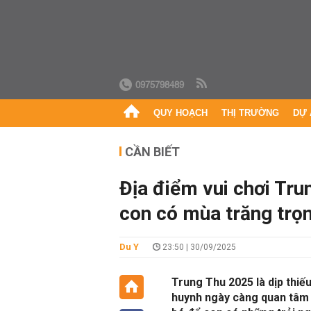
0975798489
QUY HOẠCH
THỊ TRƯỜNG
DỰ 
CẦN BIẾT
Địa điểm vui chơi Tru
con có mùa trăng trọ
Du Y
23:50 | 30/09/2025
Trung Thu 2025 là dịp thiế
huynh ngày càng quan tâm 