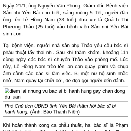
Ngày 21/1, ông Nguyễn Văn Phong, Giám đốc Bệnh viện
Sản nhi Yên Bái cho biết, sáng mùng 5 Tết, người đàn
ông tên Lê Hồng Nam (33 tuổi) đưa vợ là Quách Thị
Phương Thảo (25 tuổi) vào bệnh viện Sản nhi Yên Bái
sinh con.
Tại bệnh viện, người nhà sản phụ Thảo yêu cầu bác sĩ
phẫu thuật lấy thai nhi. Sau khi thăm khám, khoảng 11h
cùng ngày các bác sĩ chuyển Thảo vào phòng mổ. Lúc
này, Lê Hồng Nam trèo lên lan can quay phim và chụp
ảnh cảnh các bác sĩ làm việc. Bị một nữ hộ sinh nhắc
nhở, Nam quay lại chửi bới, đe dọa gọi người đến đánh.
Phó Chủ tịch UBND tỉnh Yên Bái thăm hỏi bác sĩ bị
hành hung.
(Ảnh: Báo Thanh Niên)
Khi hoàn thành xong ca phẫu thuật, hai bác sĩ là Phạm