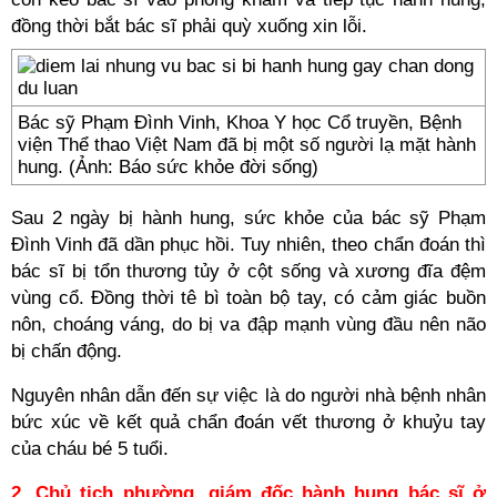
đồng thời bắt bác sĩ phải quỳ xuống xin lỗi.
Bác sỹ Phạm Đình Vinh, Khoa Y học Cổ truyền, Bệnh
viện Thể thao Việt Nam đã bị một số người lạ mặt hành
hung. (Ảnh: Báo sức khỏe đời sống)
Sau 2 ngày bị hành hung, sức khỏe của bác sỹ Phạm
Đình Vinh đã dần phục hồi. Tuy nhiên, theo chẩn đoán thì
bác sĩ bị tổn thương tủy ở cột sống và xương đĩa đệm
vùng cổ. Đồng thời tê bì toàn bộ tay, có cảm giác buồn
nôn, choáng váng, do bị va đập mạnh vùng đầu nên não
bị chấn động.
Nguyên nhân dẫn đến sự việc là do người nhà bệnh nhân
bức xúc về kết quả chẩn đoán vết thương ở khuỷu tay
của cháu bé 5 tuổi.
2. Chủ tịch phường, giám đốc hành hung bác sĩ ở