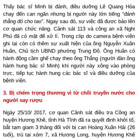
Thấy bác sĩ Minh bị đánh, điều dưỡng Lê Quang Hòa
chạy đến can ngăn nhưng bị người này lớn tiếng
“đánh
thằng đó cho tao”
. Ngay sau đó, sự việc đã được báo lên
cơ quan chức năng. Cảnh sát 113 và công an xã Nghi
Phú đã có mặt để xử lí. Trong clip do camera bệnh viện
ghi lại còn có thêm sự xuất hiện của ông Nguyễn Xuân
Huân, Chủ tịch UBND phường Trung Đô. Ông Huân có
hành động cầm ghế chạy theo ông Thắng (người đàn ông
hành hung bác sĩ Minh) khi người này xông vào phòng
trực, tiếp tục hành hung các bác sĩ và điều dưỡng của
bệnh viện.
3. Bị chém trọng thương vì từ chối truyền nước cho
người say rượu
Ngày 25/10/ 2017, cơ quan Cảnh sát điều tra Công an
huyện Hương Khê, tỉnh Hà Tĩnh đã ra quyết định khởi tố,
bắt tạm giam 3 tháng đối với bị can Hoàng Xuân Hải (26
tuổi), trú tại xóm 7, xã Hương Long, huyện Hương Khê