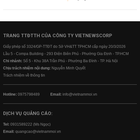
TRANG TTĐTTH CỦA CÔNG TY VIETNEWSCORP
Giấy phép số 3324/GP-TTĐT do Sở VH&TT TPHCM cấp ngày 20/3/2026
Lầu 5 - Compa Building - 293 Điện Biên Phủ - Phường Gia Định - TP.HCM
Chi nhánh:
Số 5 - Khu 38A Trần Phú - Phường Ba Đình - TP. Hà Nội
Chịu trách nhiệm nội dung:
Nguyễn Minh Quyết
Trách nhiệm về thông tin
Hotline:
0975798489
Email:
info@vietnammoi.vn
DỊCH VỤ QUẢNG CÁO:
Tel:
0931589222 (Ms Ngọc)
Email:
quangcao@vietnammoi.vn