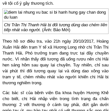
về tội cố ý gây thương tích.
Chị Trần Thị Thanh Hải bị đối tượng dùng dao chém liên
tiếp nhát vào người.
(Ảnh: Báo Mới)
Theo hồ sơ điều tra, vào 21h ngày 20/10/2017, Hoàng
Xuân Hải đến trạm Y tế xã Hương Long nhờ chị Trần Thị
Thanh Hải, Phó trưởng trạm đang trực tại đây chuyền
nước. Vì nhận thấy đối tượng đã uống rượu nên chị Hải
hẹn sáng hôm sau quay lại chuyền. Tuy nhiên, chỉ sau
vài phút thì đối tượng quay lại và dùng dao xông vào
trạm y tế, chém nhiều nhát vào người khiến chị Hải bị
thương nghiêm trọng.
Các bác sĩ của bệnh viện Đa khoa huyện Hương Khê
cho biết, chị Hải nhập viện trong tình trạng đa chấn
thương: 2 vết thương ở cánh tay phải, đứt gân dưới
ngón tay út, mu bàn tay phải có vết thương sắc gọn dài