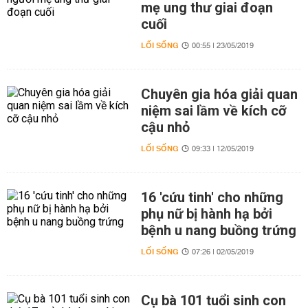
mẹ ung thư giai đoạn
cuối
LỐI SỐNG
00:55 | 23/05/2019
Chuyên gia hóa giải quan
niệm sai lầm về kích cỡ
cậu nhỏ
LỐI SỐNG
09:33 | 12/05/2019
16 'cứu tinh' cho những
phụ nữ bị hành hạ bởi
bệnh u nang buồng trứng
LỐI SỐNG
07:26 | 02/05/2019
Cụ bà 101 tuổi sinh con