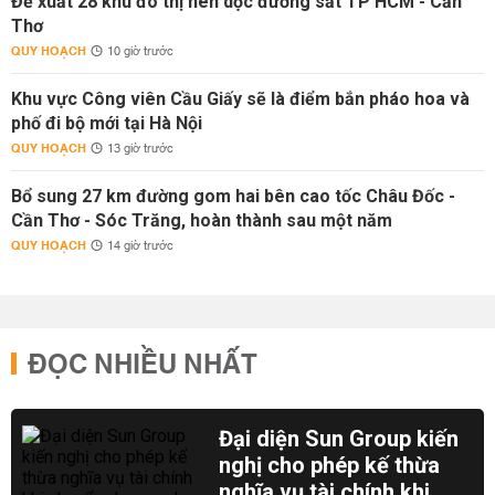
Đề xuất 28 khu đô thị nén dọc đường sắt TP HCM - Cần
Thơ
QUY HOẠCH
10 giờ trước
Khu vực Công viên Cầu Giấy sẽ là điểm bắn pháo hoa và
phố đi bộ mới tại Hà Nội
QUY HOẠCH
13 giờ trước
Bổ sung 27 km đường gom hai bên cao tốc Châu Đốc -
Cần Thơ - Sóc Trăng, hoàn thành sau một năm
QUY HOẠCH
14 giờ trước
ĐỌC NHIỀU NHẤT
Đại diện Sun Group kiến
nghị cho phép kế thừa
nghĩa vụ tài chính khi