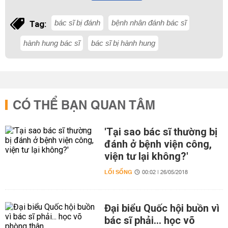
bác sĩ bị đánh
bệnh nhân đánh bác sĩ
Tag:
hành hung bác sĩ
bác sĩ bị hành hung
CÓ THỂ BẠN QUAN TÂM
'Tại sao bác sĩ thường bị
đánh ở bệnh viện công,
viện tư lại không?'
LỐI SỐNG
00:02 | 26/05/2018
Đại biểu Quốc hội buồn vì
bác sĩ phải... học võ