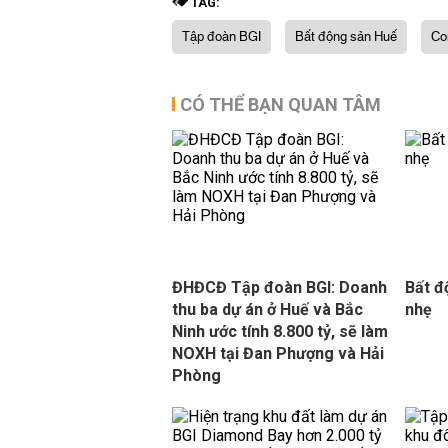
TAG:
Tập đoàn BGI
Bất động sản Huế
Co
CÓ THỂ BẠN QUAN TÂM
ĐHĐCĐ Tập đoàn BGI: Doanh
Bất đ
thu ba dự án ở Huế và Bắc
nhẹ
Ninh ước tính 8.800 tỷ, sẽ làm
NOXH tại Đan Phượng và Hải
Phòng