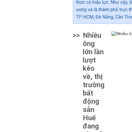
thức có hiệu lực. Như vậy, 
ương và là thành phố trực 
TP HCM, Đà Nẵng, Cần Thơ 
>>
Nhiều
ông
lớn lần
lượt
kéo
về, thị
trường
bất
động
sản
Huế
đang