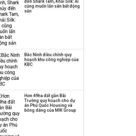
đến Shark Tam, Khải Silk: Ai
Sacombank phát hành
cũng muốn lấn sân bất động
ba đợt trái phiếu thu về
sản
hơn 3.600 tỷ, lãi suất
trả lên tới 10%/năm
Bắc Ninh điều chỉnh quy
hoạch khu công nghiệp của
KBC
Hơn 49ha đất gần Bãi
Trường quy hoạch cho dự
án Phú Quốc Housing và
bóng dáng của MIK Group