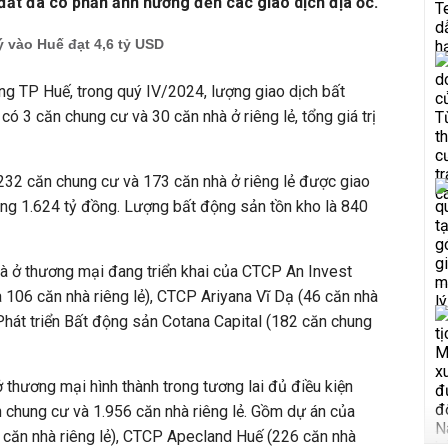
 đất đã có phần ảnh hưởng đến các giao dịch địa ốc.
 vào Huế đạt 4,6 tỷ USD
g TP Huế, trong quý IV/2024, lượng giao dịch bất
ó 3 căn chung cư và 30 căn nhà ở riêng lẻ, tổng giá trị
232 căn chung cư và 173 căn nhà ở riêng lẻ được giao
hoảng 1.624 tỷ đồng. Lượng bất động sản tồn kho là 840
à ở thương mại đang triển khai
của CTCP An Invest
106 căn nhà riêng lẻ), CTCP Ariyana Vĩ Dạ (46 căn nhà
Phát triển Bất động sản Cotana Capital (182 căn chung
 thương mại hình thành trong tương lai đủ điều kiện
 chung cư và 1.956 căn nhà riêng lẻ. Gồm dự án của
ăn nhà riêng lẻ), CTCP Apecland Huế (226 căn nhà