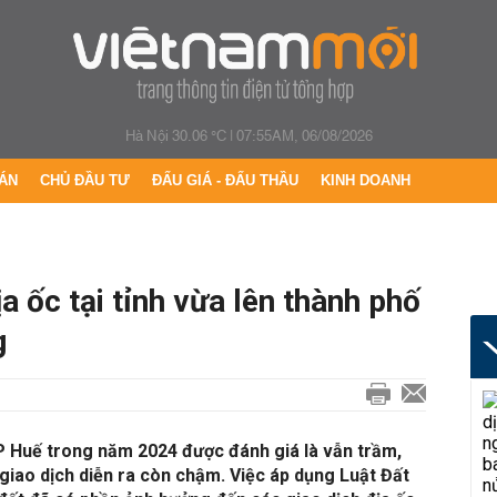
Hà Nội 30.06 °C
|
07:55AM, 06/08/2026
ÁN
CHỦ ĐẦU TƯ
ĐẤU GIÁ - ĐẤU THẦU
KINH DOANH
ịa ốc tại tỉnh vừa lên thành phố
g
P Huế trong năm 2024 được đánh giá là vẫn trầm,
 giao dịch diễn ra còn chậm. Việc áp dụng Luật Đất