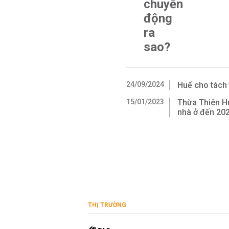
chuyển
động
ra
sao?
24/09/2024
Huế cho tách 
15/01/2023
Thừa Thiên Hu
nhà ở đến 20
THỊ TRƯỜNG