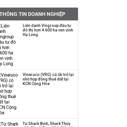
PNJ triệu tập họp bất
thường, dự kiến điều
THÔNG TIN DOANH NGHIỆP
chỉnh kế hoạch kinh
doanh 2026
Liên danh Vingroup đầu tư
đô thị hơn 4.600 ha ven vịnh
Kinh Bắc dự kiến cho
Hạ Long
thuê tối thiểu 100 ha
đất công nghiệp trong
nửa cuối năm
Trung Quốc tung đòn
đáp trả, siết xuất khẩu
Vinaruco (VRG) có lãi trở lại
drone và trừng phạt
nhờ hợp đồng thuê đất tại
doanh nghiệp Mỹ
KCN Cộng Hòa
Keppel ký thỏa thuận
bán toàn bộ vốn tại
Empire City, dự kiến thu
về 270 triệu USD
Từ Shark Bình, Shark Thủy