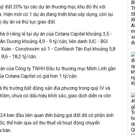
 đất 20% tại các dự án thương mại, khu đô thị với
a. Hiện mới có 1 dự án đang triển khai xây dựng, còn lại
ị dự án và thủ tục giao đất.
à ở riêng lẻ tại dự án của Cotana Capital khoảng 3,5 -
An Dương khoảng 4,9 - 9 tỷ/căn, liên danh IUC - BGI
ú Xuân - Constrexim số 1 - Confitech Tân Đạt
khoảng 5,8
 8,6 - 18,2 tỷ/căn.
dự án của Công ty TNHH Đầu tư thương mại Minh Linh gần
ủa Cotana Capital có giá hơn 1 tỷ/căn.
 thị trường bất động sản địa phương trong quý IV và
rầm, chưa có dấu hiệu khởi sắc, giao dịch diễn ra còn
024 ban đầu liên quan đến bảng giá đất đã có phần ảnh
ốc, thể hiện qua số thu thuế về hoạt động chuyển
a bàn.