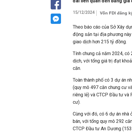
đai liên quan đến bảng giá
15/12/2024
Vốn FDI đăng ký
Theo báo cáo của Sở Xây dựn
động sản tại địa phương này c
giao dịch hơn 215 tỷ đồng.
Tính chung cả năm 2024, có 
dịch, với tổng giá trị đạt k
căn.
Toàn thành phố có 3 dự án nh
(quy mô 497 căn chung cư và 
riêng lẻ) và CTCP Đầu tư và 
cư).
Cùng với đó, có 6 dự án nhà ở
bán, với tổng quy mô 292 căn
CTCP Đầu tư An Dương (153 c