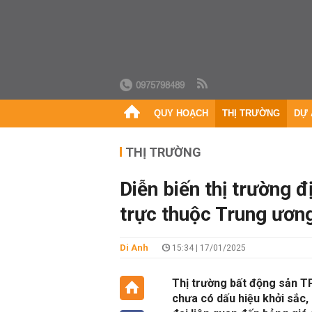
0975798489
QUY HOẠCH
THỊ TRƯỜNG
DỰ 
THỊ TRƯỜNG
Diễn biến thị trường đ
trực thuộc Trung ươn
Di Anh
15:34 | 17/01/2025
Thị trường bất động sản T
chưa có dấu hiệu khởi sắc,