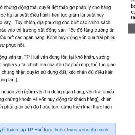
có những động thái quyết liệt tháo gỡ pháp lý cho hàng
c hạ lãi suất điều hành, liên tục giảm lãi suất huy
o vay,... Tuy nhiên, địa phương cho biết các chính sách
ấu vào thị trường bất động sản. Tốc độ tăng trưởng tín
hầu hết các ngân hàng. Kênh huy động vốn qua trái phiếu
sự phục hồi.
ộng sản tại TP Huế vẫn đang tồn tại khó khăn, vướng
 nghĩa vụ tài chính mà nhà đầu tư phải nộp, thủ tục giao
y chứng nhận quyền sử dụng đất, xác nhận đủ điều kiện
g lai...).
nguồn vốn (gồm vốn tín dụng ngân hàng, vốn trái phiếu
ờng chứng khoán và vốn huy động từ khách hàng), khiến
n phải giãn tiến độ hoặc tạm dừng triển khai thực hiện
ết thành lập TP Huế trực thuộc Trung ương đã chính