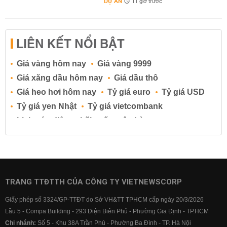
DỰ ÁN
11 giờ trước
LIÊN KẾT NỔI BẬT
Giá vàng hôm nay
Giá vàng 9999
Giá xăng dầu hôm nay
Giá dầu thô
Giá heo hơi hôm nay
Tỷ giá euro
Tỷ giá USD
Tỷ giá yen Nhật
Tỷ giá vietcombank
Lịch cúp điện
Lãi suất ngân hàng
Lãi suất tiết kiệm
Lãi suất tiền gửi
Lãi suất ngân hàng Agribank
Lãi suất ngân hàng Sacombank
Lãi suất ngân hàng BIDV
TRANG TTĐTTH CỦA CÔNG TY VIETNEWSCORP
Lãi suất ngân hàng Vietinbank
Giấy phép số 3324/GP-TTĐT do Sở VH&TT TPHCM cấp ngày 20/3/2026
Lãi suất ngân hàng Vietcombank
Lầu 5 - Compa Building - 293 Điện Biên Phủ - Phường Gia Định - TP.HCM
Chi nhánh:
Số 5 - Khu 38A Trần Phú - Phường Ba Đình - TP. Hà Nội