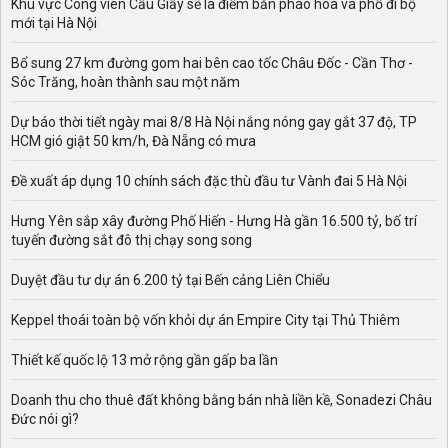
Khu vực Công viên Cầu Giấy sẽ là điểm bắn pháo hoa và phố đi bộ
mới tại Hà Nội
Bổ sung 27 km đường gom hai bên cao tốc Châu Đốc - Cần Thơ -
Sóc Trăng, hoàn thành sau một năm
Dự báo thời tiết ngày mai 8/8 Hà Nội nắng nóng gay gắt 37 độ, TP
HCM gió giật 50 km/h, Đà Nẵng có mưa
Đề xuất áp dụng 10 chính sách đặc thù đầu tư Vành đai 5 Hà Nội
Hưng Yên sắp xây đường Phố Hiến - Hưng Hà gần 16.500 tỷ, bố trí
tuyến đường sắt đô thị chạy song song
Duyệt đầu tư dự án 6.200 tỷ tại Bến cảng Liên Chiểu
Keppel thoái toàn bộ vốn khỏi dự án Empire City tại Thủ Thiêm
Thiết kế quốc lộ 13 mở rộng gần gấp ba lần
Doanh thu cho thuê đất không bằng bán nhà liền kề, Sonadezi Châu
Đức nói gì?