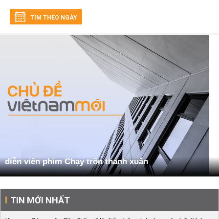
TÌM THEO NGÀY
diễn viên phim Chạy trốn thanh xuân
TIN MỚI NHẤT