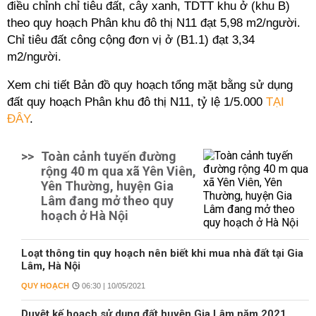
điều chỉnh chỉ tiêu đất, cây xanh, TDTT khu ở (khu B)
theo quy hoạch
Phân khu đô thị N11
đạt 5,98 m2/người.
Chỉ tiêu đất công cộng đơn vị ở (B1.1) đạt 3,34
m2/người.
Xem chi tiết Bản đồ quy hoạch tổng mặt bằng sử dụng
đất quy hoạch
Phân khu đô thị N11
, tỷ lệ 1/5.000
TẠI
ĐÂY
.
>>
Toàn cảnh tuyến đường
rộng 40 m qua xã Yên Viên,
Yên Thường, huyện Gia
Lâm đang mở theo quy
hoạch ở Hà Nội
Loạt thông tin quy hoạch nên biết khi mua nhà đất tại Gia
Lâm, Hà Nội
QUY HOẠCH
06:30 | 10/05/2021
Duyệt kế hoạch sử dụng đất huyện Gia Lâm năm 2021,