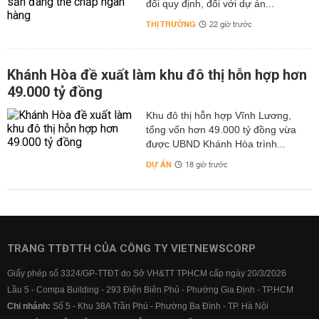
đổi quy định, đối với dự án...
THỊ TRƯỜNG
22 giờ trước
Khánh Hòa đề xuất làm khu đô thị hỗn hợp hơn
49.000 tỷ đồng
Khu đô thị hỗn hợp Vĩnh Lương,
tổng vốn hơn 49.000 tỷ đồng vừa
được UBND Khánh Hòa trình...
DỰ ÁN
18 giờ trước
TRANG TTĐTTH CỦA CÔNG TY VIETNEWSCORP
Giấy phép số 3324/GP-TTĐT do Sở VH&TT TPHCM cấp ngày 20/3/2026
Lầu 5 - Compa Building - 293 Điện Biên Phủ - Phường Gia Định - TP.HCM
Chi nhánh:
Số 5 - Khu 38A Trần Phú - Phường Ba Đình - TP. Hà Nội