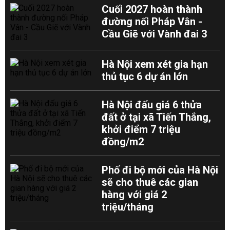
Cuối 2027 hoàn thành
đường nối Pháp Vân -
Cầu Giẽ với Vành đai 3
Hà Nội xem xét gia hạn
thủ tục 6 dự án lớn
Hà Nội đấu giá 6 thửa
đất ở tại xã Tiến Thắng,
khởi điểm 7 triệu
đồng/m2
Phố đi bộ mới của Hà Nội
sẽ cho thuê các gian
hàng với giá 2
triệu/tháng