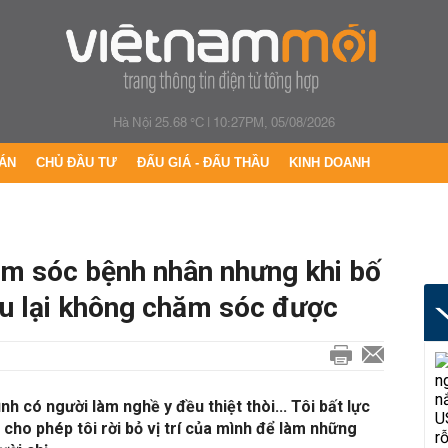
Hà Nội 25.68 °C
|
10:27PM, 05/08/2026
ÁN
CHỦ ĐẦU TƯ
ĐẤU GIÁ - ĐẤU THẦU
KINH DOANH
m sóc bệnh nhân nhưng khi bố
u lại không chăm sóc được
nh có người làm nghề y đều thiệt thòi... Tôi bất lực
cho phép tôi rời bỏ vị trí của mình để làm những