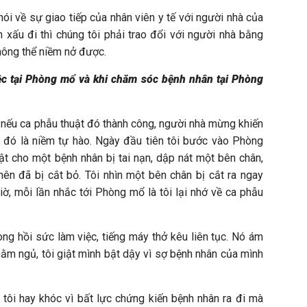
ói về sự giao tiếp của nhân viên y tế với người nhà của
ân xấu đi thì chúng tôi phải trao đổi với người nhà bằng
ông thể niềm nở được.
iệc tại Phòng mổ và khi chăm sóc bệnh nhân tại Phòng
 nếu ca phẫu thuật đó thành công, người nhà mừng khiến
o đó là niềm tự hào. Ngày đầu tiên tôi bước vào Phòng
ật cho một bệnh nhân bị tai nạn, dập nát một bên chân,
nên đã bị cắt bỏ. Tôi nhìn một bên chân bị cắt ra ngay
iờ, mỗi lần nhắc tới Phòng mổ là tôi lại nhớ về ca phẫu
ng hồi sức làm việc, tiếng máy thở kêu liên tục. Nó ám
ằm ngủ, tôi giật mình bật dậy vì sợ bệnh nhân của mình
tôi hay khóc vì bất lực chứng kiến bệnh nhân ra đi mà