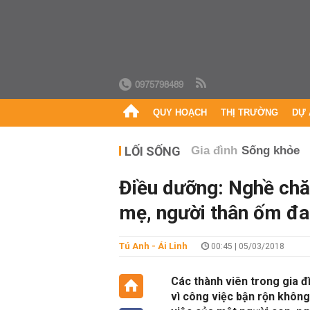
0975798489
QUY HOẠCH
THỊ TRƯỜNG
DỰ 
LỐI SỐNG
Gia đình
Sống khỏe
Điều dưỡng: Nghề chă
mẹ, người thân ốm đa
Tú Anh - Ái Linh
00:45 | 05/03/2018
Các thành viên trong gia đì
vì công việc bận rộn không 