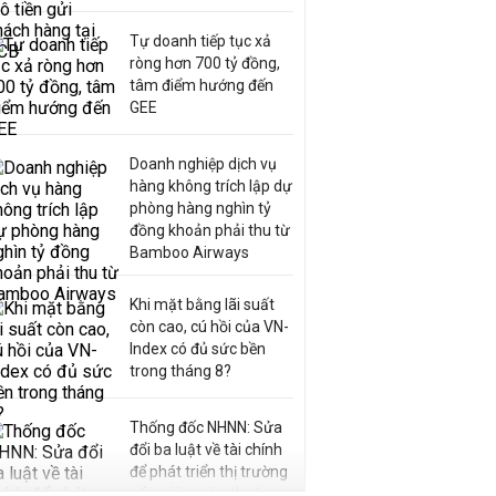
Tự doanh tiếp tục xả
ròng hơn 700 tỷ đồng,
tâm điểm hướng đến
GEE
Doanh nghiệp dịch vụ
hàng không trích lập dự
phòng hàng nghìn tỷ
đồng khoản phải thu từ
Bamboo Airways
Khi mặt bằng lãi suất
còn cao, cú hồi của VN-
Index có đủ sức bền
trong tháng 8?
Thống đốc NHNN: Sửa
đổi ba luật về tài chính
để phát triển thị trường
vốn, giảm phụ thuộc