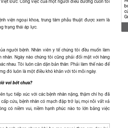
 Việt Đức. Công việc của một người điều dưỡng cuốn tôi
bệnh viện ngoại khoa, trung tâm phẫu thuật được xem là
ng trạng thái áp lực.
 của người bệnh. Nhân viên y tế chúng tôi đều muốn làm
h nhân. Ngày nào chúng tôi cũng phải đối mặt với hàng
hác nhau. Tôi luôn căn dặn bản thân: Phải làm thế nào để
ng đó luôn là một điều khó khăn với tôi mỗi ngày.
iờ vơi bớt chưa?
liên tục tiếp xúc với các bệnh nhân nặng, thậm chí họ đã
cấp cứu, bệnh nhân có mạch đập trở lại, mọi nỗi vất vả
không có niềm vui, niềm hạnh phúc nào to lớn bằng việc