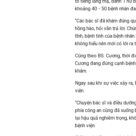
to tiếng lăng mạ, đánh 1 nữ b
khoảng 40 - 50 bệnh nhân đan
“Các bác sĩ đã khám đúng quy
hồng hào, hỏi vẫn trả lời. Ch
tĩnh, bệnh tình của bệnh nhâ
không hiểu nên mới có lời ra 
Cũng theo BS. Cương, thời đi
Cương đang đứng cạnh bệnh n
khám.
Ngay sau khi sự việc xảy ra,
viện.
“Chuyện bác sĩ và điều dưỡng
phía công an cũng đã xuống b
lại hậu quả nghiêm trọng, kh
bệnh viện.