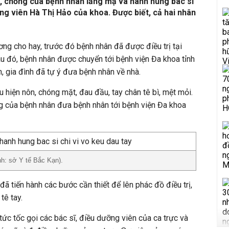
c, chồng của bệnh nhân lăng mạ và hành hung bác sĩ
g viên Hà Thị Hảo của khoa. Được biết, cả hai nhân
Cương cho hay, trước đó bệnh nhân đã được điều trị tại
au đó, bệnh nhân được chuyển tới bệnh viện Đa khoa tỉnh
, gia đình đã tự ý đưa bệnh nhân về nhà.
u hiện nôn, chóng mặt, đau đầu, tay chân tê bì, mệt mỏi.
 của bệnh nhân đưa bệnh nhân tới bệnh viện Đa khoa
h: sở Y tế Bắc Kạn).
 đã tiến hành các bước cần thiết để lên phác đồ điều trị,
tê tay.
ức tốc gọi các bác sĩ, điều dưỡng viên của ca trực và