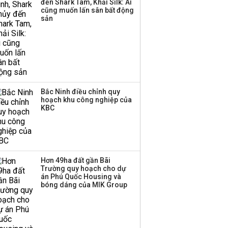
đến Shark Tam, Khải Silk: Ai
thêm 8.000 con, đã
cũng muốn lấn sân bất động
chốt giá nguyên liệu
sản
đến tháng 11
Bắc Ninh điều chỉnh quy
hoạch khu công nghiệp của
KBC
Hơn 49ha đất gần Bãi
Trường quy hoạch cho dự
án Phú Quốc Housing và
bóng dáng của MIK Group
Quân nhân hành hung nhân