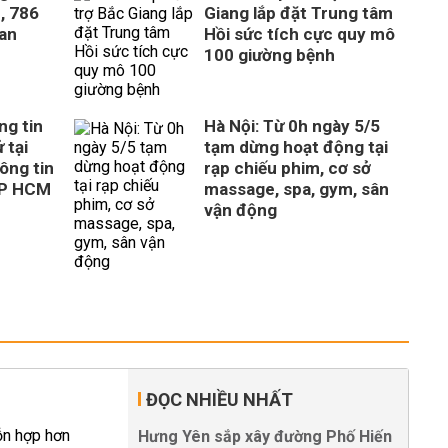
, 786
Giang lắp đặt Trung tâm
uan
Hồi sức tích cực quy mô
100 giường bệnh
ng tin
Hà Nội: Từ 0h ngày 5/5
 tại
tạm dừng hoạt động tại
ông tin
rạp chiếu phim, cơ sở
TP HCM
massage, spa, gym, sân
vận động
ĐỌC NHIỀU NHẤT
Hưng Yên sắp xây đường Phố Hiến