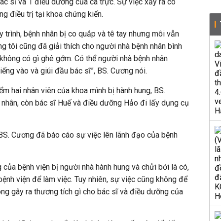
ác sĩ và 1 điều dưỡng của ca trực. Sự việc xảy ra có
g điều trị tại khoa chứng kiến.
 trình, bệnh nhân bị co quắp và tê tay nhưng môi vẫn
úng tôi cũng đã giải thích cho người nhà bệnh nhân bình
n không có gì ghê gớm. Có thể người nhà bệnh nhân
tiếng vào và giúi đầu bác sĩ”, BS. Cương nói.
ểm hai nhân viên của khoa mình bị hành hung, BS.
hân, còn bác sĩ Huế và điều dưỡng Hảo đi lấy dụng cụ
 BS. Cương đã báo cáo sự việc lên lãnh đạo của bệnh
 của bệnh viện bị người nhà hành hung và chửi bới là có,
ệnh viện để làm việc. Tuy nhiên, sự việc cũng không để
ông gây ra thương tích gì cho bác sĩ và điều dưỡng của