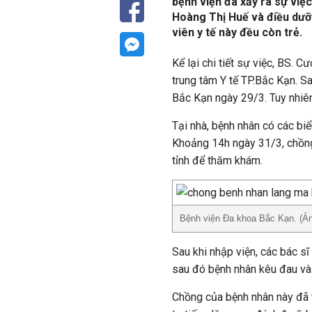
bệnh viện đã xảy ra sự việ
Hoàng Thị Huế và điều dưỡn
viên y tế này đều còn trẻ.
Kể lại chi tiết sự việc, BS. 
trung tâm Y tế TP.Bắc Kạn. S
Bắc Kạn ngày 29/3. Tuy nhiên
Tại nhà, bệnh nhân có các biể
Khoảng 14h ngày 31/3, chồng
tỉnh để thăm khám.
Bệnh viện Đa khoa Bắc Kạn. (Ản
Sau khi nhập viện, các bác sĩ
sau đó bệnh nhân kêu đau và 
Chồng của bệnh nhân này đã t