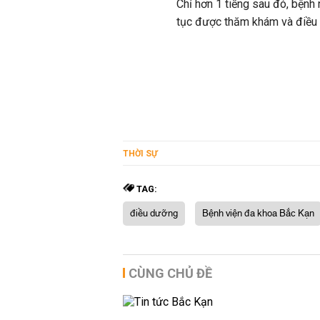
Chỉ hơn 1 tiếng sau đó, bệnh
tục được thăm khám và điều t
THỜI SỰ
TAG:
điều dưỡng
Bệnh viện đa khoa Bắc Kạn
CÙNG CHỦ ĐỀ