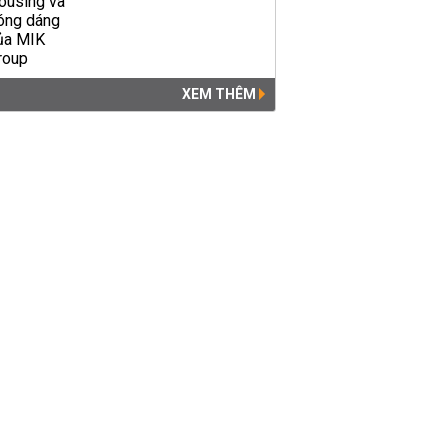
viên y tế bị điều chuyển công
tác
THỜI SỰ
08:31 | 04/05/2018
XEM THÊM
Đề thi thử THPT quốc gia
2018 môn Ngữ văn Sở
GD&ĐT Bắc Kạn
GIÁO DỤC
09:10 | 19/04/2018