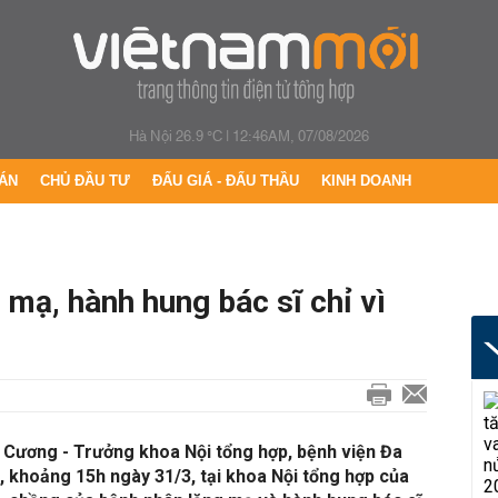
Hà Nội 26.9 °C
|
12:46AM, 07/08/2026
ÁN
CHỦ ĐẦU TƯ
ĐẤU GIÁ - ĐẤU THẦU
KINH DOANH
mạ, hành hung bác sĩ chỉ vì
h Cương - Trưởng khoa Nội tổng hợp, bệnh viện Đa
, khoảng 15h ngày 31/3, tại khoa Nội tổng hợp của