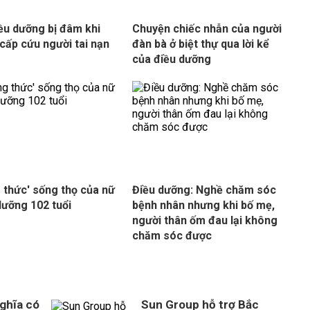
ều dưỡng bị đâm khi
Chuyện chiếc nhẫn của người
cấp cứu người tai nạn
đàn bà ở biệt thự qua lời kể
của điều dưỡng
 thức' sống thọ của nữ
Điều dưỡng: Nghề chăm sóc
dưỡng 102 tuổi
bệnh nhân nhưng khi bố mẹ,
người thân ốm đau lại không
chăm sóc được
ghĩa có
Sun Group hỗ trợ Bắc