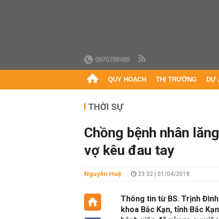
0975798489
QUY HOẠCH
THỊ TRƯỜNG
DỰ 
THỜI SỰ
Chồng bệnh nhân lăng 
vợ kêu đau tay
Nguyễn Huệ
23:32 | 01/04/2018
Thông tin từ BS. Trịnh Đìn
khoa Bắc Kạn, tỉnh Bắc Kạn