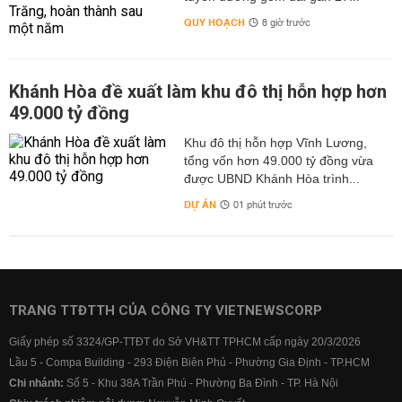
QUY HOẠCH
8 giờ trước
Khánh Hòa đề xuất làm khu đô thị hỗn hợp hơn
49.000 tỷ đồng
Khu đô thị hỗn hợp Vĩnh Lương,
tổng vốn hơn 49.000 tỷ đồng vừa
được UBND Khánh Hòa trình...
DỰ ÁN
01 phút trước
TRANG TTĐTTH CỦA CÔNG TY VIETNEWSCORP
Giấy phép số 3324/GP-TTĐT do Sở VH&TT TPHCM cấp ngày 20/3/2026
Lầu 5 - Compa Building - 293 Điện Biên Phủ - Phường Gia Định - TP.HCM
Chi nhánh:
Số 5 - Khu 38A Trần Phú - Phường Ba Đình - TP. Hà Nội