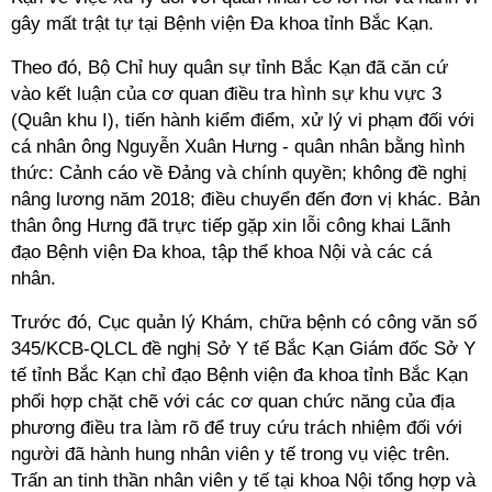
gây mất trật tự tại Bệnh viện Đa khoa tỉnh Bắc Kạn.
Theo đó, Bộ Chỉ huy quân sự tỉnh Bắc Kạn đã căn cứ
vào kết luận của cơ quan điều tra hình sự khu vực 3
(Quân khu I), tiến hành kiểm điểm, xử lý vi phạm đối với
cá nhân ông Nguyễn Xuân Hưng - quân nhân bằng hình
thức: Cảnh cáo về Đảng và chính quyền; không đề nghị
nâng lương năm 2018; điều chuyển đến đơn vị khác. Bản
thân ông Hưng đã trực tiếp gặp xin lỗi công khai Lãnh
đạo Bệnh viện Đa khoa, tập thể khoa Nội và các cá
nhân.
Trước đó, Cục quản lý Khám, chữa bệnh có công văn số
345/KCB-QLCL đề nghị Sở Y tế Bắc Kạn Giám đốc Sở Y
tế tỉnh Bắc Kạn chỉ đạo Bệnh viện đa khoa tỉnh Bắc Kạn
phối hợp chặt chẽ với các cơ quan chức năng của địa
phương điều tra làm rõ để truy cứu trách nhiệm đối với
người đã hành hung nhân viên y tế trong vụ việc trên.
Trấn an tinh thần nhân viên y tế tại khoa Nội tổng hợp và