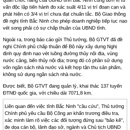
quan chức năng của UBND tỉnh Bắc Ninh cùng đơn vị tư
vấn độc lập tiến hành đo xác suất 4/11 vị trí đoạn cạn và
phát hiện có 3/4 vị trí chưa đạt chuẩn tắc. Bộ Giao thông
đề nghị tỉnh Bắc Ninh cho phép doanh nghiệp tiếp tục nạo
vét song phải có sự chấp thuận của UBND tỉnh.
Ngoài ra, trong báo cáo gửi Thủ tướng, Bộ GTVT đã đề
nghị Chính phủ chấp thuận để Bộ này xây dựng Nghị
định quy định nạo vét luồng đường thủy nội địa, vùng
nước cảng, bến thủy nội địa; trong đó có phần sử dựng
vốn ngân sách nhà nước và kết hợp tận thu sản phẩm,
không sử dụng ngân sách nhà nước.
Được biết, Bộ GTVT đang quản lý, khai thác 137 tuyến
ĐTNĐ quốc gia, với chiều dài 7071,8 km.
Liên quan đến việc tỉnh Bắc Ninh ''cầu cứu", Thủ tướng
Chính phủ yêu cầu Bộ Công an khẩn trương điều tra,
xác minh làm rõ việc các đối tượng đứng sau "bảo kê",
đe dọa cán bộ, lãnh đạo sở, ngành và Chủ tịch UBND