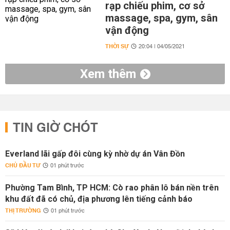
rạp chiếu phim, cơ sở
massage, spa, gym, sân
vận động
THỜI SỰ
20:04 | 04/05/2021
Xem thêm
TIN GIỜ CHÓT
Everland lãi gấp đôi cùng kỳ nhờ dự án Vân Đồn
CHỦ ĐẦU TƯ
01 phút trước
Phường Tam Bình, TP HCM: Cò rao phân lô bán nền trên
khu đất đã có chủ, địa phương lên tiếng cảnh báo
THỊ TRƯỜNG
01 phút trước