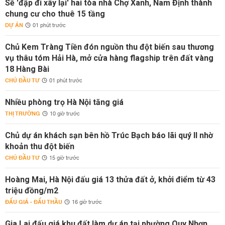
Sẽ 'đập đi xây lại' hai tòa nhà Chợ Xanh, Nam Định thành
chung cư cho thuê 15 tầng
DỰ ÁN
01 phút trước
Chủ Kem Tràng Tiền đón nguồn thu đột biến sau thương
vụ thâu tóm Hải Hà, mở cửa hàng flagship trên đất vàng
18 Hàng Bài
CHỦ ĐẦU TƯ
01 phút trước
Nhiều phòng trọ Hà Nội tăng giá
THỊ TRƯỜNG
10 giờ trước
Chủ dự án khách sạn bên hồ Trúc Bạch báo lãi quý II nhờ
khoản thu đột biến
CHỦ ĐẦU TƯ
15 giờ trước
Hoàng Mai, Hà Nội đấu giá 13 thửa đất ở, khởi điểm từ 43
triệu đồng/m2
ĐẤU GIÁ - ĐẤU THẦU
16 giờ trước
Gia Lai đấu giá khu đất làm dự án tại phường Quy Nhơn