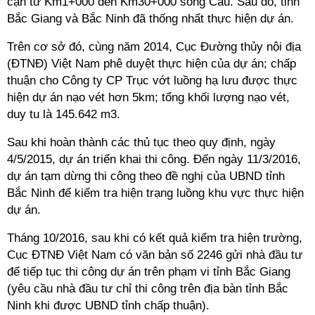
cạn từ Km1+000 đến Km30+000 sông Cầu. Sau đó, tỉnh
Bắc Giang và Bắc Ninh đã thống nhất thực hiện dự án.
Trên cơ sở đó, cùng năm 2014, Cục Đường thủy nội địa
(ĐTNĐ) Việt Nam phê duyệt thực hiện của dự án; chấp
thuận cho Công ty CP Trục vớt luồng hạ lưu được thực
hiện dự án nạo vét hơn 5km; tổng khối lượng nạo vét,
duy tu là 145.642 m3.
Sau khi hoàn thành các thủ tục theo quy định, ngày
4/5/2015, dự án triển khai thi công. Đến ngày 11/3/2016,
dự án tạm dừng thi công theo đề nghị của UBND tỉnh
Bắc Ninh để kiểm tra hiện trạng luồng khu vực thực hiện
dự án.
Tháng 10/2016, sau khi có kết quả kiểm tra hiện trường,
Cục ĐTNĐ Việt Nam có văn bản số 2246 gửi nhà đầu tư
để tiếp tục thi công dự án trên phạm vi tỉnh Bắc Giang
(yêu cầu nhà đầu tư chỉ thi công trên địa bàn tỉnh Bắc
Ninh khi được UBND tỉnh chấp thuận).