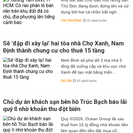
Khu đất sau Chợ đầu mối Nông sản
Thủ Đức đang được đứng tên và sử
dụng bởi hai cá nhân bất ngờ...
THỊ TRƯỜNG
01 phút trước
Sẽ 'đập đi xây lại' hai tòa nhà Chợ Xanh, Nam
Định thành chung cư cho thuê 15 tầng
Ninh Bình sẽ phá dỡ 2 tòa nhà 5
tầng đã xuống cấp và khu vực chợ
Xanh để tạo mặt bằng triển...
DỰ ÁN
01 phút trước
Chủ dự án khách sạn bên hồ Trúc Bạch báo lãi
quý II nhờ khoản thu đột biến
Quý II/2026, Ocean Group lãi sau
thuế hơn 15 tỷ đồng nhờ khoản tiền
liên quan đến tiền đặt mua cổ...