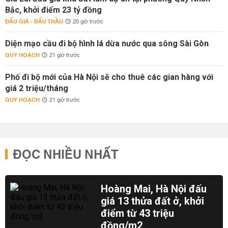
Bắc, khởi điểm 23 tỷ đồng
ĐẤU GIÁ - ĐẤU THẦU
20 giờ trước
Diện mạo cầu đi bộ hình lá dừa nước qua sông Sài Gòn
QUY HOẠCH
21 giờ trước
Phố đi bộ mới của Hà Nội sẽ cho thuê các gian hàng với
giá 2 triệu/tháng
QUY HOẠCH
21 giờ trước
ĐỌC NHIỀU NHẤT
Hoàng Mai, Hà Nội đấu
giá 13 thửa đất ở, khởi
điểm từ 43 triệu
đồng/m2