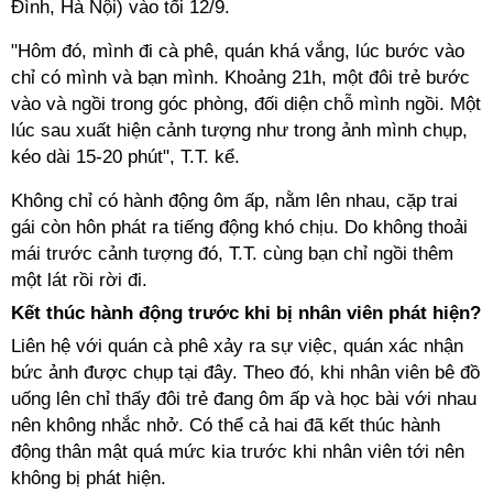
Đình, Hà Nội) vào tối 12/9.
"Hôm đó, mình đi cà phê, quán khá vắng, lúc bước vào
chỉ có mình và bạn mình. Khoảng 21h, một đôi trẻ bước
vào và ngồi trong góc phòng, đối diện chỗ mình ngồi. Một
lúc sau xuất hiện cảnh tượng như trong ảnh mình chụp,
kéo dài 15-20 phút", T.T. kể.
Không chỉ có hành động ôm ấp, nằm lên nhau, cặp trai
gái còn hôn phát ra tiếng động khó chịu. Do không thoải
mái trước cảnh tượng đó, T.T. cùng bạn chỉ ngồi thêm
một lát rồi rời đi.
Kết thúc hành động trước khi bị nhân viên phát hiện?
Liên hệ với quán cà phê xảy ra sự việc, quán xác nhận
bức ảnh được chụp tại đây. Theo đó, khi nhân viên bê đồ
uống lên chỉ thấy đôi trẻ đang ôm ấp và học bài với nhau
nên không nhắc nhở. Có thể cả hai đã kết thúc hành
động thân mật quá mức kia trước khi nhân viên tới nên
không bị phát hiện.