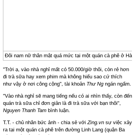
Đôi nam nữ thân mật quá mức tại một quán cà phê ở Hà N
"Trời ạ, vào nhà nghỉ mất có 50.000/giờ thôi, còn rẻ hơn
đi trà sữa hay xem phim mà không hiểu sao cứ thích
như vậy ở nơi công cộng", tài khoản
Thư Ng
ngán ngẩm.
"Vào nhà nghỉ sẽ mang tiếng nếu có ai nhìn thấy, còn đến
quán trà sữa chỉ đơn giản là đi trà sữa với bạn thôi",
Nguyen Thanh Tam
bình luận.
T.T. - chủ nhân bức ảnh - chia sẻ với
Zing.vn
sự việc xảy
ra tại một quán cà phê trên đường Linh Lang (quận Ba