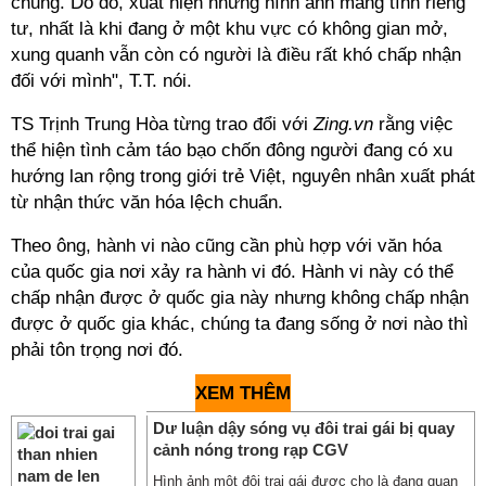
chung. Do đó, xuất hiện những hình ảnh mang tính riêng
tư, nhất là khi đang ở một khu vực có không gian mở,
xung quanh vẫn còn có người là điều rất khó chấp nhận
đối với mình", T.T. nói.
TS Trịnh Trung Hòa từng trao đổi với
Zing.vn
rằng việc
thể hiện tình cảm táo bạo chốn đông người đang có xu
hướng lan rộng trong giới trẻ Việt, nguyên nhân xuất phát
từ nhận thức văn hóa lệch chuẩn.
Theo ông, hành vi nào cũng cần phù hợp với văn hóa
của quốc gia nơi xảy ra hành vi đó. Hành vi này có thể
chấp nhận được ở quốc gia này nhưng không chấp nhận
được ở quốc gia khác, chúng ta đang sống ở nơi nào thì
phải tôn trọng nơi đó.
XEM THÊM
Dư luận dậy sóng vụ đôi trai gái bị quay
cảnh nóng trong rạp CGV
Hình ảnh một đôi trai gái được cho là đang quan