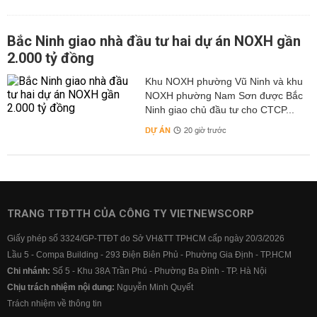
Bắc Ninh giao nhà đầu tư hai dự án NOXH gần
2.000 tỷ đồng
Khu NOXH phường Vũ Ninh và khu
NOXH phường Nam Sơn được Bắc
Ninh giao chủ đầu tư cho CTCP...
DỰ ÁN
20 giờ trước
TRANG TTĐTTH CỦA CÔNG TY VIETNEWSCORP
Giấy phép số 3324/GP-TTĐT do Sở VH&TT TPHCM cấp ngày 20/3/2026
Lầu 5 - Compa Building - 293 Điện Biên Phủ - Phường Gia Định - TP.HCM
Chi nhánh:
Số 5 - Khu 38A Trần Phú - Phường Ba Đình - TP. Hà Nội
Chịu trách nhiệm nội dung:
Nguyễn Minh Quyết
Trách nhiệm về thông tin