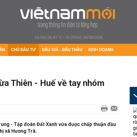
Hà Nội 28.81 °C
|
10:20AM, 06/08/2026
ÁN
CHỦ ĐẦU TƯ
ĐẤU GIÁ - ĐẤU THẦU
KINH DOANH
hừa Thiên - Huế về tay nhóm
rung - Tập đoàn Đất Xanh vừa được chấp thuận đầu
thị xã Hương Trà.