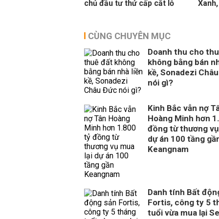
chủ đầu tư thứ cấp cắt lỗ
Xanh,
CÙNG CHUYÊN MỤC
Doanh thu cho thu
không bằng bán nh
kề, Sonadezi Châu
nói gì?
Kinh Bắc vẫn nợ T
Hoàng Minh hơn 1.
đồng từ thương vụ
dự án 100 tầng gầ
Keangnam
Danh tính Bất độn
Fortis, công ty 5 
tuổi vừa mua lại S