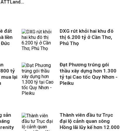
 ATTLand...
ê đất
DXG rút khỏi hai khu đô
à liền
thị 6.200 tỷ ở Cần Thơ,
 Đức
Phú Thọ
ân
Đạt Phương trúng gói
800 tỷ
thầu xây dựng hơn 1.300
 mua lại
tỷ tại Cao tốc Quy Nhơn -
n
Pleiku
g sản
Thành viên đầu tư Trục
tháng
đại lộ cảnh quan sông
erenity
Hồng lãi lũy kế hơn 12.000