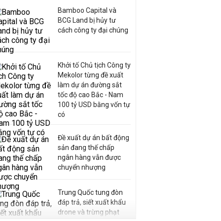
Bamboo Capital và
BCG Land bị hủy tư
cách công ty đại chúng
Khởi tố Chủ tịch Công ty
Mekolor từng đề xuất
làm dự án đường sắt
tốc độ cao Bắc - Nam
100 tỷ USD bằng vốn tự
có
Đề xuất dự án bất động
sản đang thế chấp
ngân hàng vẫn được
chuyển nhượng
Trung Quốc tung đòn
đáp trả, siết xuất khẩu
drone và trừng phạt