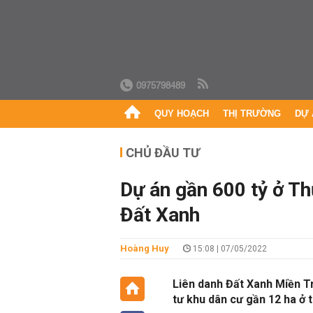
0975798489
QUY HOẠCH
THỊ TRƯỜNG
DỰ 
CHỦ ĐẦU TƯ
Dự án gần 600 tỷ ở T
Đất Xanh
Hoàng Huy
15:08 | 07/05/2022
Liên danh Đất Xanh Miền T
tư khu dân cư gần 12 ha ở 