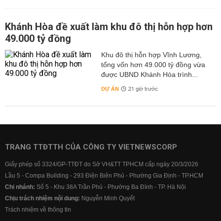
Khánh Hòa đề xuất làm khu đô thị hỗn hợp hơn
49.000 tỷ đồng
Khu đô thị hỗn hợp Vĩnh Lương,
tổng vốn hơn 49.000 tỷ đồng vừa
được UBND Khánh Hòa trình...
DỰ ÁN
21 giờ trước
TRANG TTĐTTH CỦA CÔNG TY VIETNEWSCORP
Giấy phép số 3324/GP-TTĐT do Sở VH&TT TPHCM cấp ngày 20/3/2026
Lầu 5 - Compa Building - 293 Điện Biên Phủ - Phường Gia Định - TP.HCM
Chi nhánh:
Số 5 - Khu 38A Trần Phú - Phường Ba Đình - TP. Hà Nội
Chịu trách nhiệm nội dung:
Nguyễn Minh Quyết
Trách nhiệm về thông tin