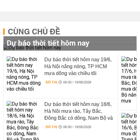
CÙNG CHỦ ĐỀ
Dự báo thời tiết hôm nay
Dự báo thời tiết hôm nay 19/6,
Hà Nội nắng nóng, TP HCM
mưa dông vào chiều tối
ĐÔ THỊ
06:00 | 19/06/2026
Dự báo thời tiết hôm nay 18/6,
Hà Nội mưa rào, Tây Bắc,
Đông Bắc có dông, Nam Bộ và
Trung Bộ nắng nóng xen mưa
ĐÔ THỊ
06:00 | 18/06/2026