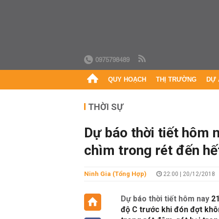
0975798489
QUY HOẠCH
THỊ TRƯỜNG
DỰ 
THỜI SỰ
Dự báo thời tiết hôm 
chìm trong rét đến hết
Ninh Gia (Tổng Hợp)
22:00 | 20/12/2018
Dự báo thời tiết hôm nay
21
độ C trước khi đón đợt khô