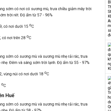
áng sớm có nơi có sương mù, trưa chiều giảm mây trời
ớm trời rét. Độ ẩm từ 57 - 96%
o
19, có nơi dưới 15
C
o
, có nơi trên 28
C
sáng sớm có sương mù và sương mù nhẹ rải rác, trưa
ó nhẹ. Đêm và sáng sớm trời lạnh. Độ ẩm từ 55 - 97%
o
22, vùng núi có nơi dưới 18
C
o
8
C
ên Huế
sáng sớm có sương mù và sương mù nhẹ rải rác, trưa
ó nhẹ. Độ ẩm từ 58 - 97%