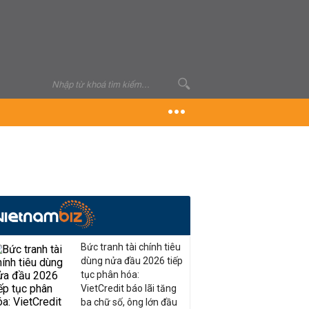
Bức tranh tài chính tiêu
dùng nửa đầu 2026 tiếp
tục phân hóa:
VietCredit báo lãi tăng
ba chữ số, ông lớn đầu