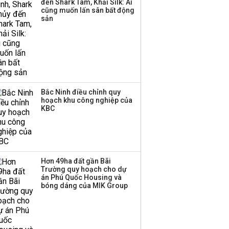
đến Shark Tam, Khải Silk: Ai
công ty khác đã giải thể
cũng muốn lấn sân bất động
sản
Bắc Ninh điều chỉnh quy
hoạch khu công nghiệp của
KBC
Hơn 49ha đất gần Bãi
Trường quy hoạch cho dự
án Phú Quốc Housing và
bóng dáng của MIK Group