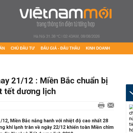
Hà Nội 31.38 °C
|
02:43AM, 08/08/2026
ÁN
CHỦ ĐẦU TƯ
ĐẤU GIÁ - ĐẤU THẦU
KINH DOANH
nay 21/12 : Miền Bắc chuẩn bị
 tết dương lịch
/12, Miền Bắc nắng hanh với nhiệt độ cao nhất 28
ng khí lạnh tràn về ngày 22/12 khiến toàn Miền chìm