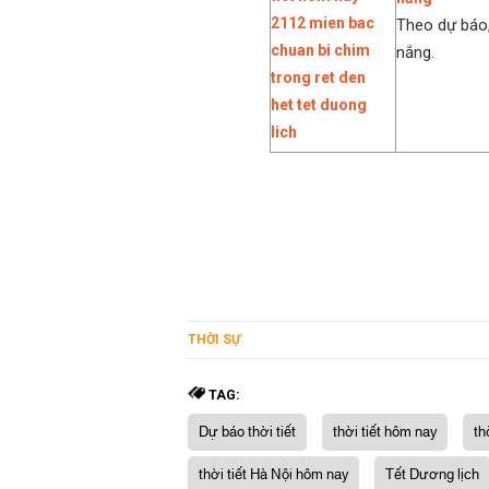
Theo dự báo,
nắng.
THỜI SỰ
TAG:
Dự báo thời tiết
thời tiết hôm nay
th
thời tiết Hà Nội hôm nay
Tết Dương lịch