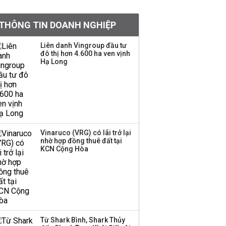
khoản
THÔNG TIN DOANH NGHIỆP
Quy hoạch 4 khu lấn
biển ở Phú Quốc
Liên danh Vingroup đầu tư
đô thị hơn 4.600 ha ven vịnh
Hạ Long
Một thương hiệu thời
trang Việt đóng cửa
sau 5 năm hoạt động,
thanh lý toàn bộ cửa
hàng
Vinaruco (VRG) có lãi trở lại
nhờ hợp đồng thuê đất tại
Dự án Sheraton Phú
KCN Cộng Hòa
Quốc bị buộc chấm dứt
hoạt động
Công ty 100 tỷ của
Huấn Hoa Hồng bỗng
Từ Shark Bình, Shark Thủy
dưng ‘biến mất’, một