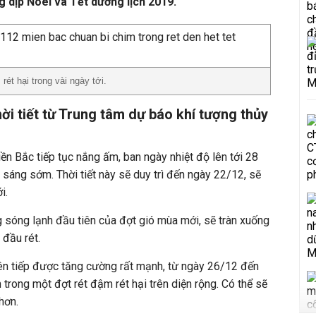
g dịp Noel và Tết dương lịch 2019.
rét hại trong vài ngày tới.
ời tiết từ Trung tâm dự báo khí tượng thủy
ền Bắc tiếp tục nắng ấm, ban ngày nhiệt độ lên tới 28
à sáng sớm. Thời tiết này sẽ duy trì đến ngày 22/12, sẽ
i.
 sóng lạnh đầu tiên của đợt gió mùa mới, sẽ tràn xuống
đầu rét.
iên tiếp được tăng cường rất mạnh, từ ngày 26/12 đến
trong một đợt rét đậm rét hại trên diện rộng. Có thể sẽ
hơn.