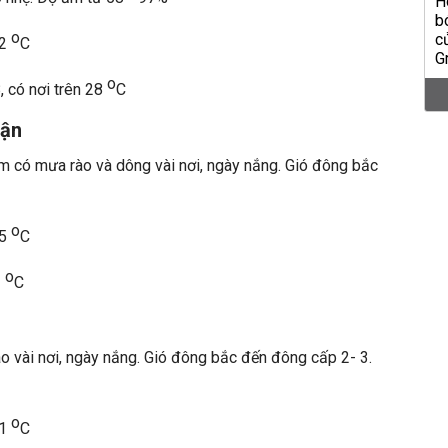
o
22
C
o
, có nơi trên 28
C
uận
êm có mưa rào và dông vài nơi, ngày nắng. Gió đông bắc
o
25
C
o
2
C
 vài nơi, ngày nắng. Gió đông bắc đến đông cấp 2- 3.
o
21
C