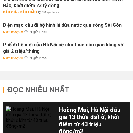
Bắc, khởi điểm 23 tỷ đồng
ĐẤU GIÁ - ĐẤU THẦU
20 giờ trước
Diện mạo cầu đi bộ hình lá dừa nước qua sông Sài Gòn
QUY HOẠCH
21 giờ trước
Phố đi bộ mới của Hà Nội sẽ cho thuê các gian hàng với
giá 2 triệu/tháng
QUY HOẠCH
21 giờ trước
ĐỌC NHIỀU NHẤT
Hoàng Mai, Hà Nội đấu
giá 13 thửa đất ở, khởi
điểm từ 43 triệu
đồng/m2