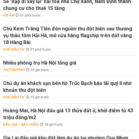
Sẽ 'đập đi xây lại' hai tòa nhà Chợ Xanh, Nam Định thành
chung cư cho thuê 15 tầng
DỰ ÁN
01 phút trước
Chủ Kem Tràng Tiền đón nguồn thu đột biến sau thương
vụ thâu tóm Hải Hà, mở cửa hàng flagship trên đất vàng
18 Hàng Bài
CHỦ ĐẦU TƯ
01 phút trước
Nhiều phòng trọ Hà Nội tăng giá
THỊ TRƯỜNG
10 giờ trước
Chủ dự án khách sạn bên hồ Trúc Bạch báo lãi quý II nhờ
khoản thu đột biến
CHỦ ĐẦU TƯ
15 giờ trước
Hoàng Mai, Hà Nội đấu giá 13 thửa đất ở, khởi điểm từ 43
triệu đồng/m2
ĐẤU GIÁ - ĐẤU THẦU
16 giờ trước
Gia Lai đấu giá khu đất làm dự án tại phường Quy Nhơn