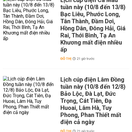
Lịch cúp điện Cà Mau
tuần này (10/8 đến 13/8)
Bạc Liêu, Phước Long,
Tân Thành, Đầm Dơi,
Hồng Dân, Đông Hải, Giá
Rai, Thới Bình, Tạ An
Khương mất điện nhiều
ấp
ĐÔ THỊ
21 giờ trước
Lịch cúp điện Lâm Đồng
tuần này (10/8 đến 12/8)
Bảo Lộc, Đà Lạt, Đức
Trọng, Cát Tiên, Đạ
Huoai, Lâm Hà, Tuy
Phong, Phan Thiết mất
điện cả ngày
ĐÔ THỊ
21 giờ trước