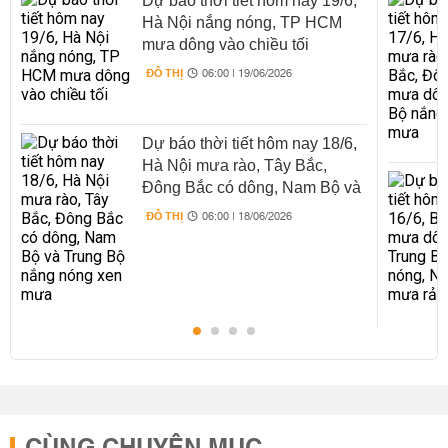
Dự báo thời tiết hôm nay 19/6,
Hà Nội nắng nóng, TP HCM
mưa dông vào chiều tối
ĐÔ THỊ
06:00 | 19/06/2026
Dự báo thời tiết hôm nay 18/6,
Hà Nội mưa rào, Tây Bắc,
Đông Bắc có dông, Nam Bộ và
Trung Bộ nắng nóng xen mưa
ĐÔ THỊ
06:00 | 18/06/2026