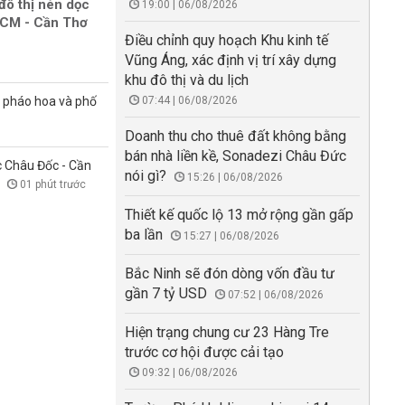
đô thị nén dọc
19:00 | 06/08/2026
HCM - Cần Thơ
Điều chỉnh quy hoạch Khu kinh tế
Vũng Áng, xác định vị trí xây dựng
khu đô thị và du lịch
n pháo hoa và phố
07:44 | 06/08/2026
Doanh thu cho thuê đất không bằng
bán nhà liền kề, Sonadezi Châu Đức
 Châu Đốc - Cần
nói gì?
15:26 | 06/08/2026
m
01 phút trước
Thiết kế quốc lộ 13 mở rộng gần gấp
ba lần
15:27 | 06/08/2026
Bắc Ninh sẽ đón dòng vốn đầu tư
gần 7 tỷ USD
07:52 | 06/08/2026
Hiện trạng chung cư 23 Hàng Tre
trước cơ hội được cải tạo
09:32 | 06/08/2026