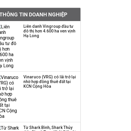
Việt Nam muốn phát
THÔNG TIN DOANH NGHIỆP
triển quỹ hưu trí: Từ tiết
kiệm gia đình thành
Liên danh Vingroup đầu tư
nguồn cấp vốn dài hạn
đô thị hơn 4.600 ha ven vịnh
và kinh nghiệm từ
Hạ Long
Malaysia
Quy mô quỹ PYN Elite
giảm hơn 2.100 tỷ đồng
sau tháng 7 ‘tồi tệ’
Vinaruco (VRG) có lãi trở lại
nhờ hợp đồng thuê đất tại
Iran xem xét cấm tàu
KCN Cộng Hòa
Mỹ qua eo biển
Hormuz, giá dầu bật
tăng trở lại
Thành viên HĐQT
VPBankS xin từ nhiệm
Từ Shark Bình, Shark Thủy