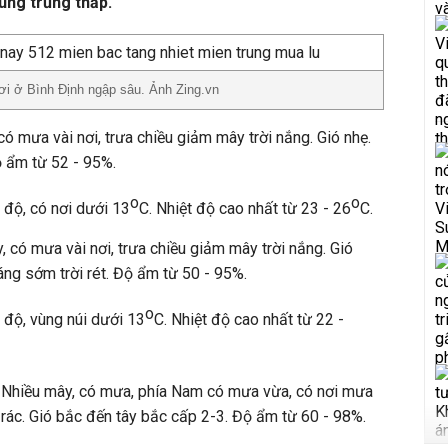
vùng trũng thấp.
ơi ở Bình Định ngập sâu. Ảnh Zing.vn
ó mưa vài nơi, trưa chiều giảm mây trời nắng. Gió nhẹ.
ộ ẩm từ 52 - 95%.
o
o
 độ, có nơi dưới 13
C. Nhiệt độ cao nhất từ 23 - 26
C.
 có mưa vài nơi, trưa chiều giảm mây trời nắng. Gió
ng sớm trời rét. Độ ẩm từ 50 - 95%.
o
 độ, vùng núi dưới 13
C. Nhiệt độ cao nhất từ 22 -
 Nhiều mây, có mưa, phía Nam có mưa vừa, có nơi mưa
 rác. Gió bắc đến tây bắc cấp 2-3. Độ ẩm từ 60 - 98%.