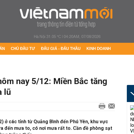
Hà Nội 31.05 °C
|
04:20AM, 07/08/2026
ÁN
CHỦ ĐẦU TƯ
ĐẤU GIÁ - ĐẤU THẦU
KINH DOANH
 hôm nay 5/12: Miền Bắc tăng
 lũ
) ở các tỉnh từ Quảng Bình đến Phú Yên, khu vực
 đến mưa to, có nơi mưa rất to. Cần đề phòng sạt