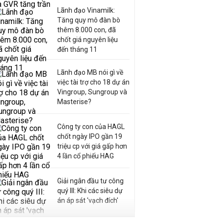
Lãnh đạo Vinamilk:
Tăng quy mô đàn bò
thêm 8.000 con, đã
chốt giá nguyên liệu
đến tháng 11
Lãnh đạo MB nói gì về
việc tài trợ cho 18 dự án
Vingroup, Sungroup và
Masterise?
Công ty con của HAGL
chốt ngày IPO gần 19
triệu cp với giá gấp hơn
4 lần cổ phiếu HAG
Giải ngân đầu tư công
quý III: Khi các siêu dự
án áp sát 'vạch đích'