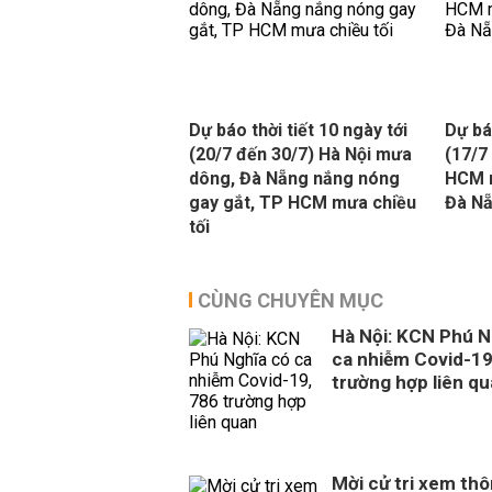
Dự báo thời tiết 10 ngày tới
Dự báo
(20/7 đến 30/7) Hà Nội mưa
(17/7
dông, Đà Nẵng nắng nóng
HCM 
gay gắt, TP HCM mưa chiều
Đà Nẵ
tối
CÙNG CHUYÊN MỤC
Hà Nội: KCN Phú N
ca nhiễm Covid-19
trường hợp liên q
Mời cử tri xem thô