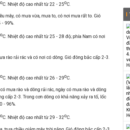
o
o
C. Nhiệt độ cao nhất từ 22 - 25
C.
u mây, có mưa vừa, mưa to, có nơi mưa rất to. Gió
 - 99%.
o
C. Nhiệt độ cao nhất từ 25 - 28 độ; phía Nam có nơi
a rào rải rác và có nơi có dông. Gió đông bắc cấp 2-3.
o
o
C. Nhiệt độ cao nhất từ 26 - 29
C.
 có mưa rào và dông rải rác, ngày có mưa rào và dông
ng cấp 2-3. Trong cơn dông có khả năng xảy ra tố, lốc
0 - 96%.
o
o
C. Nhiệt độ cao nhất từ 29 - 32
C.
, trưa chiều giảm mây trời nắng. Gió đông bắc cấp 2-3.